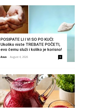
POSIPATE LI I VI SO PO KUĆI:
Ukoliko niste TREBATE POČETI,
evo čemu služi i koliko je korisno!
Asus
-
August 4, 2026
0