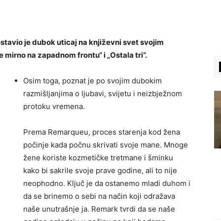
tavio je dubok uticaj na književni svet svojim
 mirno na zapadnom frontu“ i „Ostala tri“.
Osim toga, poznat je po svojim dubokim
razmišljanjima o ljubavi, svijetu i neizbježnom
protoku vremena.
Prema Remarqueu, proces starenja kod žena
počinje kada počnu skrivati ​​svoje mane. Mnoge
žene koriste kozmetičke tretmane i šminku
kako bi sakrile svoje prave godine, ali to nije
neophodno. Ključ je da ostanemo mladi duhom i
da se brinemo o sebi na način koji odražava
naše unutrašnje ja. Remark tvrdi da se naše