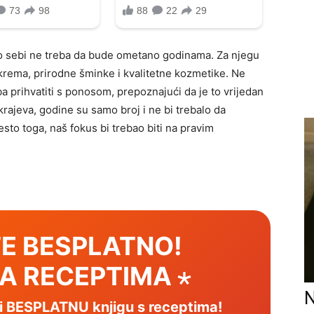
e o sebi ne treba da bude ometano godinama. Za njegu
 krema, prirodne šminke i kvalitetne kozmetike. Ne
ba prihvatiti s ponosom, prepoznajući da je to vrijedan
krajeva, godine su samo broj i ne bi trebalo da
to toga, naš fokus bi trebao biti na pravim
E BESPLATNO!
SA RECEPTIMA ⋆
N
mi BESPLATNU knjigu s receptima!