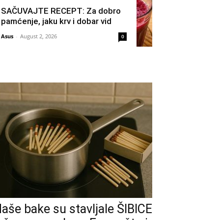
SAČUVAJTE RECEPT: Za dobro
pamćenje, jaku krv i dobar vid
Asus
-
August 2, 2026
0
aše bake su stavljale ŠIBICE