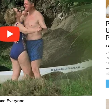
P
U
P
As
Vi
Sv
na
se
is