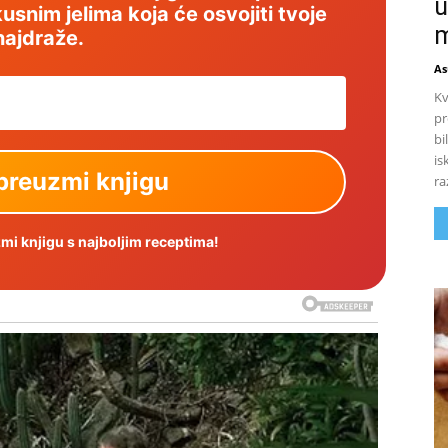
u
usnim jelima koja će osvojiti tvoje
m
najdraže.
As
Kv
pr
bi
is
ra
i knjigu s najboljim receptima!