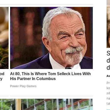
S
d
d
As
Pr
ko
zd
na
ta