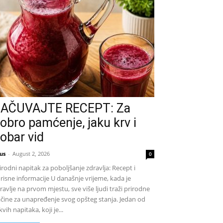
AČUVAJTE RECEPT: Za
obro pamćenje, jaku krv i
obar vid
us
-
August 2, 2026
0
irodni napitak za poboljšanje zdravlja: Recept i
risne informacije U današnje vrijeme, kada je
ravlje na prvom mjestu, sve više ljudi traži prirodne
čine za unapređenje svog opšteg stanja. Jedan od
kvih napitaka, koji je...