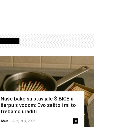
Izdvojeno
Naše bake su stavljale ŠIBICE u
šerpu s vodom: Evo zašto i mi to
trebamo uraditi
Asus
-
August 4, 2026
0