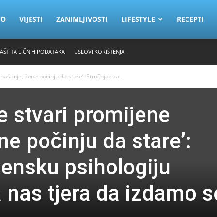
VO
VIJESTI
ZANIMLJIVOSTI
LIFESTYLE
RECEPTI
ZAŠTITA LIČNIH PODATAKA
USLOVI KORIŠTENJA
našanje, žene počinju da stare’: Stručnjak za...
e stvari promijene
e počinju da stare’:
žensku psihologiju
a nas tjera da izdamo 