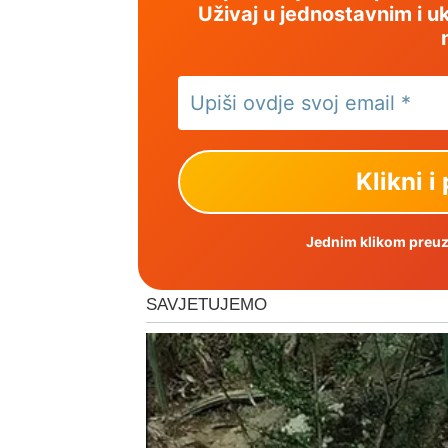
Uživaj u jednostavnim i uk
Jednim klikom preuzm