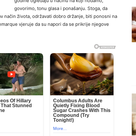
godine ogledaju u načinu na koji hodamo,
govorimo, tonu glasa i ponašanju. Stoga, da
drav način života, održavati dobro držanje, biti ponosni na
Remarque vjeruje da su napori da se prikrije njegove