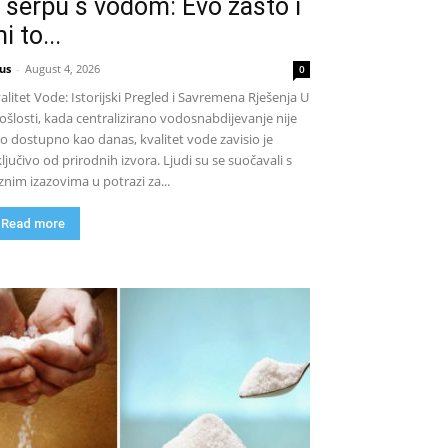
 šerpu s vodom: Evo zašto i
i to...
us
-
August 4, 2026
0
alitet Vode: Istorijski Pregled i Savremena Rješenja U
ošlosti, kada centralizirano vodosnabdijevanje nije
lo dostupno kao danas, kvalitet vode zavisio je
ključivo od prirodnih izvora. Ljudi su se suočavali s
znim izazovima u potrazi za...
Read more