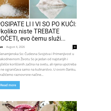
OSIPATE LI I VI SO PO KUĆI:
koliko niste TREBATE
OČETI, evo čemu služi...
us
-
August 4, 2026
0
šenamjenska So: Čudesna Svojstva i Primenjivost u
akodnevnom Životu So je jedan od najstarijih i
jčešće korišćenih začina na svetu, ali njena upotreba
 ne ograničava samo na kulinarstvo. U ovom članku,
tražićemo raznovrsne načine...
Read more