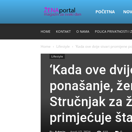
Zena
POČETNA
NO
HOME
KONTAKT
O NAMA
POLICA PRIVATNOSTI I 
Portal
Home
Lifestyle
‘Kada ove dvije stvari promijene po
Lifestyle
‘Kada ove dvij
ponašanje, žen
Stručnjak za 
primjećuje št
By
Admin
-
April 17, 2024
419
0