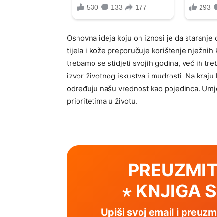
Osnovna ideja koju on iznosi je da staranj
tijela i kože preporučuje korištenje nježnih
trebamo se stidjeti svojih godina, već ih tre
izvor životnog iskustva i mudrosti. Na kraju 
određuju našu vrednost kao pojedinca. Umjes
prioritetima u životu.
PREUZMIT
⋆ KNJIGA 
Upiši svoj email i preuz