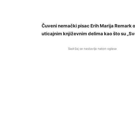
Čuveni nemački pisac Erih Marija Remark os
uticajnim književnim delima kao što su „Sve
Sadržaj se nastavlja nakon oglasa