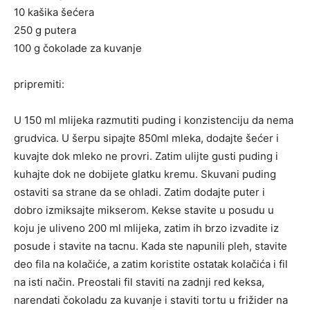
10 kašika šećera
250 g putera
100 g čokolade za kuvanje
pripremiti:
U 150 ml mlijeka razmutiti puding i konzistenciju da nema
grudvica. U šerpu sipajte 850ml mleka, dodajte šećer i
kuvajte dok mleko ne provri. Zatim ulijte gusti puding i
kuhajte dok ne dobijete glatku kremu. Skuvani puding
ostaviti sa strane da se ohladi. Zatim dodajte puter i
dobro izmiksajte mikserom. Kekse stavite u posudu u
koju je uliveno 200 ml mlijeka, zatim ih brzo izvadite iz
posude i stavite na tacnu. Kada ste napunili pleh, stavite
deo fila na kolačiće, a zatim koristite ostatak kolačića i fil
na isti način. Preostali fil staviti na zadnji red keksa,
narendati čokoladu za kuvanje i staviti tortu u frižider na