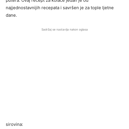
putera. Ovaj recept za kolače jedan je od
najjednostavnijih recepata i savršen je za tople ljetne
dane.
Sadržaj se nastavlja nakon oglasa
sirovina: