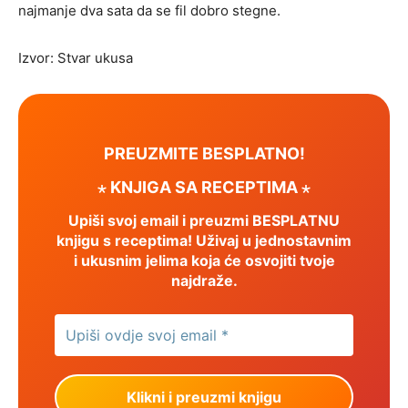
najmanje dva sata da se fil dobro stegne.
Izvor: Stvar ukusa
PREUZMITE BESPLATNO!
⋆ KNJIGA SA RECEPTIMA ⋆
Upiši svoj email i preuzmi BESPLATNU
knjigu s receptima! Uživaj u jednostavnim
i ukusnim jelima koja će osvojiti tvoje
najdraže.