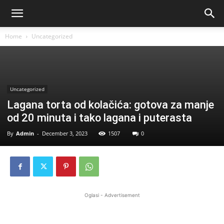
Home
Uncategorized
Uncategorized
Lagana torta od kolačića: gotova za manje
od 20 minuta i tako lagana i puterasta
By
Admin
-
December 3, 2023
1507
0
Oglasi - Advertisement