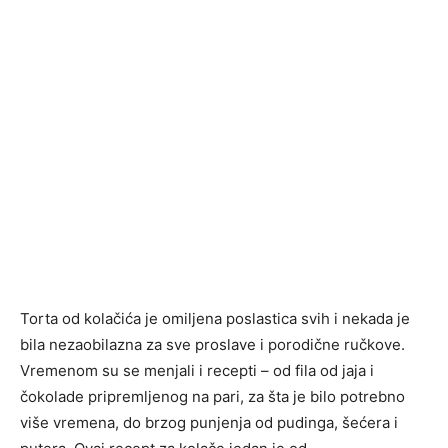
Torta od kolačića je omiljena poslastica svih i nekada je
bila nezaobilazna za sve proslave i porodične ručkove.
Vremenom su se menjali i recepti – od fila od jaja i
čokolade pripremljenog na pari, za šta je bilo potrebno
više vremena, do brzog punjenja od pudinga, šećera i