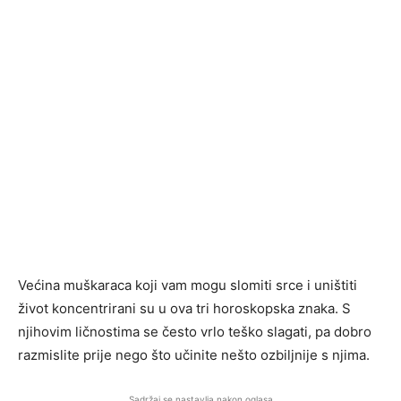
Većina muškaraca koji vam mogu slomiti srce i uništiti
život koncentrirani su u ova tri horoskopska znaka. S
njihovim ličnostima se često vrlo teško slagati, pa dobro
razmislite prije nego što učinite nešto ozbiljnije s njima.
Sadržaj se nastavlja nakon oglasa