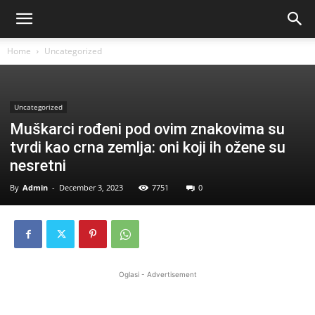
Home
Uncategorized
Uncategorized
Muškarci rođeni pod ovim znakovima su
tvrdi kao crna zemlja: oni koji ih ožene su
nesretni
By
Admin
-
December 3, 2023
7751
0
Oglasi - Advertisement