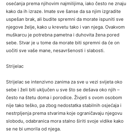
osećanja prema njihovim najmilijima, iako često ne znaju
kako da ih izraze. Imate sve šanse da sa njim izgradite
uspešan brak, ali budite spremni da morate ispuniti sve
njegove želje, kako u krevetu tako i van njega. Ovakvom
muškarcu je potrebna pametna i duhovita žena pored
sebe. Stvar je u tome da morate biti spremni da će on
uočiti sve vaše mane, nesavršenosti i slabosti.
Strijelac
Strijelac se intenzivno zanima za sve u vezi svijeta oko
sebe i želi biti uključen u sve što se dešava oko njih –
često na štetu doma i porodice. Živjeti s ovom osobom
nije tako teško, pa zbog nedostatka stabilnih osjećaja i
nestrpljenja prema stvarima koje ograničavaju njegovu
slobodu, odabranica mora stalno širiti svoje vidike kako
se ne bi umorila od njega.