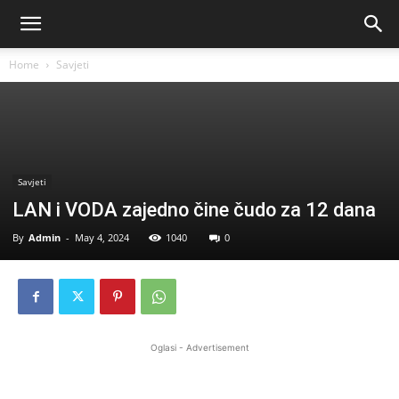
Home
Savjeti
Savjeti
LAN i VODA zajedno čine čudo za 12 dana
By
Admin
-
May 4, 2024
1040
0
Oglasi - Advertisement