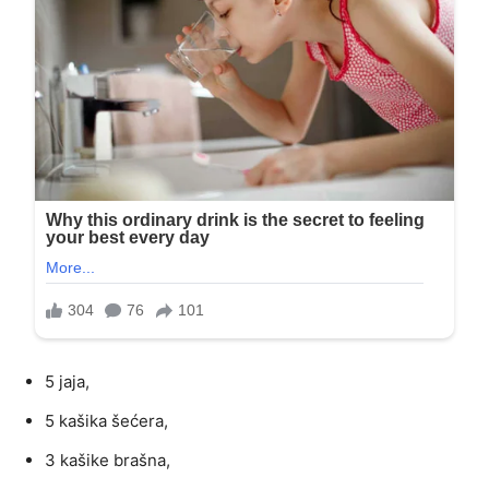
5 jaja,
5 kašika šećera,
3 kašike brašna,