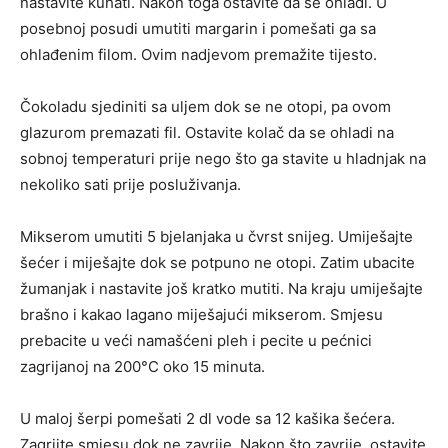
nastavite kuhati. Nakon toga ostavite da se ohladi. U
posebnoj posudi umutiti margarin i pomešati ga sa
ohlađenim filom. Ovim nadjevom premažite tijesto.
Čokoladu sjediniti sa uljem dok se ne otopi, pa ovom
glazurom premazati fil. Ostavite kolač da se ohladi na
sobnoj temperaturi prije nego što ga stavite u hladnjak na
nekoliko sati prije posluživanja.
Mikserom umutiti 5 bjelanjaka u čvrst snijeg. Umiješajte
šećer i miješajte dok se potpuno ne otopi. Zatim ubacite
žumanjak i nastavite još kratko mutiti. Na kraju umiješajte
brašno i kakao lagano miješajući mikserom. Smjesu
prebacite u veći namašćeni pleh i pecite u pećnici
zagrijanoj na 200°C oko 15 minuta.
U maloj šerpi pomešati 2 dl vode sa 12 kašika šećera.
Zagrijte smjesu dok ne zavrije. Nakon što zavrije, ostavite