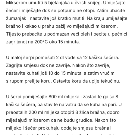
Mikserom umutiti 5 bjelanjaka u čvrsti snijeg. Umiješajte
šećer i miješajte dok se potpuno ne otopi. Zatim ubacite
žumanjak i nastavite još kratko mutiti. Na kraju umiješajte
brašno i kakao u prahu pažljivo miješajući mikserom.
Tijesto prebacite u podmazan veći pleh i pecite u pećnici
zagrijanoj na 200°C oko 15 minuta.
U maloj šerpi pomešati 2 dl vode sa 12 kašika šećera.
Zagrijte smjesu dok ne zavrije. Nakon što zavrije,
nastavite kuhati još 10 do 15 minuta, a zatim vrućim
sirupom prelijte koru. Ostavite koru da upije tekućinu.
U šerpi pomiješajte 800 ml mlijeka i zasladite ga sa 8
kašika šećera, pa stavite na vatru da se kuha na pari. U
preostalih 200 ml mlijeka otopiti 8 žlica brašna, dobro
miješajući mikserom da ne budu grudice. Nakon što
mlijeko i šećer prokuhaju dodajte smjesu brašna i