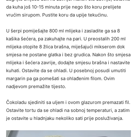
da kuha još 10-15 minuta prije nego što koru prelijete
vrućim sirupom. Pustite koru da upije tekućinu.
U šerpi pomiješajte 800 ml mlijeka i zasladite ga sa 8
kašika šećera, pa zakuhajte na pari. U preostalih 200 ml
mlijeka otopite 8 žlica brašna, miješajući mikserom dok
smjesa ne postane glatka i bez grudica. Nakon što smjesa
mlijeka i šećera zavrije, dodajte smjesu brašna i nastavite
kuhati. Ostavite da se ohladi. U posebnoj posudi umutiti
margarin pa ga pomešati sa ohlađenim filom. Ovim
nadjevom premažite tijesto.
Čokoladu sjediniti sa uljem i ovom glazurom premazati fil.
Ostavite tortu da se ohladi na sobnoj temperaturi, a zatim
je ostavite u hladnjaku nekoliko sati prije posluživanja.