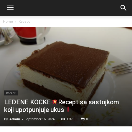
Home
Recepti
Recepti
LEDENE KOCKE
Recept sa sastojkom
koji upotpunjuje ukus
By
Admin
-
September 16, 2024
1261
0