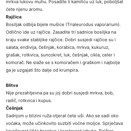
mrkva lukovu muhu. Posadite li kamilicu uz luk, poboljšat
ćete njenu aromu.
Rajčica
Bosiljak odbija bijele mušice (Trialeurodus vaporarium).
Odlično ide uz rajčice. Zasadite tri sadnice bosiljka na
kraju svake stabljike rajčice. Dobri susjedi rajčice su i
salata, endivija, češnjak, korabica, mrkva, kukuruz,
grašak, rotkvica, suncokret, luk, češnjak, cikla, celer i
komorač. Ne slaže se s komoračem i graškom i najbolje
ga je uzgajati što dalje od krumpira.
Blitva
Nije prezahtjevna pa su joj dobri susjedi mrkva, bob,
radič, rotkvica i kupus.
Češnjak
Sadnjom u blizini ruža otjerat ćete uši. Ako se sadi oko
voćaka, može učinkovito suzbiti voćne moljce. Sprječava
kovrčavost lišća breskve i krastavost jabuke. Rajčice