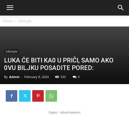
Home
Lifestyle
Lifestyle
LUKA ĆE BITI KA0 U PRIČI, SAMO AKO
0VU BILJKU POSADITE PORED:
By
Admin
-
February 8, 2024
533
0
Oglasi - Advertisement