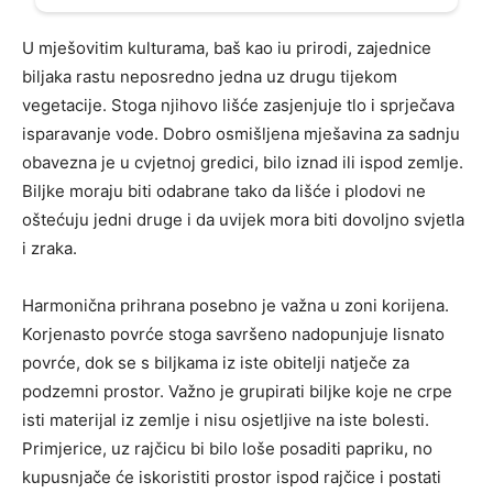
U mješovitim kulturama, baš kao iu prirodi, zajednice
biljaka rastu neposredno jedna uz drugu tijekom
vegetacije. Stoga njihovo lišće zasjenjuje tlo i sprječava
isparavanje vode. Dobro osmišljena mješavina za sadnju
obavezna je u cvjetnoj gredici, bilo iznad ili ispod zemlje.
Biljke moraju biti odabrane tako da lišće i plodovi ne
oštećuju jedni druge i da uvijek mora biti dovoljno svjetla
i zraka.
Harmonična prihrana posebno je važna u zoni korijena.
Korjenasto povrće stoga savršeno nadopunjuje lisnato
povrće, dok se s biljkama iz iste obitelji natječe za
podzemni prostor. Važno je grupirati biljke koje ne crpe
isti materijal iz zemlje i nisu osjetljive na iste bolesti.
Primjerice, uz rajčicu bi bilo loše posaditi papriku, no
kupusnjače će iskoristiti prostor ispod rajčice i postati