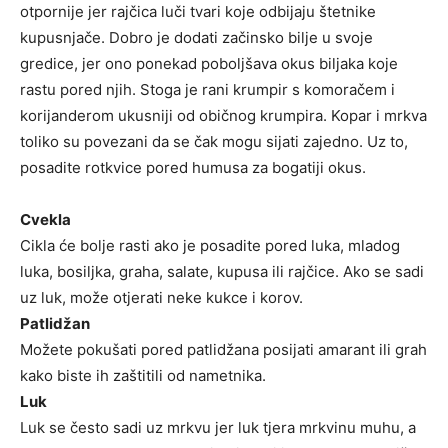
otpornije jer rajčica luči tvari koje odbijaju štetnike
kupusnjače. Dobro je dodati začinsko bilje u svoje
gredice, jer ono ponekad poboljšava okus biljaka koje
rastu pored njih. Stoga je rani krumpir s komoračem i
korijanderom ukusniji od običnog krumpira. Kopar i mrkva
toliko su povezani da se čak mogu sijati zajedno. Uz to,
posadite rotkvice pored humusa za bogatiji okus.
Cvekla
Cikla će bolje rasti ako je posadite pored luka, mladog
luka, bosiljka, graha, salate, kupusa ili rajčice. Ako se sadi
uz luk, može otjerati neke kukce i korov.
Patlidžan
Možete pokušati pored patlidžana posijati amarant ili grah
kako biste ih zaštitili od nametnika.
Luk
Luk se često sadi uz mrkvu jer luk tjera mrkvinu muhu, a