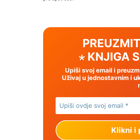
PREUZMIT
⋆ KNJIGA 
Upiši svoj email i preuz
Uživaj u jednostavnim i uk