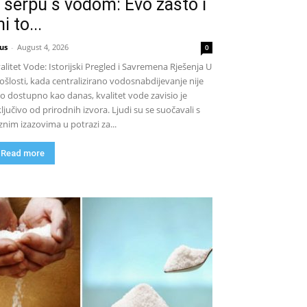
 šerpu s vodom: Evo zašto i
i to...
us
-
August 4, 2026
0
alitet Vode: Istorijski Pregled i Savremena Rješenja U
ošlosti, kada centralizirano vodosnabdijevanje nije
lo dostupno kao danas, kvalitet vode zavisio je
ključivo od prirodnih izvora. Ljudi su se suočavali s
znim izazovima u potrazi za...
Read more