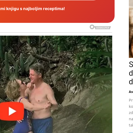
i knjigu s najboljim receptima!
S
d
d
As
Pr
ko
zd
na
ta