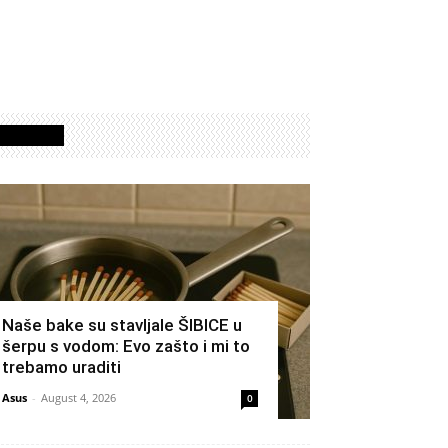
Izdvojeno
Naše bake su stavljale ŠIBICE u
šerpu s vodom: Evo zašto i mi to
trebamo uraditi
Asus
-
August 4, 2026
0