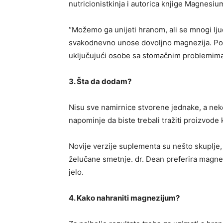
nutricionistkinja i autorica knjige Magnesiu
“Možemo ga unijeti hranom, ali se mnogi lju
svakodnevno unose dovoljno magnezija. Post
uključujući osobe sa stomačnim problemima,
3. Šta da dodam?
Nisu sve namirnice stvorene jednake, a neke 
napominje da biste trebali tražiti proizvode ko
Novije verzije suplementa su nešto skuplje, a
želučane smetnje. dr. Dean preferira magnezij
jelo.
4. Kako nahraniti magnezijum?