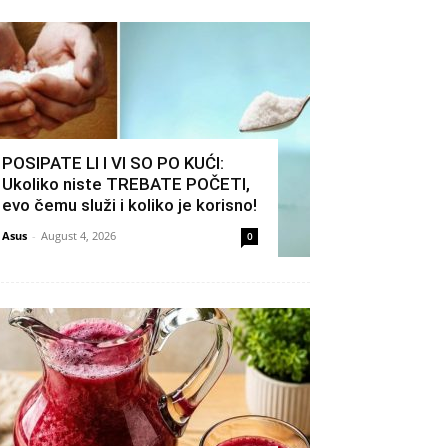
POSIPATE LI I VI SO PO KUĆI:
Ukoliko niste TREBATE POČETI,
evo čemu služi i koliko je korisno!
Asus
-
August 4, 2026
0