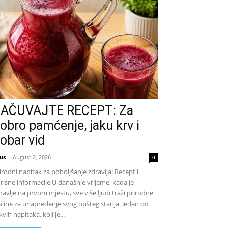
AČUVAJTE RECEPT: Za
obro pamćenje, jaku krv i
obar vid
us
-
August 2, 2026
0
irodni napitak za poboljšanje zdravlja: Recept i
risne informacije U današnje vrijeme, kada je
ravlje na prvom mjestu, sve više ljudi traži prirodne
čine za unapređenje svog opšteg stanja. Jedan od
kvih napitaka, koji je...