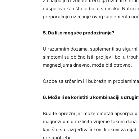
Za najbolje rezultate treba ga uzimati s hra
nuspojava kao što je bol u stomaku. Nutrici
preporučuju uzimanje ovog suplementa noću
5. Da li je moguće predoziranje?
U razumnim dozama, suplementi su sigurni za
simptomi su obično isti: proljev i bol u trb
magnezijuma dnevno, može biti otrovno.
Osobe sa srčanim ili bubrežnim problemima 
6. Može li se koristiti u kombinaciji s drug
Budite oprezni jer može ometati apsorpciju d
magnezijum u različito vrijeme tokom dana.
kao što su razrjeđivači krvi, lijekovi za dij
pre upotrebe.