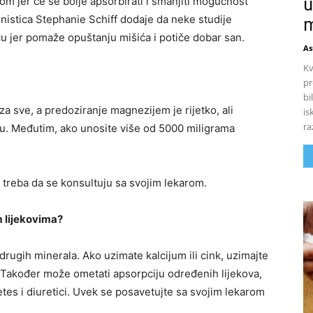
u
nom jer će se bolje apsorbirati i smanjiti mogućnost
onistica Stephanie Schiff dodaje da neke studije
m
 jer pomaže opuštanju mišića i potiče dobar san.
As
Kv
pr
bi
 sve, a predoziranje magnezijem je rijetko, ali
is
ra
uhu. Međutim, ako unosite više od 5000 miligrama
treba da se konsultuju sa svojim lekarom.
im lijekovima?
rugih minerala. Ako uzimate kalcijum ili cink, uzimajte
 Također može ometati apsorpciju određenih lijekova,
abetes i diuretici. Uvek se posavetujte sa svojim lekarom