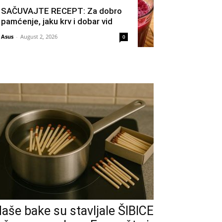
SAČUVAJTE RECEPT: Za dobro
pamćenje, jaku krv i dobar vid
Asus
-
August 2, 2026
0
aše bake su stavljale ŠIBICE