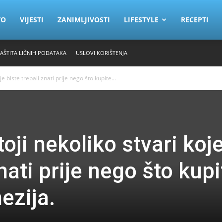
VO
VIJESTI
ZANIMLJIVOSTI
LIFESTYLE
RECEPTI
ZAŠTITA LIČNIH PODATAKA
USLOVI KORIŠTENJA
e biste trebali znati prije nego što kupite...
ji nekoliko stvari koj
nati prije nego što kupi
ezija.