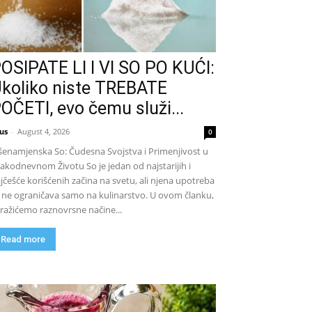
OSIPATE LI I VI SO PO KUĆI:
koliko niste TREBATE
OČETI, evo čemu služi...
us
-
August 4, 2026
0
šenamjenska So: Čudesna Svojstva i Primenjivost u
akodnevnom Životu So je jedan od najstarijih i
jčešće korišćenih začina na svetu, ali njena upotreba
 ne ograničava samo na kulinarstvo. U ovom članku,
tražićemo raznovrsne načine...
Read more