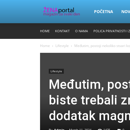
Zena
POČETNA
NO
HOME
KONTAKT
O NAMA
POLICA PRIVATNOSTI I 
Portal
Home
Lifestyle
Međutim, postoji nekoliko stvari koj
Lifestyle
Međutim, posto
biste trebali z
dodatak magn
By
Admin
-
March 11, 2024
1475
0