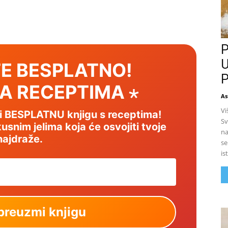
P
U
E BESPLATNO!
P
SA RECEPTIMA ⋆
As
Vi
mi BESPLATNU knjigu s receptima!
Sv
usnim jelima koja će osvojiti tvoje
na
najdraže.
se
is