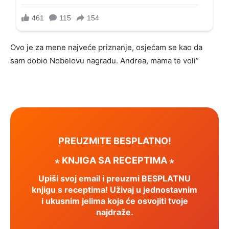
Ovo je za mene najveće priznanje, osjećam se kao da
sam dobio Nobelovu nagradu. Andrea, mama te voli”
PREUZMITE BESPLATNO!
⋆ KNJIGA SA RECEPTIMA ⋆
Upiši svoj email i preuzmi BESPLATNU
knjigu s receptima! Uživaj u jednostavnim
i ukusnim jelima koja će osvojiti tvoje
najdraže.