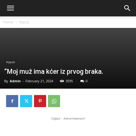
Home
Vijesti
Vijesti
“Moj muž ima kćer iz prvog braka.
By
Admin
-
February 21, 2024
3595
0
Oglasi - Advertisement