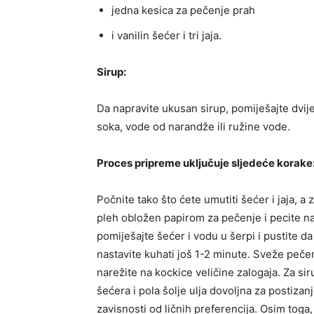
jedna kesica za pečenje prah
i vanilin šećer i tri jaja.
Sirup:
Da napravite ukusan sirup, pomiješajte dvij
soka, vode od narandže ili ružine vode.
Proces pripreme uključuje sljedeće korake
Počnite tako što ćete umutiti šećer i jaja, a
pleh obložen papirom za pečenje i pecite 
pomiješajte šećer i vodu u šerpi i pustite da
nastavite kuhati još 1-2 minute. Sveže pečenu
narežite na kockice veličine zalogaja. Za si
šećera i pola šolje ulja dovoljna za postizanj
zavisnosti od ličnih preferencija. Osim tog