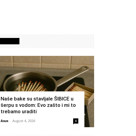
Izdvojeno
Naše bake su stavljale ŠIBICE u
šerpu s vodom: Evo zašto i mi to
trebamo uraditi
Asus
-
August 4, 2026
0