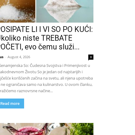
OSIPATE LI I VI SO PO KUĆI:
koliko niste TREBATE
OČETI, evo čemu služi...
us
-
August 4, 2026
0
šenamjenska So: Čudesna Svojstva i Primenjivost u
akodnevnom Životu So je jedan od najstarijih i
jčešće korišćenih začina na svetu, ali njena upotreba
 ne ograničava samo na kulinarstvo. U ovom članku,
tražićemo raznovrsne načine...
Read more