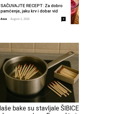
SAČUVAJTE RECEPT: Za dobro
pamćenje, jaku krv i dobar vid
Asus
-
August 2, 2026
0
aše bake su stavljale ŠIBICE