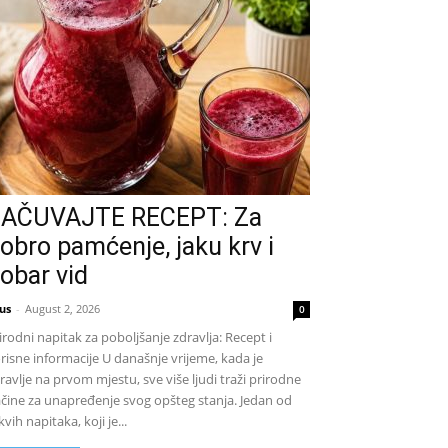
AČUVAJTE RECEPT: Za
obro pamćenje, jaku krv i
obar vid
us
-
August 2, 2026
0
irodni napitak za poboljšanje zdravlja: Recept i
risne informacije U današnje vrijeme, kada je
ravlje na prvom mjestu, sve više ljudi traži prirodne
čine za unapređenje svog opšteg stanja. Jedan od
kvih napitaka, koji je...