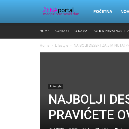
Zena
POČETNA
NO
HOME
KONTAKT
O NAMA
POLICA PRIVATNOSTI I 
Portal
Home
Lifestyle
NAJBOLJI DESERT ZA 5 MINUTA! P
Lifestyle
NAJBOLJI DE
PRAVIĆETE O
By
Admin
-
March 7, 2024
5093
0