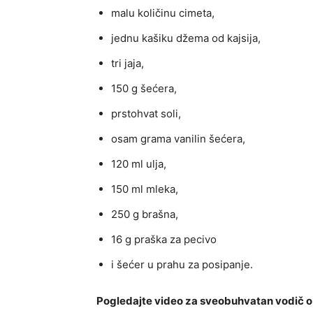
malu količinu cimeta,
jednu kašiku džema od kajsija,
tri jaja,
150 g šećera,
prstohvat soli,
osam grama vanilin šećera,
120 ml ulja,
150 ml mleka,
250 g brašna,
16 g praška za pecivo
i šećer u prahu za posipanje.
Pogledajte video za sveobuhvatan vodič o 