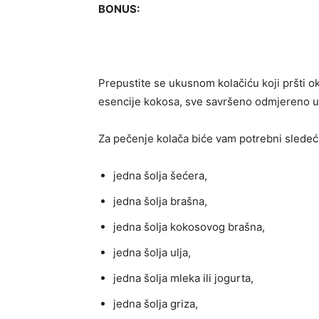
BONUS:
Prepustite se ukusnom kolačiću koji pršti 
esencije kokosa, sve savršeno odmjereno u
Za pečenje kolača biće vam potrebni sledeći
jedna šolja šećera,
jedna šolja brašna,
jedna šolja kokosovog brašna,
jedna šolja ulja,
jedna šolja mleka ili jogurta,
jedna šolja griza,