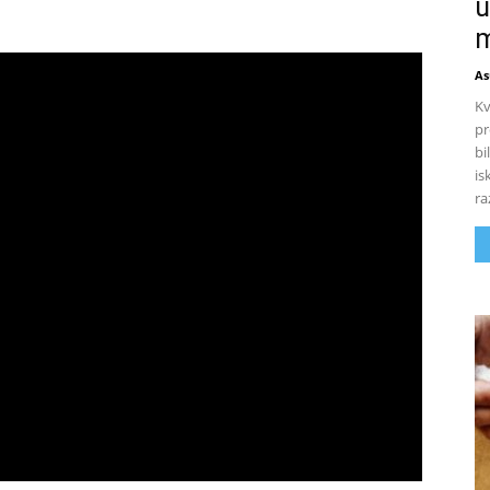
u
m
As
Kv
pr
bi
is
ra