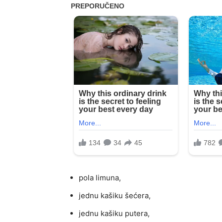
pola limuna,
jednu kašiku šećera,
jednu kašiku putera,