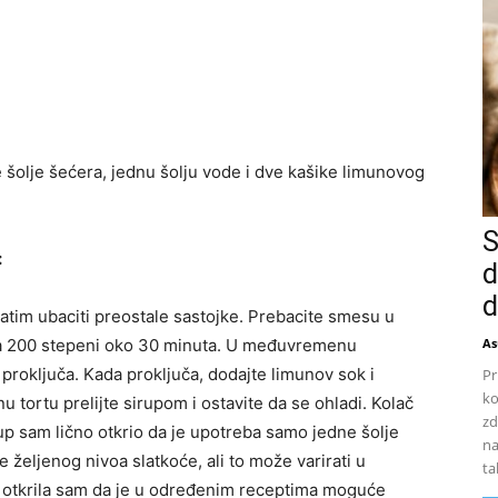
e šolje šećera, jednu šolju vode i dve kašike limunovog
S
:
d
d
 zatim ubaciti preostale sastojke. Prebacite smesu u
na 200 stepeni oko 30 minuta. U međuvremenu
As
 proključa. Kada proključa, dodajte limunov sok i
Pr
ko
 tortu prelijte sirupom i ostavite da se ohladi. Kolač
zd
rup sam lično otkrio da je upotreba samo jedne šolje
na
e željenog nivoa slatkoće, ali to može varirati u
ta
a, otkrila sam da je u određenim receptima moguće