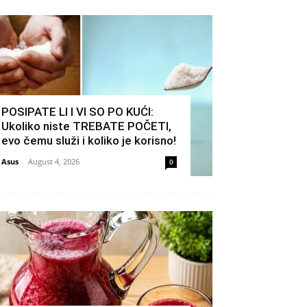
POSIPATE LI I VI SO PO KUĆI:
Ukoliko niste TREBATE POČETI,
evo čemu služi i koliko je korisno!
Asus
-
August 4, 2026
0