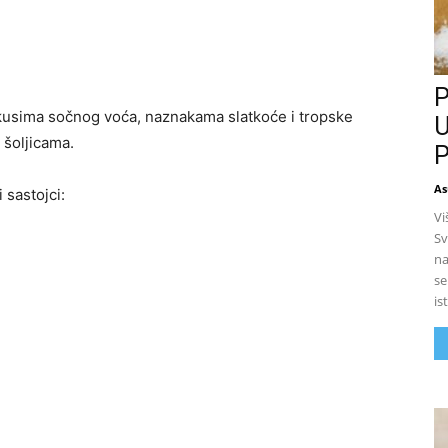
P
okusima sočnog voća, naznakama slatkoće i tropske
U
 šoljicama.
P
As
 sastojci:
Vi
Sv
na
se
is