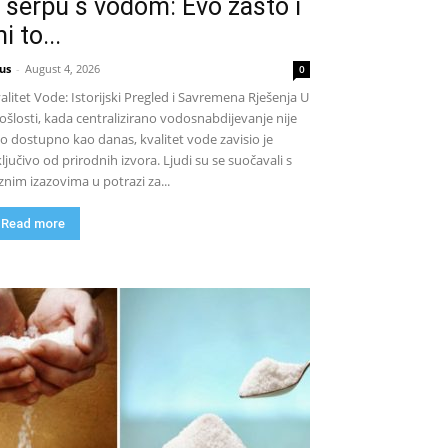
 šerpu s vodom: Evo zašto i
i to...
us
-
August 4, 2026
0
alitet Vode: Istorijski Pregled i Savremena Rješenja U
ošlosti, kada centralizirano vodosnabdijevanje nije
lo dostupno kao danas, kvalitet vode zavisio je
ključivo od prirodnih izvora. Ljudi su se suočavali s
znim izazovima u potrazi za...
Read more