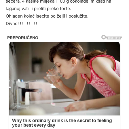
šećera, 4 kašike mlijeka i 100 g cokolade, miksati na
laganoj vatri i preliti preko torte.
Ohlađen kolač isecite po želji i poslužite.
Divno! ! ! ! ! ! ! ! !