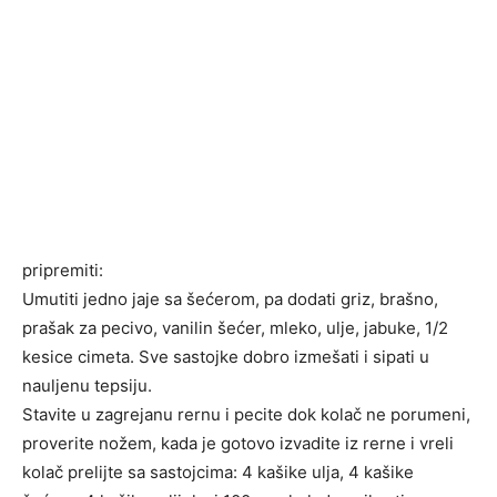
pripremiti:
Umutiti jedno jaje sa šećerom, pa dodati griz, brašno,
prašak za pecivo, vanilin šećer, mleko, ulje, jabuke, 1/2
kesice cimeta. Sve sastojke dobro izmešati i sipati u
nauljenu tepsiju.
Stavite u zagrejanu rernu i pecite dok kolač ne porumeni,
proverite nožem, kada je gotovo izvadite iz rerne i vreli
kolač prelijte sa sastojcima: 4 kašike ulja, 4 kašike