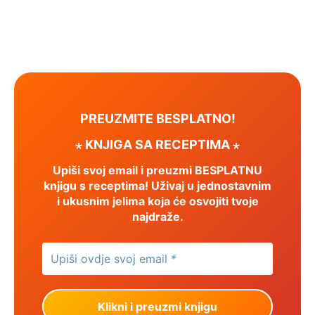
PREUZMITE BESPLATNO!
⋆ KNJIGA SA RECEPTIMA ⋆
Upiši svoj email i preuzmi BESPLATNU
knjigu s receptima! Uživaj u jednostavnim
i ukusnim jelima koja će osvojiti tvoje
najdraže.