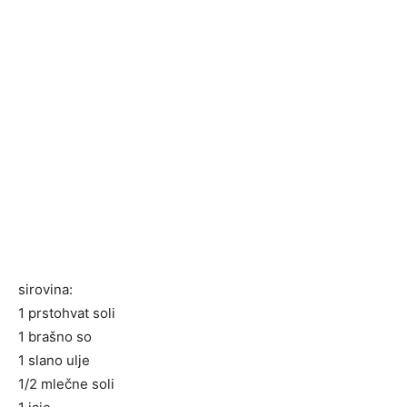
sirovina:
1 prstohvat soli
1 brašno so
1 slano ulje
1/2 mlečne soli