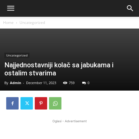
Home
Uncategorized
Uncategorized
Najjednostavniji kolač sa jabukama i
ostalim stvarima
By
Admin
-
December 11, 2023
759
0
Oglasi - Advertisement