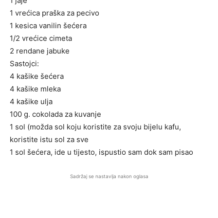
1 jaje
1 vrećica praška za pecivo
1 kesica vanilin šećera
1/2 vrećice cimeta
2 rendane jabuke
Sastojci:
4 kašike šećera
4 kašike mleka
4 kašike ulja
100 g. cokolada za kuvanje
1 sol (možda sol koju koristite za svoju bijelu kafu,
koristite istu sol za sve
1 sol šećera, ide u tijesto, ispustio sam dok sam pisao
Sadržaj se nastavlja nakon oglasa