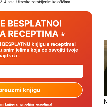
e 3-4 sata. Ukrasite zdrobljenim kolačićima.
E BESPLATNO!
SA RECEPTIMA ⋆
mi BESPLATNU knjigu s receptima!
usnim jelima koja će osvojiti tvoje
najdraže.
N
i knjigu s najboljim receptima!