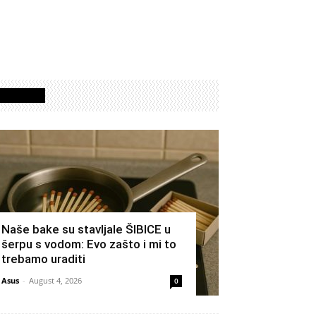
Izdvojeno
Naše bake su stavljale ŠIBICE u
šerpu s vodom: Evo zašto i mi to
trebamo uraditi
Asus
-
August 4, 2026
0