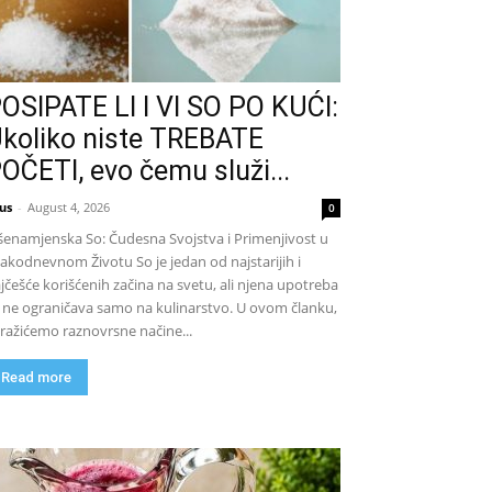
OSIPATE LI I VI SO PO KUĆI:
koliko niste TREBATE
OČETI, evo čemu služi...
us
-
August 4, 2026
0
šenamjenska So: Čudesna Svojstva i Primenjivost u
akodnevnom Životu So je jedan od najstarijih i
jčešće korišćenih začina na svetu, ali njena upotreba
 ne ograničava samo na kulinarstvo. U ovom članku,
tražićemo raznovrsne načine...
Read more