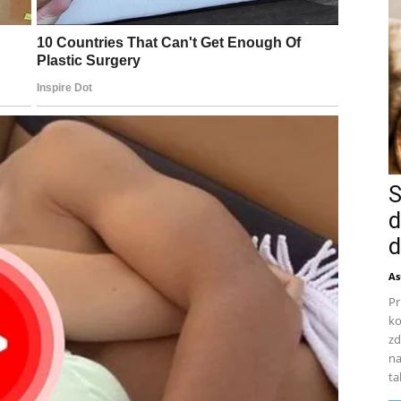
S
d
d
As
Pr
ko
zd
na
ta