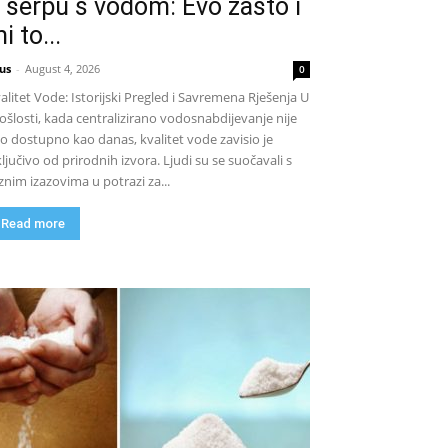
 šerpu s vodom: Evo zašto i
i to...
us
-
August 4, 2026
0
alitet Vode: Istorijski Pregled i Savremena Rješenja U
ošlosti, kada centralizirano vodosnabdijevanje nije
lo dostupno kao danas, kvalitet vode zavisio je
ključivo od prirodnih izvora. Ljudi su se suočavali s
znim izazovima u potrazi za...
Read more