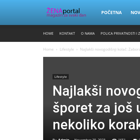
Zena
POČETNA
NO
HOME
KONTAKT
O NAMA
POLICA PRIVATNOSTI I 
Portal
Home
Lifestyle
Najlakši novogodišnji kolač: Zabora
Lifestyle
Najlakši novog
šporet za još
nekoliko kora
By
Admin
-
November 29, 2023
1651