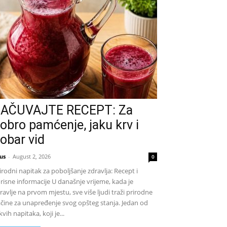
AČUVAJTE RECEPT: Za
obro pamćenje, jaku krv i
obar vid
us
-
August 2, 2026
0
irodni napitak za poboljšanje zdravlja: Recept i
risne informacije U današnje vrijeme, kada je
ravlje na prvom mjestu, sve više ljudi traži prirodne
čine za unapređenje svog opšteg stanja. Jedan od
kvih napitaka, koji je...