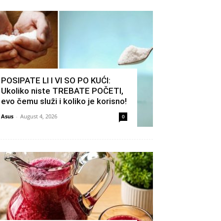
POSIPATE LI I VI SO PO KUĆI:
Ukoliko niste TREBATE POČETI,
evo čemu služi i koliko je korisno!
Asus
-
August 4, 2026
0