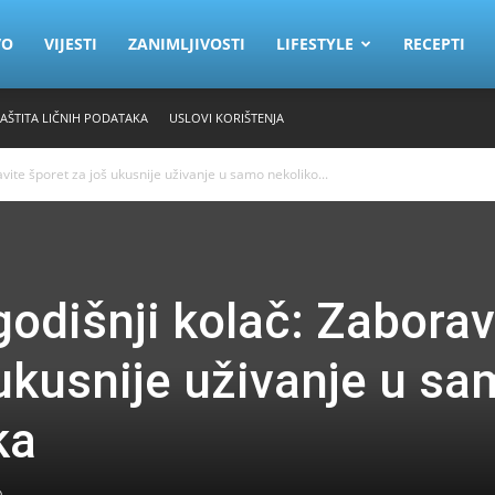
VO
VIJESTI
ZANIMLJIVOSTI
LIFESTYLE
RECEPTI
ZAŠTITA LIČNIH PODATAKA
USLOVI KORIŠTENJA
vite šporet za još ukusnije uživanje u samo nekoliko...
odišnji kolač: Zaborav
 ukusnije uživanje u s
ka
0