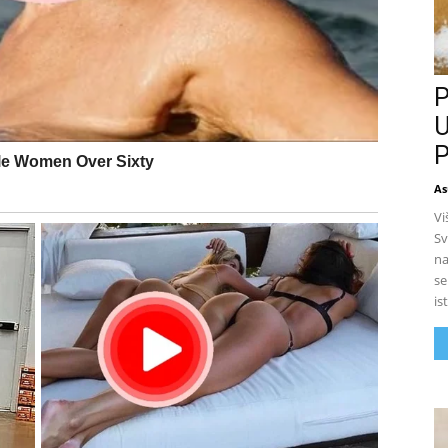
P
U
P
As
Vi
Sv
na
se
is