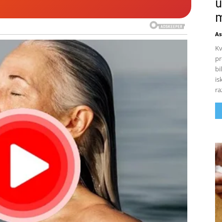
u
m
As
Kv
pr
bi
is
ra