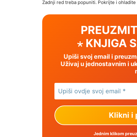
Zadnji red treba popuniti. Pokrijte i ohladit
PREUZMIT
⋆ KNJIGA 
Upiši svoj email i preuz
Uživaj u jednostavnim i uk
Jednim klikom preuzm