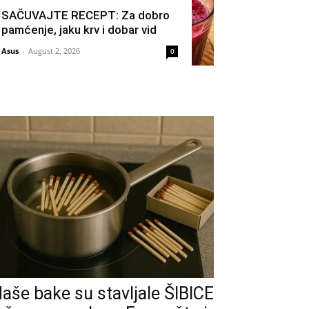
SAČUVAJTE RECEPT: Za dobro
pamćenje, jaku krv i dobar vid
Asus
-
August 2, 2026
0
aše bake su stavljale ŠIBICE