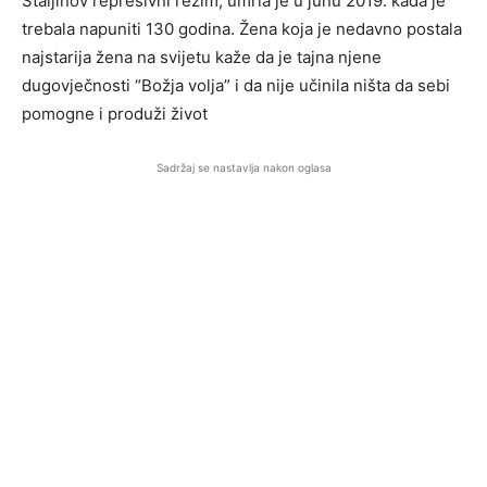
Staljinov represivni režim, umrla je u junu 2019. kada je
trebala napuniti 130 godina. Žena koja je nedavno postala
najstarija žena na svijetu kaže da je tajna njene
dugovječnosti “Božja volja” i da nije učinila ništa da sebi
pomogne i produži život
Sadržaj se nastavlja nakon oglasa