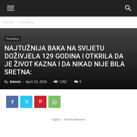
Home
Porodica
Porodica
NAJTUŽNIJA BAKA NA SVIJETU
DOŽIVJELA 129 GODINA I OTKRILA DA
JE ŽIVOT KAZNA I DA NIKAD NIJE BILA
SRETNA:
By
Admin
-
April 24, 2024
1282
0
Oglasi - Advertisement