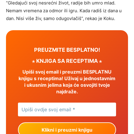
“Gledajući svoj nesrećni život, radije bih umro mlad.
Nemam vremena za odmor ili igru. Kada radiš iz dana u
dan. Nisi više živ, samo odugovlačiš”, rekao je Koku.
PREUZMITE BESPLATNO!
⋆ KNJIGA SA RECEPTIMA ⋆
Upiši svoj email i preuzmi BESPLATNU
knjigu s receptima! Uživaj u jednostavnim
i ukusnim jelima koja će osvojiti tvoje
najdraže.