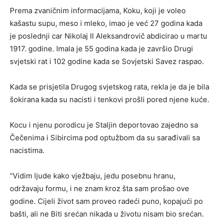
Prema zvaničnim informacijama, Koku, koji je voleo
kašastu supu, meso i mleko, imao je već 27 godina kada
je poslednji car Nikolaj II Aleksandrovič abdicirao u martu
1917. godine. Imala je 55 godina kada je završio Drugi
svjetski rat i 102 godine kada se Sovjetski Savez raspao.
Kada se prisjetila Drugog svjetskog rata, rekla je da je bila
šokirana kada su nacisti i tenkovi prošli pored njene kuće.
Kocu i njenu porodicu je Staljin deportovao zajedno sa
Čečenima i Sibircima pod optužbom da su sarađivali sa
nacistima.
“Vidim ljude kako vježbaju, jedu posebnu hranu,
održavaju formu, i ne znam kroz šta sam prošao ove
godine. Cijeli život sam proveo radeći puno, kopajući po
bašti, ali ne Biti srećan nikada u životu nisam bio srećan.