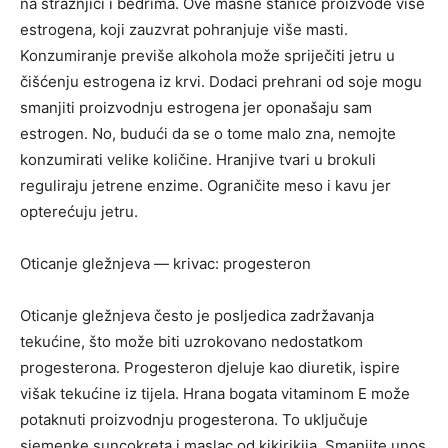
na stražnjici i bedrima. Ove masne stanice proizvode više
estrogena, koji zauzvrat pohranjuje više masti.
Konzumiranje previše alkohola može spriječiti jetru u
čišćenju estrogena iz krvi. Dodaci prehrani od soje mogu
smanjiti proizvodnju estrogena jer oponašaju sam
estrogen. No, budući da se o tome malo zna, nemojte
konzumirati velike količine. Hranjive tvari u brokuli
reguliraju jetrene enzime. Ograničite meso i kavu jer
opterećuju jetru.
Oticanje gležnjeva — krivac: progesteron
Oticanje gležnjeva često je posljedica zadržavanja
tekućine, što može biti uzrokovano nedostatkom
progesterona. Progesteron djeluje kao diuretik, ispire
višak tekućine iz tijela. Hrana bogata vitaminom E može
potaknuti proizvodnju progesterona. To uključuje
sjemenke suncokreta i maslac od kikirikija. Smanjite unos