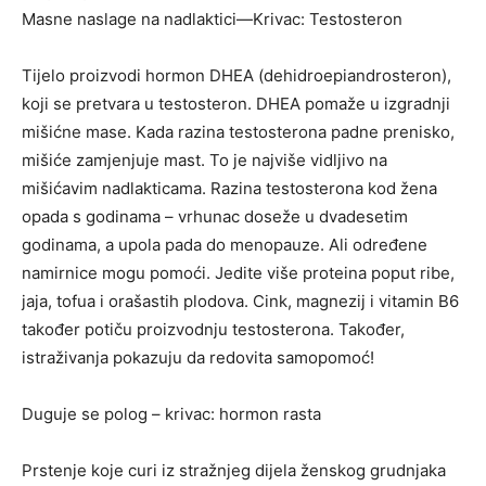
Masne naslage na nadlaktici—Krivac: Testosteron
Tijelo proizvodi hormon DHEA (dehidroepiandrosteron),
koji se pretvara u testosteron. DHEA pomaže u izgradnji
mišićne mase. Kada razina testosterona padne prenisko,
mišiće zamjenjuje mast. To je najviše vidljivo na
mišićavim nadlakticama. Razina testosterona kod žena
opada s godinama – vrhunac doseže u dvadesetim
godinama, a upola pada do menopauze. Ali određene
namirnice mogu pomoći. Jedite više proteina poput ribe,
jaja, tofua i orašastih plodova. Cink, magnezij i vitamin B6
također potiču proizvodnju testosterona. Također,
istraživanja pokazuju da redovita samopomoć!
Duguje se polog – krivac: hormon rasta
Prstenje koje curi iz stražnjeg dijela ženskog grudnjaka