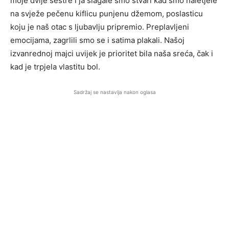
moje dvije sestre i ja slagale smo stvari kad smo naletjele
na svježe pečenu kiflicu punjenu džemom, poslasticu
koju je naš otac s ljubavlju pripremio. Preplavljeni
emocijama, zagrlili smo se i satima plakali. Našoj
izvanrednoj majci uvijek je prioritet bila naša sreća, čak i
kad je trpjela vlastitu bol.
Sadržaj se nastavlja nakon oglasa