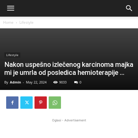
Home
Lifestyle
Lifestyle
Nakon uspešno izlečenog karcinoma majka
mi je umrla od posledica hemioterapije …
By
Admin
-
May 22, 2024
9033
0
Oglasi - Advertisement