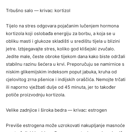
Trbušno salo — krivac: kortizol
Tijelo na stres odgovara pojačanim lučenjem hormona
kortizola koji oslobađa energiju za borbu, a koja se u
obliku masti i glukoze skladišti u središtu tijela u blizini
jetre. Izbjegavajte stres, koliko god klišejski zvučalo.
Jedite male, česte obroke tijekom dana kako biste održali
stabilnu razinu šećera u krvi. Preporučuju se namirnice s
niskim glikemijskim indeksom poput jabuka, kruha od
cjelovitog zrna pšenice i indijskih oraščića. Nemojte trčati
ili naporno vježbati dulje od 45 minuta, jer to također
potiče proizvodnju kortizola.
Velike zadnjice i široka bedra — krivac: estrogen
Previše estrogena može uzrokovati nakupljanje masnoće