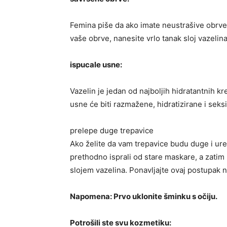
Femina piše da ako imate neustrašive obrve
vaše obrve, nanesite vrlo tanak sloj vazelina
ispucale usne:
Vazelin je jedan od najboljih hidratantnih k
usne će biti razmažene, hidratizirane i seksi
prelepe duge trepavice
Ako želite da vam trepavice budu duge i ure
prethodno isprali od stare maskare, a zat
slojem vazelina. Ponavljajte ovaj postupak 
Napomena: Prvo uklonite šminku s očiju.
Potrošili ste svu kozmetiku: