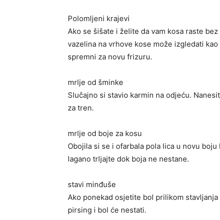
Polomljeni krajevi
Ako se šišate i želite da vam kosa raste be
vazelina na vrhove kose može izgledati kao 
spremni za novu frizuru.
mrlje od šminke
Slučajno si stavio karmin na odjeću. Nanesite 
za tren.
mrlje od boje za kosu
Obojila si se i ofarbala pola lica u novu boj
lagano trljajte dok boja ne nestane.
stavi minđuše
Ako ponekad osjetite bol prilikom stavljanja
pirsing i bol će nestati.