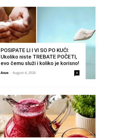
POSIPATE LI I VI SO PO KUĆI:
Ukoliko niste TREBATE POČETI,
evo čemu služi i koliko je korisno!
Asus
-
August 4, 2026
0