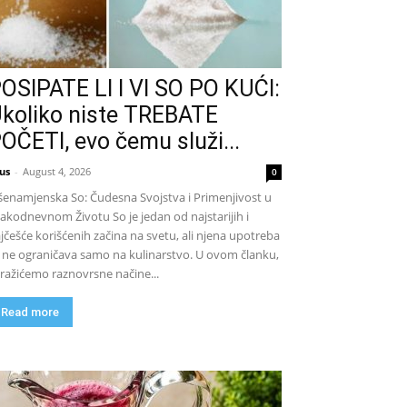
OSIPATE LI I VI SO PO KUĆI:
koliko niste TREBATE
OČETI, evo čemu služi...
us
-
August 4, 2026
0
šenamjenska So: Čudesna Svojstva i Primenjivost u
akodnevnom Životu So je jedan od najstarijih i
jčešće korišćenih začina na svetu, ali njena upotreba
 ne ograničava samo na kulinarstvo. U ovom članku,
tražićemo raznovrsne načine...
Read more