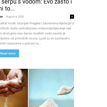
 šerpu s vodom: Evo zašto i
i to...
us
-
August 4, 2026
0
alitet Vode: Istorijski Pregled i Savremena Rješenja U
ošlosti, kada centralizirano vodosnabdijevanje nije
lo dostupno kao danas, kvalitet vode zavisio je
ključivo od prirodnih izvora. Ljudi su se suočavali s
znim izazovima u potrazi za...
Read more