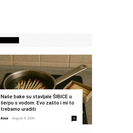
Izdvojeno
Naše bake su stavljale ŠIBICE u
šerpu s vodom: Evo zašto i mi to
trebamo uraditi
Asus
-
August 4, 2026
0