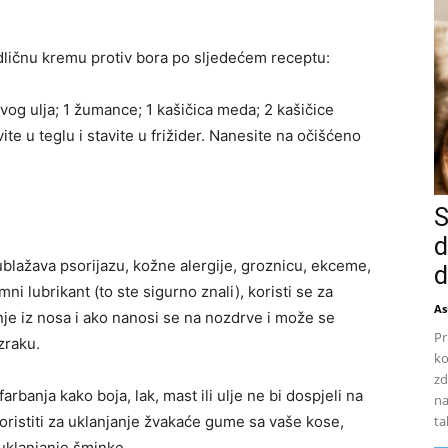
ličnu kremu protiv bora po sljedećem receptu:
vog ulja; 1 žumance; 1 kašičica meda; 2 kašičice
te u teglu i stavite u frižider. Nanesite na očišćeno
S
d
ublažava psorijazu, kožne alergije, groznicu, ekceme,
d
ni lubrikant (to ste sigurno znali), koristi se za
As
nje iz nosa i ako nanosi se na nozdrve i može se
Pr
zraku.
ko
zd
rbanja kako boja, lak, mast ili ulje ne bi dospjeli na
na
ta
koristiti za uklanjanje žvakaće gume sa vaše kose,
i uklanjanje šminke.