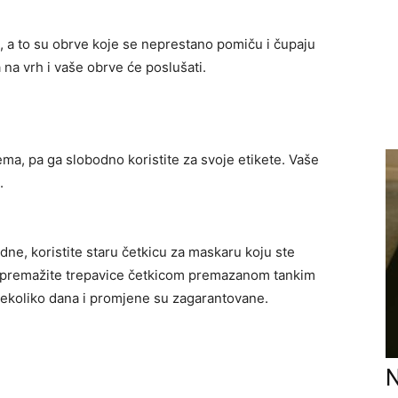
, a to su obrve koje se neprestano pomiču i čupaju
 na vrh i vaše obrve će poslušati.
rema, pa ga slobodno koristite za svoje etikete. Vaše
.
dne, koristite staru četkicu za maskaru koju ste
im premažite trepavice četkicom premazanom tankim
nekoliko dana i promjene su zagarantovane.
N