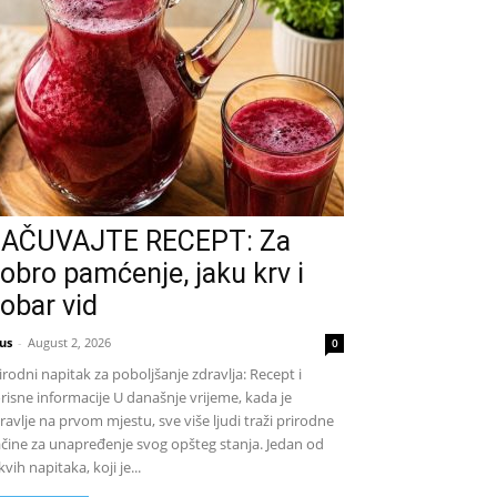
AČUVAJTE RECEPT: Za
obro pamćenje, jaku krv i
obar vid
us
-
August 2, 2026
0
irodni napitak za poboljšanje zdravlja: Recept i
risne informacije U današnje vrijeme, kada je
ravlje na prvom mjestu, sve više ljudi traži prirodne
čine za unapređenje svog opšteg stanja. Jedan od
kvih napitaka, koji je...