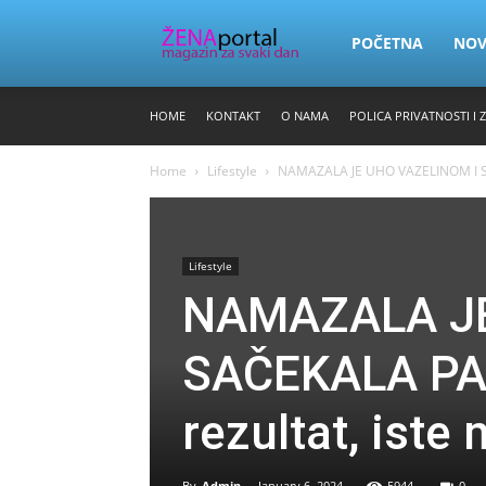
Zena
POČETNA
NO
HOME
KONTAKT
O NAMA
POLICA PRIVATNOSTI I 
Portal
Home
Lifestyle
NAMAZALA JE UHO VAZELINOM I SAČE
Lifestyle
NAMAZALA JE
SAČEKALA PAR
rezultat, iste 
By
Admin
-
January 6, 2024
5944
0