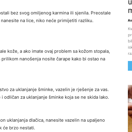
u
m
stali bez svog omiljenog karmina ili sjenila. Preostale
anesite na lice, niko neće primijetiti razliku.
As
Kv
pr
bi
is
cale kože, a ako imate ovaj problem sa kožom stopala,
ra
da prilikom nanošenja nosite čarape kako bi ostao na
stvo za uklanjanje šminke, vazelin je rješenje za vas.
i odličan za uklanjanje šminke koja se ne skida lako.
n uklanjanja dlačica, nanesite vazelin na upaljeno
k će brzo nestati.