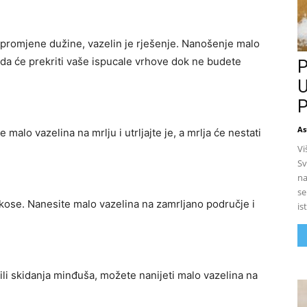
z promjene dužine, vazelin je rješenje. Nanošenje malo
da će prekriti vaše ispucale vrhove dok ne budete
P
U
P
As
malo vazelina na mrlju i utrljajte je, a mrlja će nestati
Vi
Sv
na
se
u kose. Nanesite malo vazelina na zamrljano područje i
is
 ili skidanja minđuša, možete nanijeti malo vazelina na