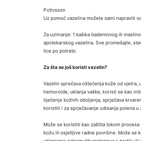
Potivsson
Uz pomoć vazelina možete sami napraviti od
Za uzimanje: 1 kašika bademovog ili maslino
apotekarskog vazelina. Sve promešajte, stavi
lice po potrebi.
Za šta se još koristi vazelin?
Vazelin sprečava oštećenja kože od vjetra, 
hemoroide, uklanja vaške, koristi se kao intim
liječenje kožnih oboljenja, sprječava krvare
koristiti i za sprječavanje udisanja polena u 
Može se koristiti kao zaštita tokom procesa fa
kožu ili osjetljive radne površine. Može se 
uklanjanje zategnutih prstenova s ​​prstiju il