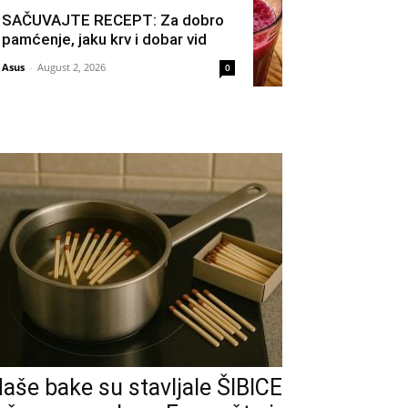
SAČUVAJTE RECEPT: Za dobro
pamćenje, jaku krv i dobar vid
Asus
-
August 2, 2026
0
aše bake su stavljale ŠIBICE