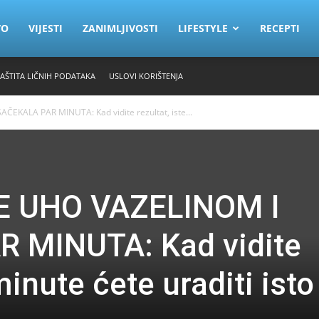
VO
VIJESTI
ZANIMLJIVOSTI
LIFESTYLE
RECEPTI
ZAŠTITA LIČNIH PODATAKA
USLOVI KORIŠTENJA
KALA PAR MINUTA: Kad vidite rezultat, iste...
 UHO VAZELINOM I
 MINUTA: Kad vidite
minute ćete uraditi isto