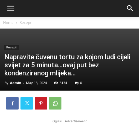
Home
Recepti
Recepti
Napravite čuvenu tortu za kojom ludi cijeli
svijet za 5 minuta…ovaj put bez
kondenziranog mlijeka…
By
Admin
-
May 13, 2024
3134
0
Oglasi - Advertisement