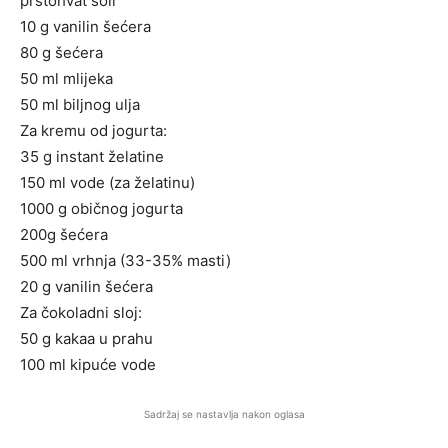
prstohvat soli
10 g vanilin šećera
80 g šećera
50 ml mlijeka
50 ml biljnog ulja
Za kremu od jogurta:
35 g instant želatine
150 ml vode (za želatinu)
1000 g običnog jogurta
200g šećera
500 ml vrhnja (33-35% masti)
20 g vanilin šećera
Za čokoladni sloj:
50 g kakaa u prahu
100 ml kipuće vode
Sadržaj se nastavlja nakon oglasa