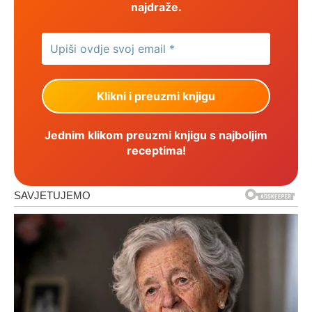
najdraže.
Jednim klikom preuzmi knjigu s najboljim
receptima!