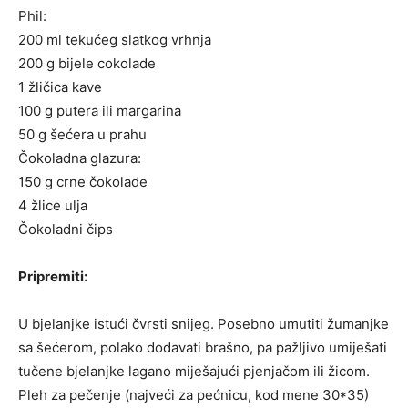
Phil:
200 ml tekućeg slatkog vrhnja
200 g bijele cokolade
1 žličica kave
100 g putera ili margarina
50 g šećera u prahu
Čokoladna glazura:
150 g crne čokolade
4 žlice ulja
Čokoladni čips
Pripremiti:
U bjelanjke istući čvrsti snijeg. Posebno umutiti žumanjke
sa šećerom, polako dodavati brašno, pa pažljivo umiješati
tučene bjelanjke lagano miješajući pjenjačom ili žicom.
Pleh za pečenje (najveći za pećnicu, kod mene 30*35)