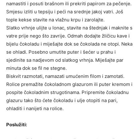
namastiti i posuti brašnom ili prekriti papirom za pečenje.
Smjesu izliti u tepsiju i peći na srednje jakoj vatri. Još
tople kekse stavite na vlažnu krpu i zarolajte.
Slatko vrhnje ulijte u lonac, stavite na štednjak i maknite s
vatre prije nego što zavrije. Odmah dodajte žličicu kave i
bijelu čokoladu i miješajte dok se čokolada ne otopi. Neka
se ohladi. Posebno umutite puter i šećer u prahu i
sjedinite sa nadjevom od slatkog vrhnja. Miješajte par
minuta dok se fil ne stegne.
Biskvit razmotati, namazati umućenim filom i zamotati.
Rolice premažite čokoladnom glazurom ili puter kremom i
pospite čokoladnim strugotinama. Pripremite čokoladnu
glazuru tako što ćete čokoladu i ulje otopiti na pari,
ohladiti i nanijeti na rolice.
Poslužiti: