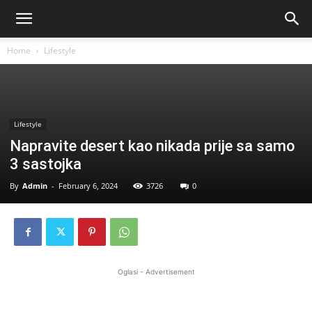
Home
Lifestyle
Lifestyle
Napravite desert kao nikada prije sa samo
3 sastojka
By
Admin
-
February 6, 2024
3726
0
Oglasi - Advertisement