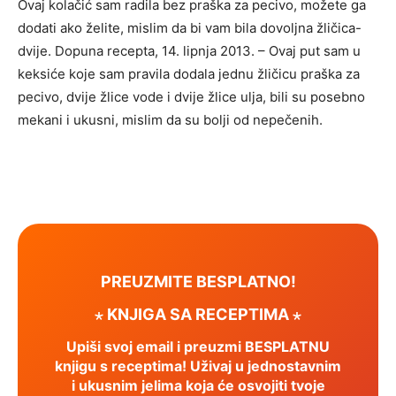
Ovaj kolačić sam radila bez praška za pecivo, možete ga
dodati ako želite, mislim da bi vam bila dovoljna žličica-
dvije. Dopuna recepta, 14. lipnja 2013. – Ovaj put sam u
keksiće koje sam pravila dodala jednu žličicu praška za
pecivo, dvije žlice vode i dvije žlice ulja, bili su posebno
mekani i ukusni, mislim da su bolji od nepečenih.
PREUZMITE BESPLATNO!
⋆ KNJIGA SA RECEPTIMA ⋆
Upiši svoj email i preuzmi BESPLATNU
knjigu s receptima! Uživaj u jednostavnim
i ukusnim jelima koja će osvojiti tvoje