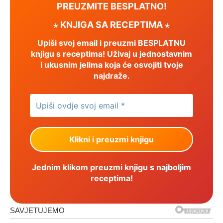
PREUZMITE BESPLATNO!
⋆ KNJIGA SA RECEPTIMA ⋆
Upiši svoj email i preuzmi BESPLATNU
knjigu s receptima! Uživaj u jednostavnim
i ukusnim jelima koja će osvojiti tvoje
najdraže.
Jednim klikom preuzmi knjigu s najboljim
receptima!