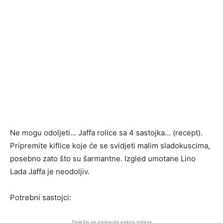
Ne mogu odoljeti… Jaffa rolice sa 4 sastojka… (recept).
Pripremite kiflice koje će se svidjeti malim sladokuscima,
posebno zato što su šarmantne. Izgled umotane Lino
Lada Jaffa je neodoljiv.
Potrebni sastojci:
Sadržaj se nastavlja nakon oglasa