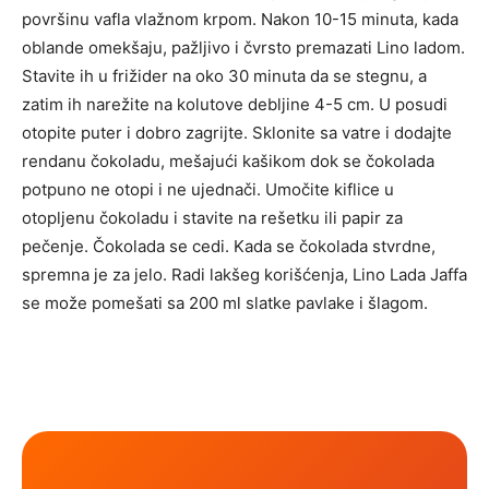
površinu vafla vlažnom krpom. Nakon 10-15 minuta, kada
oblande omekšaju, pažljivo i čvrsto premazati Lino ladom.
Stavite ih u frižider na oko 30 minuta da se stegnu, a
zatim ih narežite na kolutove debljine 4-5 cm. U posudi
otopite puter i dobro zagrijte. Sklonite sa vatre i dodajte
rendanu čokoladu, mešajući kašikom dok se čokolada
potpuno ne otopi i ne ujednači. Umočite kiflice u
otopljenu čokoladu i stavite na rešetku ili papir za
pečenje. Čokolada se cedi. Kada se čokolada stvrdne,
spremna je za jelo. Radi lakšeg korišćenja, Lino Lada Jaffa
se može pomešati sa 200 ml slatke pavlake i šlagom.