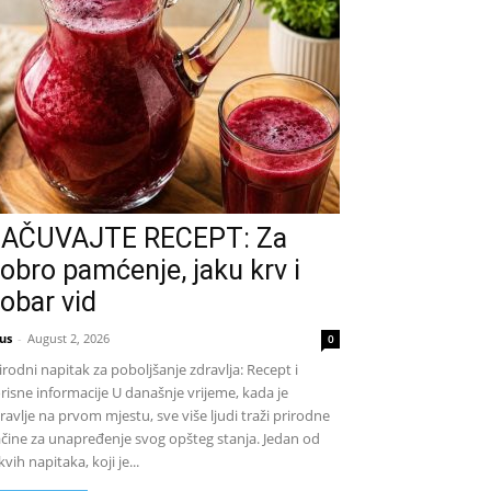
AČUVAJTE RECEPT: Za
obro pamćenje, jaku krv i
obar vid
us
-
August 2, 2026
0
irodni napitak za poboljšanje zdravlja: Recept i
risne informacije U današnje vrijeme, kada je
ravlje na prvom mjestu, sve više ljudi traži prirodne
čine za unapređenje svog opšteg stanja. Jedan od
kvih napitaka, koji je...