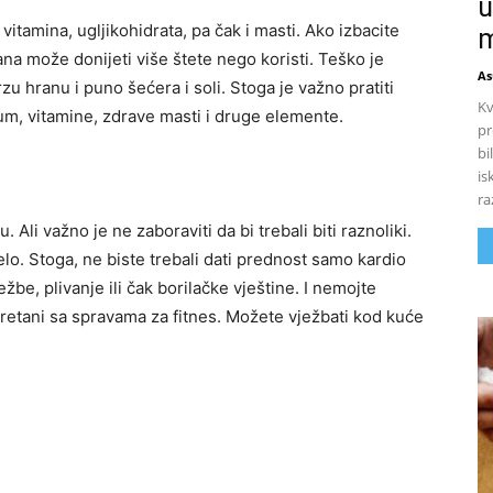
u
tamina, ugljikohidrata, pa čak i masti. Ako izbacite
m
na može donijeti više štete nego koristi. Teško je
As
zu hranu i puno šećera i soli. Stoga je važno pratiti
Kv
jum, vitamine, zdrave masti i druge elemente.
pr
bi
is
ra
Ali važno je ne zaboraviti da bi trebali biti raznoliki.
elo. Stoga, ne biste trebali dati prednost samo kardio
ežbe, plivanje ili čak borilačke vještine. I nemojte
eretani sa spravama za fitnes. Možete vježbati kod kuće