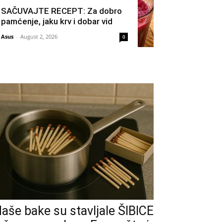
SAČUVAJTE RECEPT: Za dobro
pamćenje, jaku krv i dobar vid
Asus
-
August 2, 2026
0
aše bake su stavljale ŠIBICE