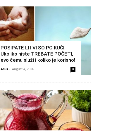
POSIPATE LI I VI SO PO KUĆI:
Ukoliko niste TREBATE POČETI,
evo čemu služi i koliko je korisno!
Asus
-
August 4, 2026
0