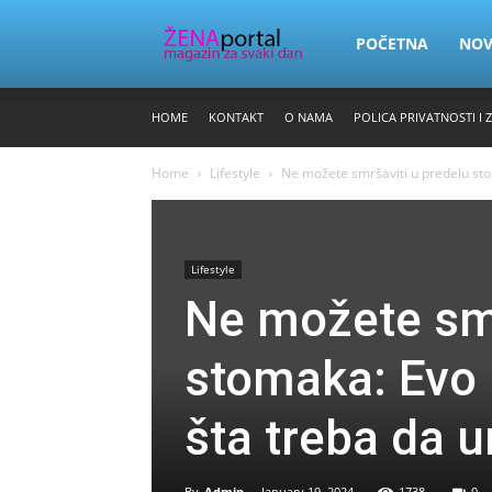
Zena
POČETNA
NO
HOME
KONTAKT
O NAMA
POLICA PRIVATNOSTI I 
Portal
Home
Lifestyle
Ne možete smršaviti u predelu sto
Lifestyle
Ne možete smr
stomaka: Evo 
šta treba da u
By
Admin
-
January 19, 2024
1738
0