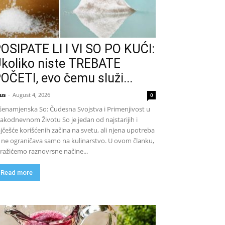
OSIPATE LI I VI SO PO KUĆI:
koliko niste TREBATE
OČETI, evo čemu služi...
us
-
August 4, 2026
0
šenamjenska So: Čudesna Svojstva i Primenjivost u
akodnevnom Životu So je jedan od najstarijih i
jčešće korišćenih začina na svetu, ali njena upotreba
 ne ograničava samo na kulinarstvo. U ovom članku,
tražićemo raznovrsne načine...
Read more