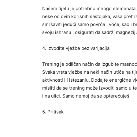
Našem tijelu je potrebno mnogo elemenata, vi
neke od ovih korisnih sastojaka, vaša prehra
smršaviti jedući samo povrće i voće, kao i br
svoju ishranu i osigurati da sadrži magnezi
4. Izvodite vježbe bez varijacija
Trening je odličan način da izgubite masnoću. 
Svaka vrsta vježbe na neki način utiče na tij
aktivnosti ili istezanju. Dodajte energične vj
misliti da se trening može izvoditi samo u t
i na ulici. Samo nemoj da se opterećuješ.
5. Pritisak