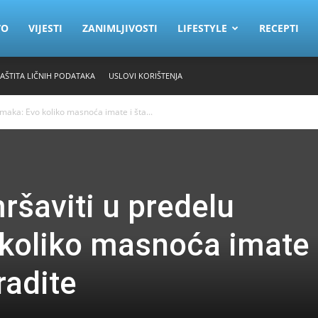
VO
VIJESTI
ZANIMLJIVOSTI
LIFESTYLE
RECEPTI
ZAŠTITA LIČNIH PODATAKA
USLOVI KORIŠTENJA
maka: Evo koliko masnoća imate i šta...
šaviti u predelu
koliko masnoća imate 
radite