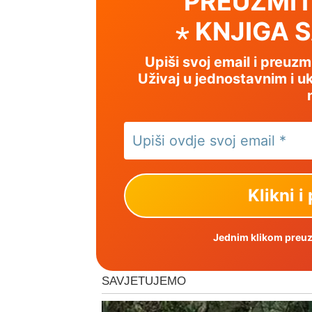
PREUZMIT
⋆ KNJIGA 
Upiši svoj email i preuz
Uživaj u jednostavnim i uk
Jednim klikom preuzm