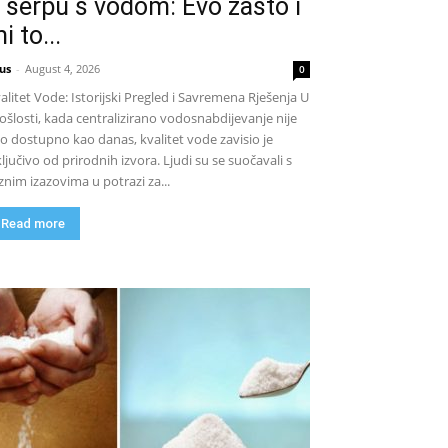
 šerpu s vodom: Evo zašto i
i to...
us
-
August 4, 2026
0
alitet Vode: Istorijski Pregled i Savremena Rješenja U
ošlosti, kada centralizirano vodosnabdijevanje nije
lo dostupno kao danas, kvalitet vode zavisio je
ključivo od prirodnih izvora. Ljudi su se suočavali s
znim izazovima u potrazi za...
Read more