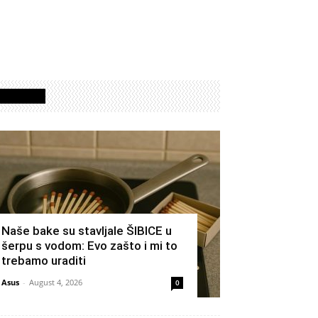
Izdvojeno
Naše bake su stavljale ŠIBICE u
šerpu s vodom: Evo zašto i mi to
trebamo uraditi
Asus
-
August 4, 2026
0