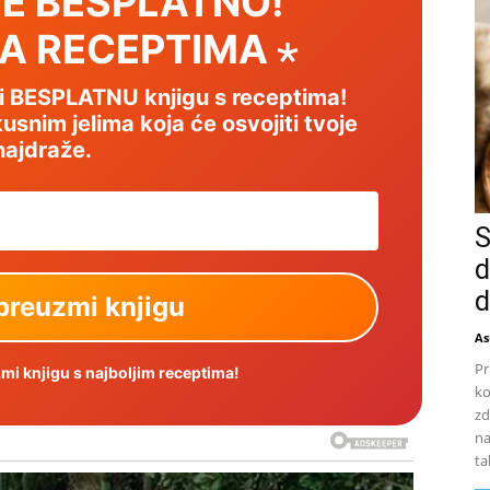
E BESPLATNO!
SA RECEPTIMA ⋆
mi BESPLATNU knjigu s receptima!
usnim jelima koja će osvojiti tvoje
najdraže.
S
d
d
As
Pr
i knjigu s najboljim receptima!
ko
zd
na
ta