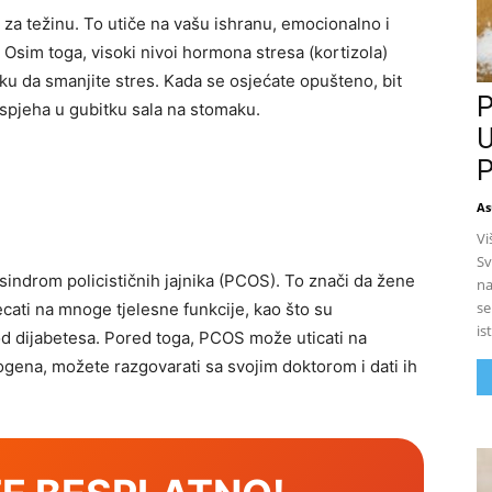
o za težinu. To utiče na vašu ishranu, emocionalno i
. Osim toga, visoki nivoi hormona stresa (kortizola)
liku da smanjite stres. Kada se osjećate opušteno, bit
P
uspjeha u gubitku sala na stomaku.
U
P
As
Vi
Sv
e sindrom policističnih jajnika (PCOS). To znači da žene
na
se
cati na mnoge tjelesne funkcije, kao što su
is
 od dijabetesa. Pored toga, PCOS može uticati na
ogena, možete razgovarati sa svojim doktorom i dati ih