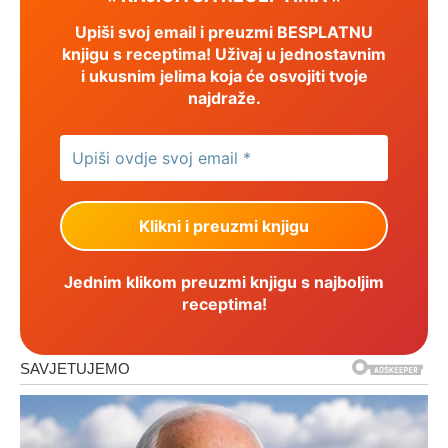
Upiši svoj email i preuzmi BESPLATNU
knjigu s receptima! Uživaj u jednostavnim
i ukusnim jelima koja će osvojiti tvoje
najdraže.
Jednim klikom preuzmi knjigu s najboljim
receptima!