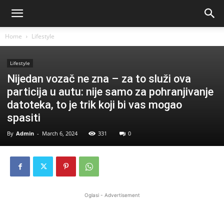
Home
Lifestyle
Lifestyle
Nijedan vozač ne zna – za to služi ova
particija u autu: nije samo za pohranjivanje
datoteka, to je trik koji bi vas mogao
spasiti
By
Admin
-
March 6, 2024
331
0
Oglasi - Advertisement