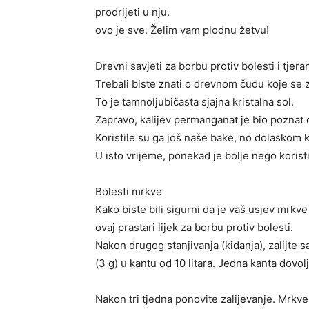
prodrijeti u nju.
ovo je sve. Želim vam plodnu žetvu!
Drevni savjeti za borbu protiv bolesti i tjera
Trebali biste znati o drevnom čudu koje se 
To je tamnoljubičasta sjajna kristalna sol.
Zapravo, kalijev permanganat je bio poznat 
Koristile su ga još naše bake, no dolaskom k
U isto vrijeme, ponekad je bolje nego koristi
Bolesti mrkve
Kako biste bili sigurni da je vaš usjev mrkve č
ovaj prastari lijek za borbu protiv bolesti.
Nakon drugog stanjivanja (kidanja), zalijt
(3 g) u kantu od 10 litara. Jedna kanta dovo
Nakon tri tjedna ponovite zalijevanje. Mrkve će