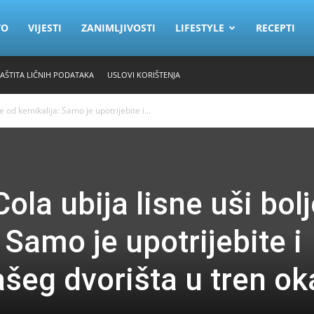
VO
VIJESTI
ZANIMLJIVOSTI
LIFESTYLE
RECEPTI
ZAŠTITA LIČNIH PODATAKA
USLOVI KORIŠTENJA
 od kemikalija: Samo je upotrijebite i...
la ubija lisne uši bolj
 Samo je upotrijebite i
ašeg dvorišta u tren ok