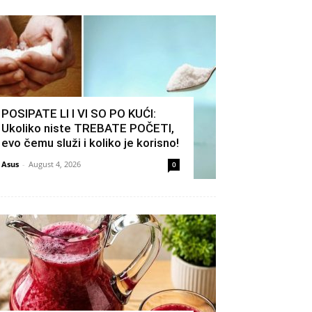
POSIPATE LI I VI SO PO KUĆI:
Ukoliko niste TREBATE POČETI,
evo čemu služi i koliko je korisno!
Asus
-
August 4, 2026
0