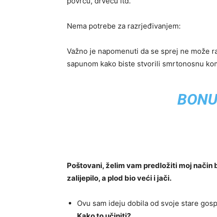
povrću, drveću itd.
Nema potrebe za razrjeđivanjem:
Važno je napomenuti da se sprej ne može r
sapunom kako biste stvorili smrtonosnu komb
BONU
Poštovani, želim vam predložiti moj način
zalijepilo, a plod bio veći i jači.
Ovu sam ideju dobila od svoje stare gospo
Kako to učiniti?