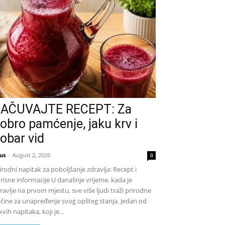
AČUVAJTE RECEPT: Za
obro pamćenje, jaku krv i
obar vid
us
-
August 2, 2026
0
irodni napitak za poboljšanje zdravlja: Recept i
risne informacije U današnje vrijeme, kada je
ravlje na prvom mjestu, sve više ljudi traži prirodne
čine za unapređenje svog opšteg stanja. Jedan od
kvih napitaka, koji je...