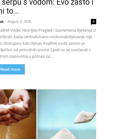
 šerpu s vodom: Evo zašto i
i to...
us
-
August 4, 2026
0
alitet Vode: Istorijski Pregled i Savremena Rješenja U
ošlosti, kada centralizirano vodosnabdijevanje nije
lo dostupno kao danas, kvalitet vode zavisio je
ključivo od prirodnih izvora. Ljudi su se suočavali s
znim izazovima u potrazi za...
Read more