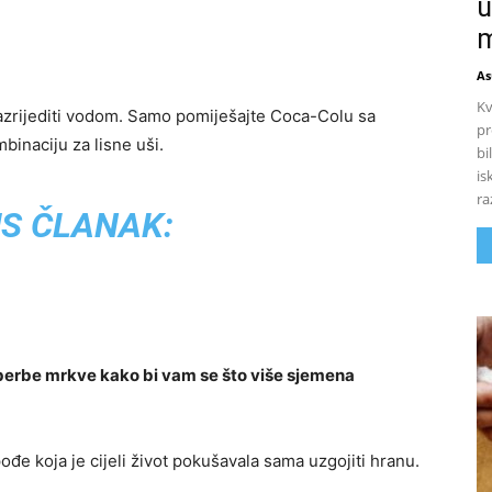
u
m
As
Kv
azrijediti vodom. Samo pomiješajte Coca-Colu sa
pr
inaciju za lisne uši.
bi
is
ra
S ČLANAK:
 berbe mrkve kako bi vam se što više sjemena
đe koja je cijeli život pokušavala sama uzgojiti hranu.