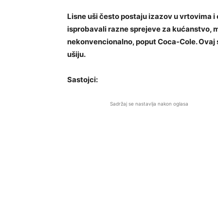
Lisne uši često postaju izazov u vrtovima 
isprobavali razne sprejeve za kućanstvo, 
nekonvencionalno, poput Coca-Cole. Ovaj sp
ušiju.
Sastojci:
Sadržaj se nastavlja nakon oglasa