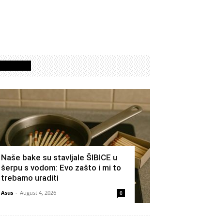
Izdvojeno
Naše bake su stavljale ŠIBICE u
šerpu s vodom: Evo zašto i mi to
trebamo uraditi
Asus
-
August 4, 2026
0