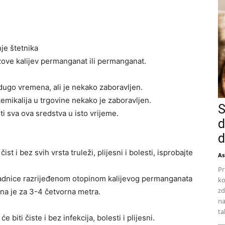
nje štetnika
zove kalijev permanganat ili permanganat.
dugo vremena, ali je nekako zaboravljen.
emikalija u trgovine nekako je zaboravljen.
S
ti sva ova sredstva u isto vrijeme.
d
d
ist i bez svih vrsta truleži, plijesni i bolesti, isprobajte
As
Pr
e sadnice razrijeđenom otopinom kalijevog permanganata
ko
zd
ljna je za 3-4 četvorna metra.
na
ta
 biti čiste i bez infekcija, bolesti i plijesni.