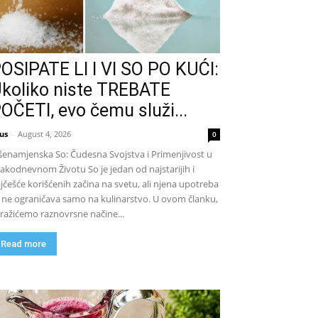
OSIPATE LI I VI SO PO KUĆI:
koliko niste TREBATE
OČETI, evo čemu služi...
us
-
August 4, 2026
0
šenamjenska So: Čudesna Svojstva i Primenjivost u
akodnevnom Životu So je jedan od najstarijih i
jčešće korišćenih začina na svetu, ali njena upotreba
 ne ograničava samo na kulinarstvo. U ovom članku,
tražićemo raznovrsne načine...
Read more