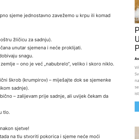
topno sjeme jednostavno zavežemo u krpu ili komad
P
U
oštru žličicu za sadnju).
P
čana unutar sjemena i neće proklijati.
dobivaju snagu.
As
emlje – ono je već „nabubrelo“, veliko i skoro niklo.
Vi
Sv
čni škrob (krumpirov) – miješajte dok se sjemenke
na
se
likom sadnje).
is
bično – zalijevam prije sadnje, ali uvijek čekam da
 tlo.
 nakon sjetve!
tada na tlu stvoriti pokorica i sjeme neće moći