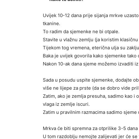
Uvijek 10-12 dana prije sijanja mrkve uzas
tkanine.
To radim da sjemenke ne bi otpale.
Stavite u vlažnu zemlju (ja koristim klasičnu 
Tijekom tog vremena, eterična ulja su zaklju
Baka je uvijek govorila kako sjemenke tako 
Nakon 10-ak dana sjeme možemo izvaditi iz z
Sada u posudu uspite sjemenke, dodajte obi
više ne lijepe za prste (da se dobro vide pri
Zatim, ako je zemlja presuha, sadimo kao i o
vlaga iz zemlje iscuri.
Zatim u pravilnim razmacima sadimo sjeme u
Mrkva će biti spremna za otprilike 3-5 dana
U tom razdoblju nemojte zalijevati jer će se 