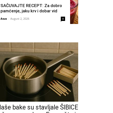
SAČUVAJTE RECEPT: Za dobro
pamćenje, jaku krv i dobar vid
Asus
-
August 2, 2026
0
aše bake su stavljale ŠIBICE