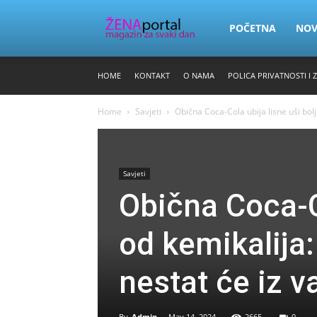
Zena
POČETNA
NO
HOME
KONTAKT
O NAMA
POLICA PRIVATNOSTI I 
Portal
Home
Savjeti
Obična Coca-Cola ubija lisne uši bolje
Savjeti
Obična Coca-Co
od kemikalija:
nestat će iz v
By
Admin
-
May 14, 2024
2665
0