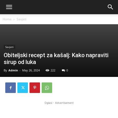
Home
Savjeti
Savjeti
Obiteljski recept za kašalj: Kako napraviti
sirup od luka
By
Admin
-
May 26, 2024
222
0
Oglasi - Advertisement