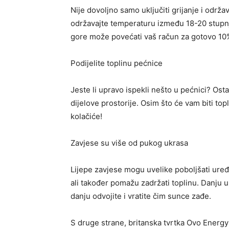
Nije dovoljno samo uključiti grijanje i održa
održavajte temperaturu između 18-20 stupnj
gore može povećati vaš račun za gotovo 10
Podijelite toplinu pećnice
Jeste li upravo ispekli nešto u pećnici? Ost
dijelove prostorije. Osim što će vam biti top
kolačiće!
Zavjese su više od pukog ukrasa
Lijepe zavjese mogu uvelike poboljšati uređe
ali također pomažu zadržati toplinu. Danju up
danju odvojite i vratite čim sunce zađe.
S druge strane, britanska tvrtka Ovo Energy 