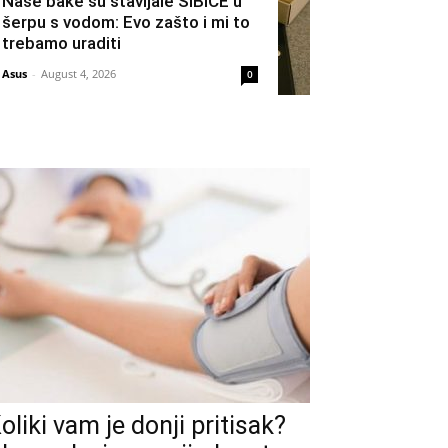
Naše bake su stavljale ŠIBICE u
šerpu s vodom: Evo zašto i mi to
trebamo uraditi
Asus
-
August 4, 2026
0
oliki vam je donji pritisak?