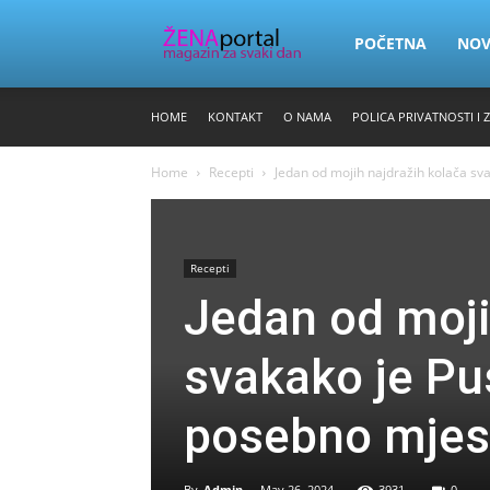
Zena
POČETNA
NO
HOME
KONTAKT
O NAMA
POLICA PRIVATNOSTI I 
Portal
Home
Recepti
Jedan od mojih najdražih kolača sva
Recepti
Jedan od moji
svakako je Pu
posebno mjes
By
Admin
-
May 26, 2024
3931
0