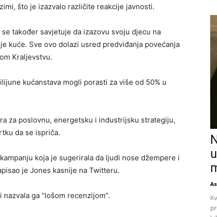
zimi, što je izazvalo različite reakcije javnosti.
 se također savjetuje da izazovu svoju djecu na
enje kuće. Sve ovo dolazi usred predviđanja povećanja
nom Kraljevstvu.
milijune kućanstava mogli porasti za više od 50% u
a za poslovnu, energetsku i industrijsku strategiju,
rtku da se ispriča.
N
u
kampanju koja je sugerirala da ljudi nose džempere i
m
apisao je Jones kasnije na Twitteru.
As
 i nazvala ga “lošom recenzijom”.
Kv
pr