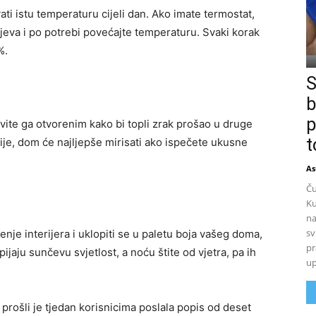
vati istu temperaturu cijeli dan. Ako imate termostat,
eva i po potrebi povećajte temperaturu. Svaki korak
%.
S
b
p
avite ga otvorenim kako bi topli zrak prošao u druge
t
lije, dom će najljepše mirisati ako ispečete ukusne
As
Ču
Ku
na
sv
nje interijera i uklopiti se u paletu boja vašeg doma,
pr
ijaju sunčevu svjetlost, a noću štite od vjetra, pa ih
up
prošli je tjedan korisnicima poslala popis od deset