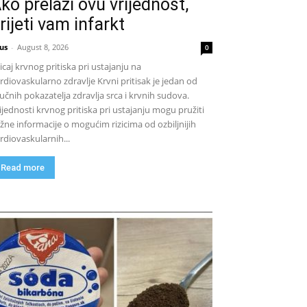
ko prelazi ovu vrijednost,
rijeti vam infarkt
us
-
August 8, 2026
0
icaj krvnog pritiska pri ustajanju na
rdiovaskularno zdravlje Krvni pritisak je jedan od
jučnih pokazatelja zdravlja srca i krvnih sudova.
ijednosti krvnog pritiska pri ustajanju mogu pružiti
žne informacije o mogućim rizicima od ozbiljnijih
rdiovaskularnih...
Read more