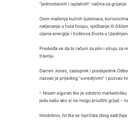
“jednostavnih i isplativih” načina za grijanje 
Osim maženja kućnih ljubimaca, korisnicima
natjecanje u hula hoopu, vježbanje ili čišć
cijena energije i troškova života u Ujedinje
Predviđa se da bi računi za plin i struju za 
travnju.
Darren Jones, zastupnik i predsjednik Odbor
nazvao je prijedlog “uvredljivim” i pozvao tv
– Nisam siguran tko je odobrio marketinšku 
jedu kašu ako si ne mogu priuštiti grijač – n
Istodobno, tvrtka se ispričala zbog sadržaja