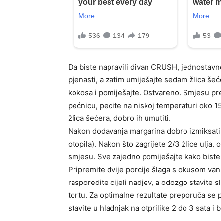
Da biste napravili divan CRUSH, jednostavn
pjenasti, a zatim umiješajte sedam žlica še
kokosa i pomiješajte. Ostvareno. Smjesu pr
pećnicu, pecite na niskoj temperaturi oko 1
žlica šećera, dobro ih umutiti.
Nakon dodavanja margarina dobro izmiksati.
otopila). Nakon što zagrijete 2/3 žlice ulja, 
smjesu. Sve zajedno pomiješajte kako biste 
Pripremite dvije porcije šlaga s okusom vani
rasporedite cijeli nadjev, a odozgo stavite s
tortu. Za optimalne rezultate preporuča se
stavite u hladnjak na otprilike 2 do 3 sata i