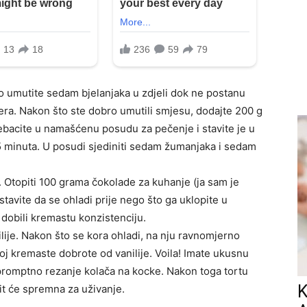
o umutite sedam bjelanjaka u zdjeli dok ne postanu
ćera. Nakon što ste dobro umutili smjesu, dodajte 200 g
ebacite u namašćenu posudu za pečenje i stavite je u
5 minuta. U posudi sjediniti sedam žumanjaka i sedam
 Otopiti 100 grama čokolade za kuhanje (ja sam je
ostavite da se ohladi prije nego što ga uklopite u
dobili kremastu konzistenciju.
lije. Nakon što se kora ohladi, na nju ravnomjerno
loj kremaste dobrote od vanilije. Voila! Imate ukusnu
 promptno rezanje kolača na kocke. Nakon toga tortu
K
 bit će spremna za uživanje.