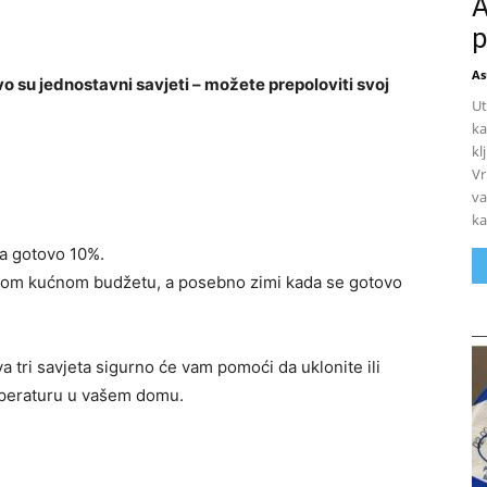
A
p
As
vo su jednostavni savjeti – možete prepoloviti svoj
Ut
ka
kl
Vr
va
ka
za gotovo 10%.
svakom kućnom budžetu, a posebno zimi kada se gotovo
a tri savjeta sigurno će vam pomoći da uklonite ili
mperaturu u vašem domu.