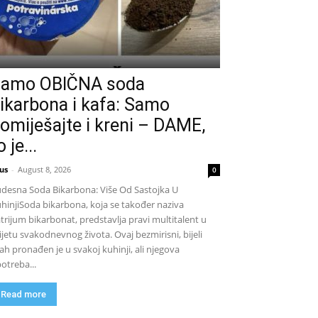
amo OBIČNA soda
ikarbona i kafa: Samo
omiješajte i kreni – DAME,
o je...
us
-
August 8, 2026
0
desna Soda Bikarbona: Više Od Sastojka U
hinjiSoda bikarbona, koja se također naziva
trijum bikarbonat, predstavlja pravi multitalent u
ijetu svakodnevnog života. Ovaj bezmirisni, bijeli
ah pronađen je u svakoj kuhinji, ali njegova
otreba...
Read more