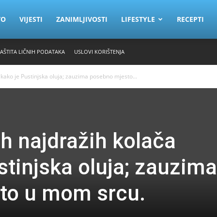
VO
VIJESTI
ZANIMLJIVOSTI
LIFESTYLE
RECEPTI
ZAŠTITA LIČNIH PODATAKA
USLOVI KORIŠTENJA
kako je Pustinjska oluja; zauzima posebno mjesto...
h najdražih kolača
stinjska oluja; zauzima
to u mom srcu.