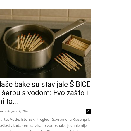
aše bake su stavljale ŠIBICE
 šerpu s vodom: Evo zašto i
i to...
us
-
August 4, 2026
0
alitet Vode: Istorijski Pregled i Savremena Rješenja U
ošlosti, kada centralizirano vodosnabdijevanje nije