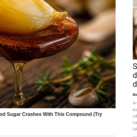
S
d
d
As
Pr
ko
zd
na
ta