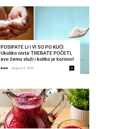
POSIPATE LI I VI SO PO KUĆI:
Ukoliko niste TREBATE POČETI,
evo čemu služi i koliko je korisno!
Asus
-
August 4, 2026
0