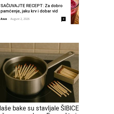
SAČUVAJTE RECEPT: Za dobro
pamćenje, jaku krv i dobar vid
Asus
-
August 2, 2026
0
aše bake su stavljale ŠIBICE