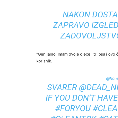
NAKON DOSTA 
ZAPRAVO IZGLED
ZADOVOLJSTVO
“Genijalno! Imam dvoje djece i tri psa i ovo
korisnik.
@home
SVARER @DEAD_N
IF YOU DON’T HAV
#FORYOU
#CLEA