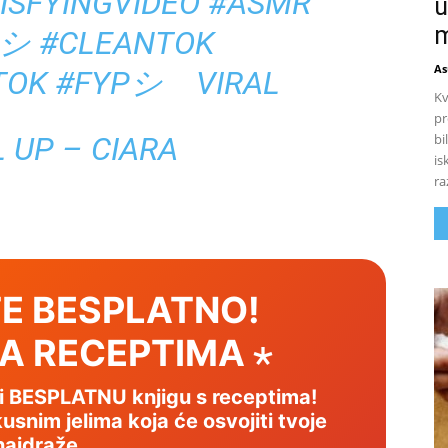
ISFYINGVIDEO
#ASMR
u
m
Pシ
#CLEANTOK
As
TOK
#FYPシ゚VIRAL
Kv
pr
bi
 UP – CIARA
is
ra
E BESPLATNO!
SA RECEPTIMA ⋆
mi BESPLATNU knjigu s receptima!
usnim jelima koja će osvojiti tvoje
najdraže.