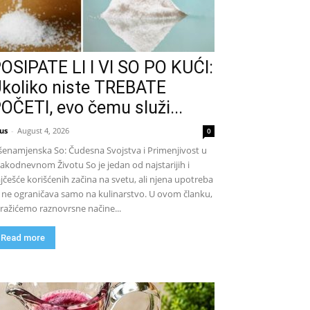
OSIPATE LI I VI SO PO KUĆI:
koliko niste TREBATE
OČETI, evo čemu služi...
us
-
August 4, 2026
0
šenamjenska So: Čudesna Svojstva i Primenjivost u
akodnevnom Životu So je jedan od najstarijih i
jčešće korišćenih začina na svetu, ali njena upotreba
 ne ograničava samo na kulinarstvo. U ovom članku,
tražićemo raznovrsne načine...
Read more