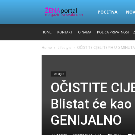
Zena
POČETNA
NO
HOME
KONTAKT
O NAMA
POLICA PRIVATNOSTI I 
Portal
Home
Lifestyle
OČISTITE CIJELI TEPIH U 5 MINUTA: 
Lifestyle
OČISTITE CIJ
Blistat će ka
GENIJALNO
By
Admin
-
December 13, 2023
4022
0