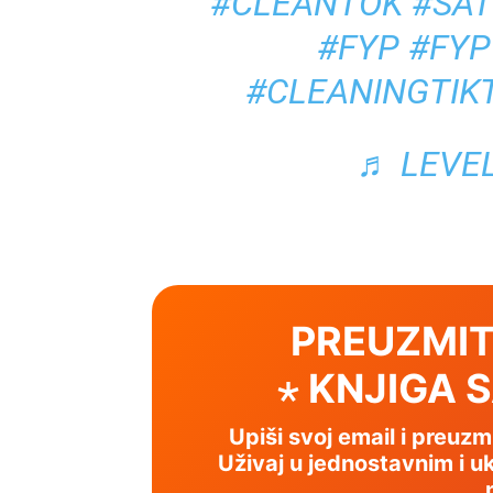
#CLEANTOK
#SAT
#FYP
#FY
#CLEANINGTIK
♬ LEVEL
PREUZMIT
⋆ KNJIGA 
Upiši svoj email i preuz
Uživaj u jednostavnim i uk