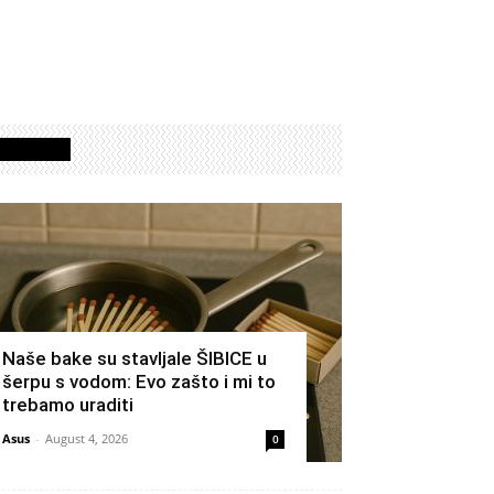
Izdvojeno
Naše bake su stavljale ŠIBICE u
šerpu s vodom: Evo zašto i mi to
trebamo uraditi
Asus
-
August 4, 2026
0