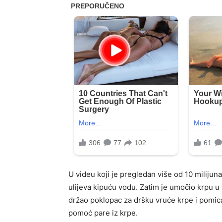
U videu koji je pregledan više od 10 milijun
ulijeva kipuću vodu. Zatim je umočio krpu u
držao poklopac za dršku vruće krpe i pomica
pomoć pare iz krpe.