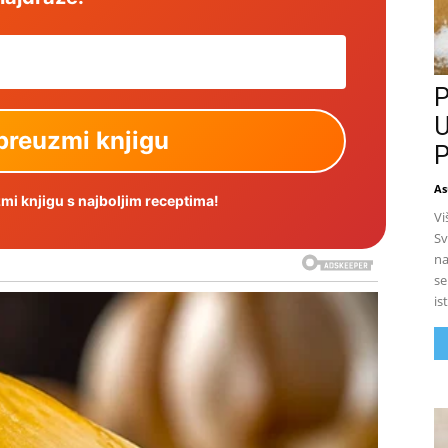
P
U
P
As
i knjigu s najboljim receptima!
Vi
Sv
na
se
is