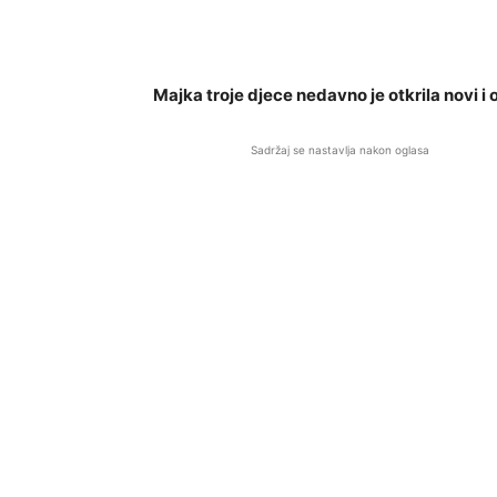
Majka troje djece nedavno je otkrila novi i 
Sadržaj se nastavlja nakon oglasa