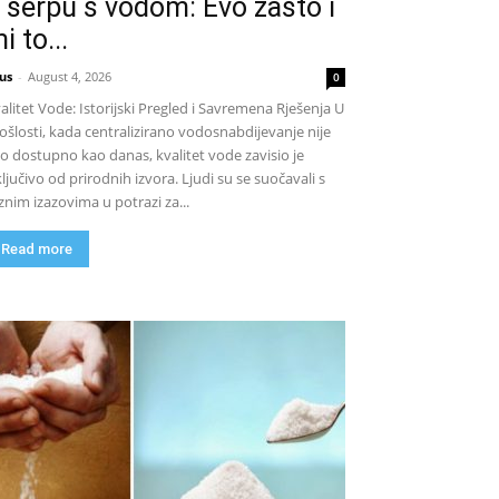
 šerpu s vodom: Evo zašto i
i to...
us
-
August 4, 2026
0
alitet Vode: Istorijski Pregled i Savremena Rješenja U
ošlosti, kada centralizirano vodosnabdijevanje nije
lo dostupno kao danas, kvalitet vode zavisio je
ključivo od prirodnih izvora. Ljudi su se suočavali s
znim izazovima u potrazi za...
Read more