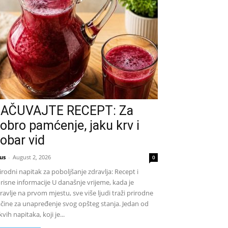
AČUVAJTE RECEPT: Za
obro pamćenje, jaku krv i
obar vid
us
-
August 2, 2026
0
irodni napitak za poboljšanje zdravlja: Recept i
risne informacije U današnje vrijeme, kada je
ravlje na prvom mjestu, sve više ljudi traži prirodne
čine za unapređenje svog opšteg stanja. Jedan od
kvih napitaka, koji je...