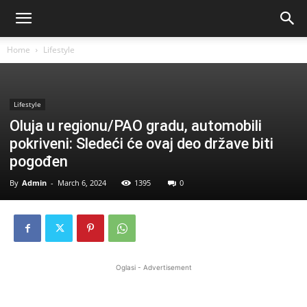
Home
Lifestyle
Lifestyle
Oluja u regionu/PAO gradu, automobili
pokriveni: Sledeći će ovaj deo države biti
pogođen
By
Admin
-
March 6, 2024
1395
0
Oglasi - Advertisement