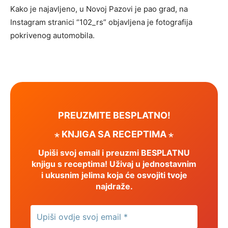
Kako je najavljeno, u Novoj Pazovi je pao grad, na
Instagram stranici “102_rs” objavljena je fotografija
pokrivenog automobila.
PREUZMITE BESPLATNO!
⋆ KNJIGA SA RECEPTIMA ⋆
Upiši svoj email i preuzmi BESPLATNU
knjigu s receptima! Uživaj u jednostavnim
i ukusnim jelima koja će osvojiti tvoje
najdraže.