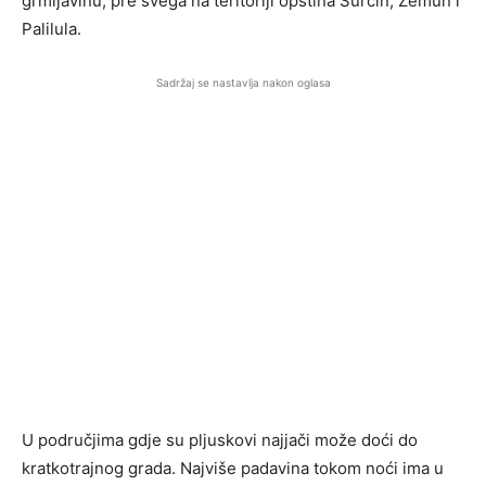
grmljavinu, pre svega na teritoriji opština Surčin, Zemun i
Palilula.
Sadržaj se nastavlja nakon oglasa
U područjima gdje su pljuskovi najjači može doći do
kratkotrajnog grada. Najviše padavina tokom noći ima u