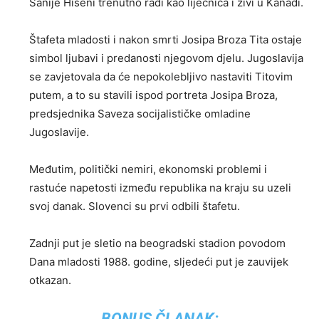
Sanije Hiseni trenutno radi kao liječnica i živi u Kanadi.
Štafeta mladosti i nakon smrti Josipa Broza Tita ostaje
simbol ljubavi i predanosti njegovom djelu. Jugoslavija
se zavjetovala da će nepokolebljivo nastaviti Titovim
putem, a to su stavili ispod portreta Josipa Broza,
predsjednika Saveza socijalističke omladine
Jugoslavije.
Međutim, politički nemiri, ekonomski problemi i
rastuće napetosti između republika na kraju su uzeli
svoj danak. Slovenci su prvi odbili štafetu.
Zadnji put je sletio na beogradski stadion povodom
Dana mladosti 1988. godine, sljedeći put je zauvijek
otkazan.
BONUS ČLANAK: