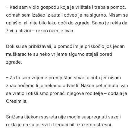
– Kad sam vidio gospođu koja je vrištala i trebala pomoć,
odmah sam izašao iz auta i odveo je na sigurno. Nisam se
uplašio, ali nije bilo lako doći do zgrade. Samo je rekla da
živi u blizini – rekao nam je Ivan.
Dok su se približavali, u pomoć im je priskočio još jedan
muškarac te su neko vrijeme sigurno stajali pored
zgrade.
– Za to sam vrijeme premještao stvari u autu jer nisam
znao hoćemo li je nekamo odvesti. Nakon pet minuta Ivan
se vratio i otišli smo pronaći njegove roditelje – dodala je
Cresimila.
Snižana tijekom susreta nije mogla suspregnuti suze i
rekla je da su joj svi ti trenuci bili izuzetno stresni.