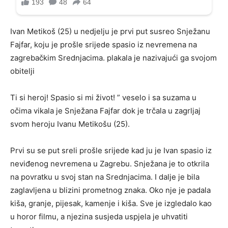
Ivan Metikoš (25) u nedjelju je prvi put susreo Snježanu
Fajfar, koju je prošle srijede spasio iz nevremena na
zagrebačkim Srednjacima. plakala je nazivajući ga svojom
obitelji
Ti si heroj! Spasio si mi život! ” veselo i sa suzama u
očima vikala je Snježana Fajfar dok je trčala u zagrljaj
svom heroju Ivanu Metikošu (25).
Prvi su se put sreli prošle srijede kad ju je Ivan spasio iz
neviđenog nevremena u Zagrebu. Snježana je to otkrila
na povratku u svoj stan na Srednjacima. I dalje je bila
zaglavljena u blizini prometnog znaka. Oko nje je padala
kiša, granje, pijesak, kamenje i kiša. Sve je izgledalo kao
u horor filmu, a njezina susjeda uspjela je uhvatiti