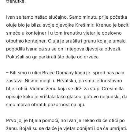
trenutke.
Ivan se tamo našao slučajno. Samo minutu prije početka
oluje bio je blizu svoje djevojke Krešimir. Krenuo je baciti
smeće u kontejner i u tom trenutku vjetar je doslovno
otpuhao kontejner. Oluja je srušila i granu koja je umalo
pogodila Ivana pa su se on i njegova djevojka odvezli.
Pokušali su ga parkirati što dalje od drveća.
– Bili smo u ulici Braće Domany kada je ispred nas pala
zastava. Nismo mogli u Hrvatsku, pa smo jednostavno
htjeli otići. Vidimo ženu koja se drži za stup. Cresimilla
opisuje kako je vrištala tako glasno, gotovo neljudski, da
smo morali obratiti pozornost na nju.
Prvo joj je htjela pomoći, no Ivan je rekao da će otići po
ženu. Bojali su se da će je vjetar odnijeti i da će umrijeti.