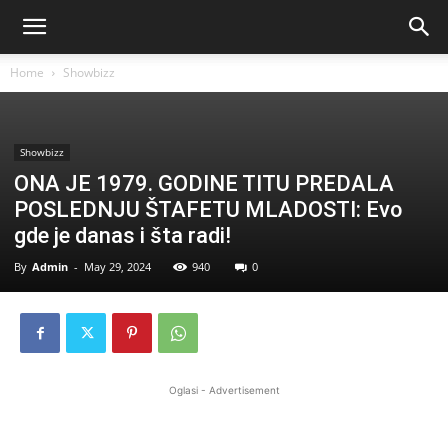
Home
Showbizz
Showbizz
ONA JE 1979. GODINE TITU PREDALA
POSLEDNJU ŠTAFETU MLADOSTI: Evo
gde je danas i šta radi!
By
Admin
-
May 29, 2024
940
0
Oglasi - Advertisement