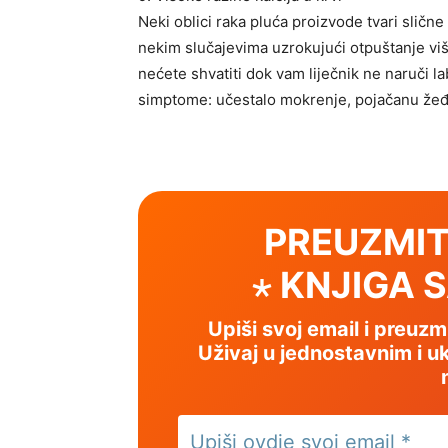
Neki oblici raka pluća proizvode tvari sličn
nekim slučajevima uzrokujući otpuštanje višk
nećete shvatiti dok vam liječnik ne naruči la
simptome: učestalo mokrenje, pojačanu žeđ, 
PREUZMIT
⋆ KNJIGA 
Upiši svoj email i preuz
Uživaj u jednostavnim i uk