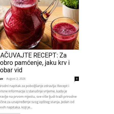
AČUVAJTE RECEPT: Za
obro pamćenje, jaku krv i
obar vid
us
-
August 2, 2026
0
irodni napitak za poboljšanje zdravlja: Recept i
risne informacije U današnje vrijeme, kada je
ravlje na prvom mjestu, sve više ljudi traži prirodne
čine za unapređenje svog opšteg stanja. Jedan od
kvih napitaka, koji je...