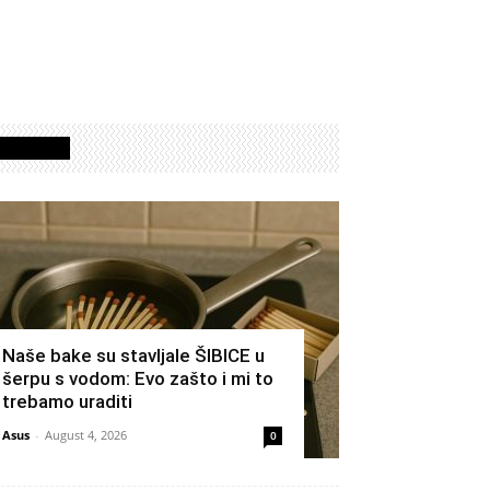
Izdvojeno
Naše bake su stavljale ŠIBICE u
šerpu s vodom: Evo zašto i mi to
trebamo uraditi
Asus
-
August 4, 2026
0