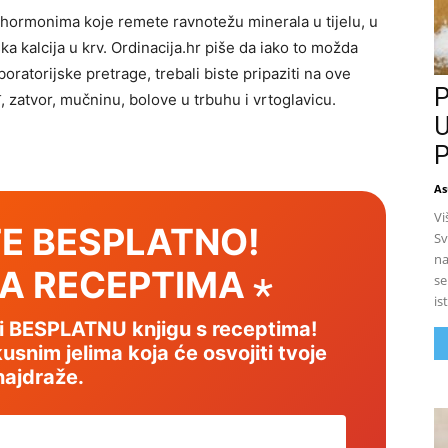
e hormonima koje remete ravnotežu minerala u tijelu, u
a kalcija u krv. Ordinacija.hr piše da iako to možda
boratorijske pretrage, trebali biste pripaziti na ove
P
zatvor, mučninu, bolove u trbuhu i vrtoglavicu.
U
P
As
Vi
E BESPLATNO!
Sv
na
SA RECEPTIMA ⋆
se
is
mi BESPLATNU knjigu s receptima!
usnim jelima koja će osvojiti tvoje
najdraže.