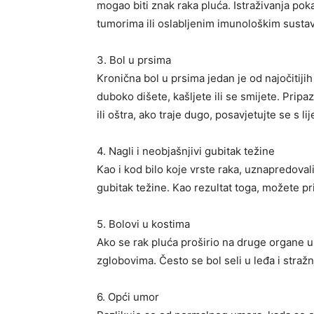
mogao biti znak raka pluća. Istraživanja po
tumorima ili oslabljenim imunološkim susta
3. Bol u prsima
Kronična bol u prsima jedan je od najočitij
duboko dišete, kašljete ili se smijete. Pripaz
ili oštra, ako traje dugo, posavjetujte se s li
4. Nagli i neobjašnjivi gubitak težine
Kao i kod bilo koje vrste raka, uznapredovali
gubitak težine. Kao rezultat toga, možete pri
5. Bolovi u kostima
Ako se rak pluća proširio na druge organe u t
zglobovima. Često se bol seli u leđa i stražn
6. Opći umor