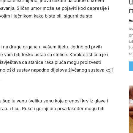
u
jećate iscrpljeno, jedva čekate da odete u krevet i
avanja. Sličan umor može se pojaviti kod depresije i
m
ojim liječnikom kako biste bili sigurni da ste
As
Kv
pr
bi
 i na druge organe u vašem tijelu. Jedno od prvih
is
ra
 vam biti teško ustati sa stolice. Karakteristična je i
izvještava da stanice raka pluća mogu proizvesti
nološki sustav napadne dijelove živčanog sustava koji
.
 šuplju venu (veliku venu koja prenosi krv iz glave i
ratu i licu. Ruke i gornji dio prsa također mogu biti