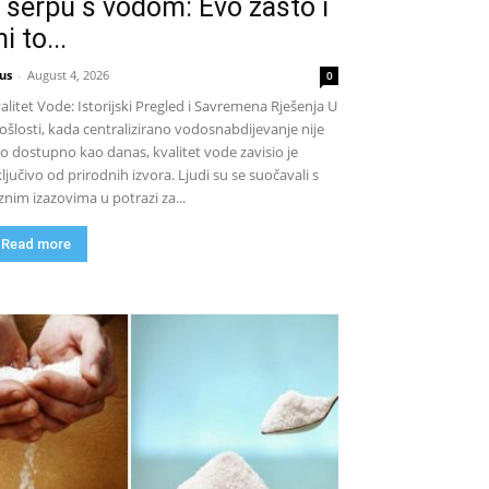
 šerpu s vodom: Evo zašto i
i to...
us
-
August 4, 2026
0
alitet Vode: Istorijski Pregled i Savremena Rješenja U
ošlosti, kada centralizirano vodosnabdijevanje nije
lo dostupno kao danas, kvalitet vode zavisio je
ključivo od prirodnih izvora. Ljudi su se suočavali s
znim izazovima u potrazi za...
Read more