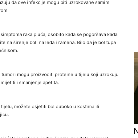
kazuju da ove infekcije mogu biti uzrokovane samim
vom.
ih simptoma raka pluća, osobito kada se pogoršava kada
ite na širenje boli na leđa i ramena. Bilo da je bol tupa
ječnikom.
 tumori mogu proizvoditi proteine ​​u tijelu koji uzrokuju
mijetiti i smanjenje apetita.
ijelu, možete osjetiti bol duboko u kostima ili
jicu.
N