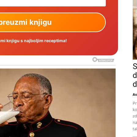
i knjigu s najboljim receptima!
S
d
d
As
Pr
ko
zd
na
ta