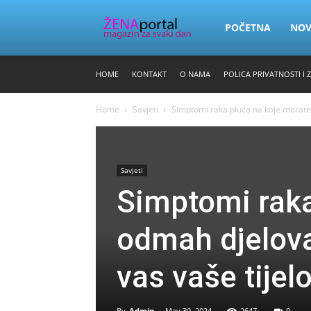
Zena
POČETNA
NO
HOME
KONTAKT
O NAMA
POLICA PRIVATNOSTI I 
Portal
Home
Savjeti
Simptomi raka pluća na koje morate 
Savjeti
Simptomi raka
odmah djelovat
vas vaše tijel
By
Admin
-
May 30, 2024
2647
0