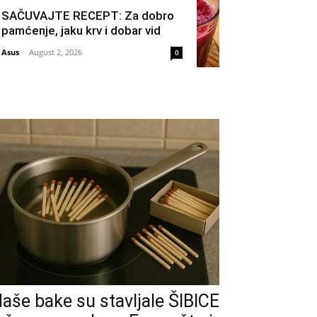
SAČUVAJTE RECEPT: Za dobro
pamćenje, jaku krv i dobar vid
Asus
-
August 2, 2026
0
aše bake su stavljale ŠIBICE