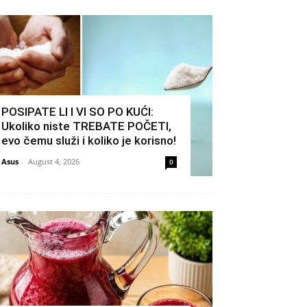
POSIPATE LI I VI SO PO KUĆI:
Ukoliko niste TREBATE POČETI,
evo čemu služi i koliko je korisno!
Asus
-
August 4, 2026
0