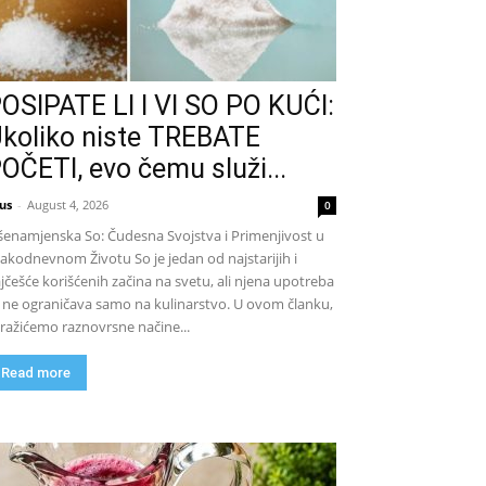
OSIPATE LI I VI SO PO KUĆI:
koliko niste TREBATE
OČETI, evo čemu služi...
us
-
August 4, 2026
0
šenamjenska So: Čudesna Svojstva i Primenjivost u
akodnevnom Životu So je jedan od najstarijih i
jčešće korišćenih začina na svetu, ali njena upotreba
 ne ograničava samo na kulinarstvo. U ovom članku,
tražićemo raznovrsne načine...
Read more