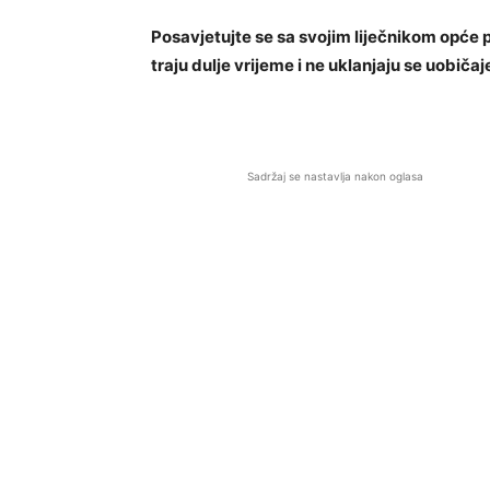
Posavjetujte se sa svojim liječnikom opće
traju dulje vrijeme i ne uklanjaju se uobi
Sadržaj se nastavlja nakon oglasa