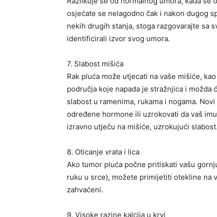
Razlikuje se od normalnog umora, kada se os
osjećate se nelagodno čak i nakon dugog sp
nekih drugih stanja, stoga razgovarajte sa sv
identificirali izvor svog umora.
7. Slabost mišića
Rak pluća može utjecati na vaše mišiće, kao
područja koje napada je stražnjica i možda će
slabost u ramenima, rukama i nogama. Novi 
određene hormone ili uzrokovati da vaš imu
izravno utječu na mišiće, uzrokujući slabost
8. Oticanje vrata i lica
Ako tumor pluća počne pritiskati vašu gornju
ruku u srce), možete primijetiti otekline na v
zahvaćeni.
9. Visoke razine kalcija u krvi