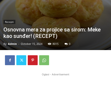
Recepti
Osnovna mera za projice sa sirom: Meke
kao sunđer! (RECEPT)
By
Admin
-
October 15, 2024
8015
0
Oglasi - Advertisement