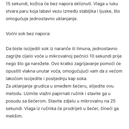
15 sekundi, kožica će bez napora skliznuti. Vlaga u luku
stvara paru koja labavi vezu između stabljika i ljuske, što
omogućuje jednostavno uklanjanje.
Voćni sok bez napora:
Da biste iscijedili sok iz naranče ili limuna, jednostavno
zagrijte cijelo voće u mikrovalnoj pećnici 10 sekundi prije
nego što ga narežete. Ovo kratko zagrijavanje pomoći će
opustiti vlakna unutar voća, omogućujući vam da s većom
lakoćom iscijedite i posljednju kap soka.
Za uklanjanje grudica u smeđem šećeru, slijedite ovu
metodu. Uzmite vlažni papirnati ručnik i stavite ga u
posudu sa šećerom. Stavite zdjelu u mikrovalnu na 25
sekundi. Vlaga iz ručnika će prodrijeti u šećer, čineći ga
mekšim.