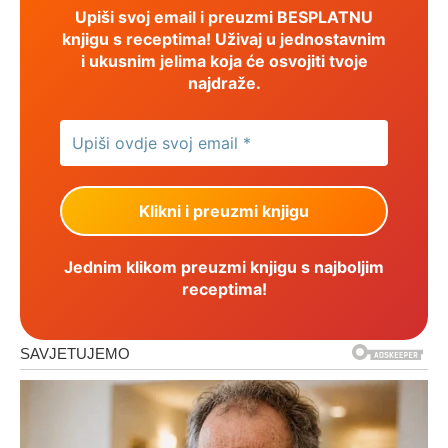
Upiši svoj email i preuzmi BESPLATNU
knjigu s receptima! Uživaj u jednostavnim
i ukusnim jelima koja će osvojiti tvoje
najdraže.
Jednim klikom preuzmi knjigu s najboljim
receptima!