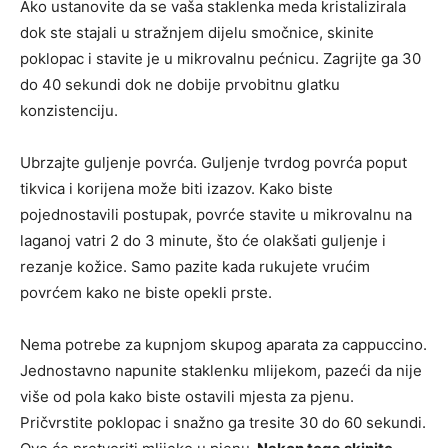
Ako ustanovite da se vaša staklenka meda kristalizirala
dok ste stajali u stražnjem dijelu smočnice, skinite
poklopac i stavite je u mikrovalnu pećnicu. Zagrijte ga 30
do 40 sekundi dok ne dobije prvobitnu glatku
konzistenciju.
Ubrzajte guljenje povrća. Guljenje tvrdog povrća poput
tikvica i korijena može biti izazov. Kako biste
pojednostavili postupak, povrće stavite u mikrovalnu na
laganoj vatri 2 do 3 minute, što će olakšati guljenje i
rezanje kožice. Samo pazite kada rukujete vrućim
povrćem kako ne biste opekli prste.
Nema potrebe za kupnjom skupog aparata za cappuccino.
Jednostavno napunite staklenku mlijekom, pazeći da nije
više od pola kako biste ostavili mjesta za pjenu.
Pričvrstite poklopac i snažno ga tresite 30 do 60 sekundi.