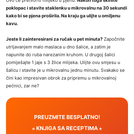
Ovo će pretvoriti mlijeko u pjenu.
Nakon toga skinite
poklopac i stavite staklenku u mikrovalnu na 30 sekundi
kako bi se pjena proširila. Na kraju ga ulijte u omiljenu
kavu.
Jeste li zainteresirani za ručak u pet minuta?
Započnite
utrljavanjem malo maslaca u dno šalice, a zatim je
napunite do ruba narezanim kruhom. U drugoj šalici
pomiješajte 1 jaje s 3 žlice mlijeka. Ulijte ovu smjesu u
šalicu i stavite je u mikrovalnu jednu minutu. Svakako se
čini kao impresivan obrok za pripremu u mikrovalnoj
pećnici, zar ne?
PREUZMITE BESPLATNO!
⋆ KNJIGA SA RECEPTIMA ⋆