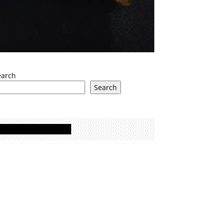
earch
Search
Oglasi - Advertisement