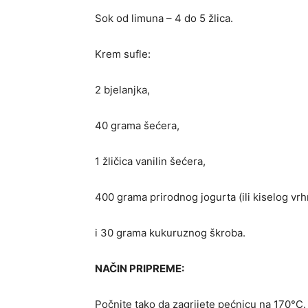
Sok od limuna – 4 do 5 žlica.
Krem sufle:
2 bjelanjka,
40 grama šećera,
1 žličica vanilin šećera,
400 grama prirodnog jogurta (ili kiselog vrh
i 30 grama kukuruznog škroba.
NAČIN PRIPREME:
Počnite tako da zagrijete pećnicu na 170°C. 