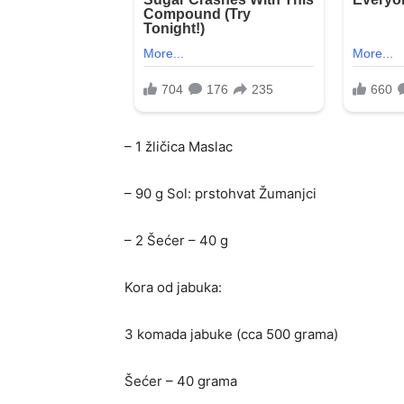
– 1 žličica Maslac
– 90 g Sol: prstohvat Žumanjci
– 2 Šećer – 40 g
Kora od jabuka:
3 komada jabuke (cca 500 grama)
Šećer – 40 grama