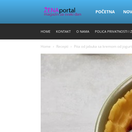
Zena
POČETNA
NO
HOME
KONTAKT
O NAMA
POLICA PRIVATNOSTI I 
Portal
Home
Recepti
Pita od jabuka sa kremom od jogurta