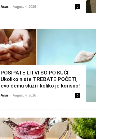
Asus
-
August 4, 2026
0
POSIPATE LI I VI SO PO KUĆI:
Ukoliko niste TREBATE POČETI,
evo čemu služi i koliko je korisno!
Asus
-
August 4, 2026
0