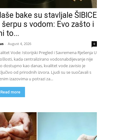
aše bake su stavljale ŠIBICE
 šerpu s vodom: Evo zašto i
i to...
us
-
August 4, 2026
0
alitet Vode: Istorijski Pregled i Savremena Rješenja U
ošlosti, kada centralizirano vodosnabdijevanje nije
lo dostupno kao danas, kvalitet vode zavisio je
ključivo od prirodnih izvora. Ljudi su se suočavali s
znim izazovima u potrazi za...
Read more