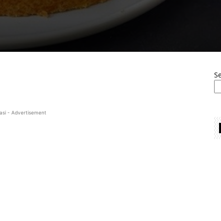
S
asi - Advertisement