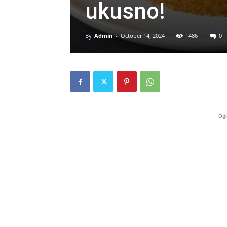
ukusno!
By
Admin
-
October 14, 2024
1486
0
Ogl