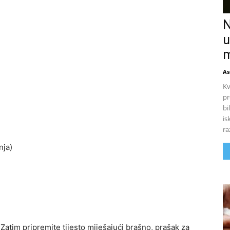
N
u
m
As
Kv
pr
bi
is
ra
nja)
Zatim pripremite tijesto miješajući brašno, prašak za