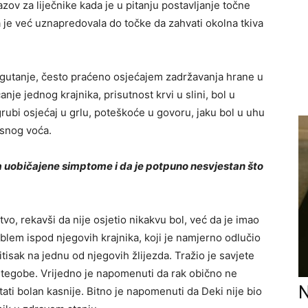
zazov za liječnike kada je u pitanju postavljanje točne
a je već uznapredovala do točke da zahvati okolna tkiva
o gutanje, često praćeno osjećajem zadržavanja hrane u
anje jednog krajnika, prisutnost krvi u slini, bol u
 grubi osjećaj u grlu, poteškoće u govoru, jaku bol u uhu
usnog voća.
ća uobičajene simptome i da je potpuno nesvjestan što
vo, rekavši da nije osjetio nikakvu bol, već da je imao
oblem ispod njegovih krajnika, koji je namjerno odlučio
pritisak na jednu od njegovih žlijezda. Tražio je savjete
ve tegobe. Vrijedno je napomenuti da rak obično ne
N
ati bolan kasnije. Bitno je napomenuti da Deki nije bio