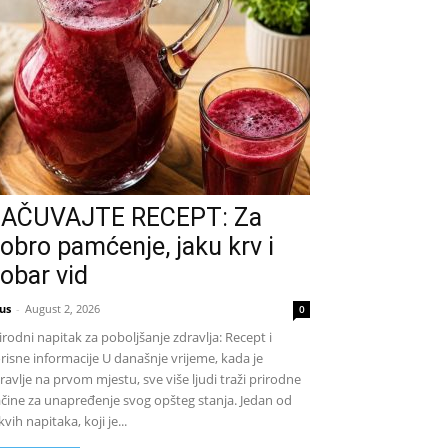
AČUVAJTE RECEPT: Za
obro pamćenje, jaku krv i
obar vid
us
-
August 2, 2026
0
irodni napitak za poboljšanje zdravlja: Recept i
risne informacije U današnje vrijeme, kada je
ravlje na prvom mjestu, sve više ljudi traži prirodne
čine za unapređenje svog opšteg stanja. Jedan od
kvih napitaka, koji je...