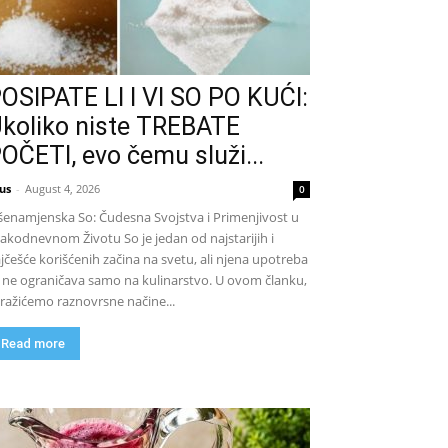
OSIPATE LI I VI SO PO KUĆI:
koliko niste TREBATE
OČETI, evo čemu služi...
us
-
August 4, 2026
0
šenamjenska So: Čudesna Svojstva i Primenjivost u
akodnevnom Životu So je jedan od najstarijih i
jčešće korišćenih začina na svetu, ali njena upotreba
 ne ograničava samo na kulinarstvo. U ovom članku,
tražićemo raznovrsne načine...
Read more