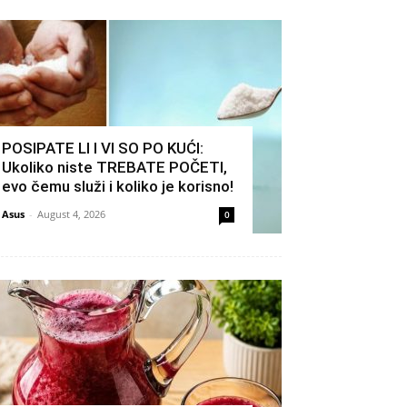
POSIPATE LI I VI SO PO KUĆI:
Ukoliko niste TREBATE POČETI,
evo čemu služi i koliko je korisno!
Asus
-
August 4, 2026
0