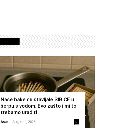
Izdvojeno
Naše bake su stavljale ŠIBICE u
šerpu s vodom: Evo zašto i mi to
trebamo uraditi
Asus
-
August 4, 2026
0