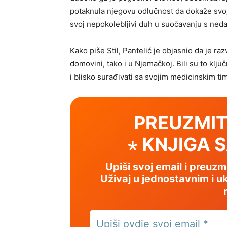
potaknula njegovu odlučnost da dokaže svoju
svoj nepokolebljivi duh u suočavanju s ned
Kako piše Stil, Pantelić je objasnio da je razv
domovini, tako i u Njemačkoj. Bili su to klj
i blisko surađivati ​​sa svojim medicinskim t
PREUZMIT
⋆ KNJIGA 
Upiši svoj email i preuz
Uživaj u jednostavnim i uk