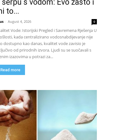
 šerpu s vodom: Evo zašto i
i to...
us
-
August 4, 2026
0
alitet Vode: Istorijski Pregled i Savremena Rješenja U
ošlosti, kada centralizirano vodosnabdijevanje nije
lo dostupno kao danas, kvalitet vode zavisio je
ključivo od prirodnih izvora. Ljudi su se suočavali s
znim izazovima u potrazi za...
Read more