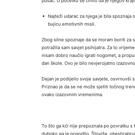
pušač. U početku se činilo da je njegov kraj
Najteži udarac za njega je bila spoznaja 
bujicu emotivnih misli.
Zbog silne spoznaje da se moram boriti za s
potražila sam savjet psihijatra. Za to vrije
nisam dobro naučio igrati nogomet, a propust
dan škole. Ovo je bilo nevjerojatno izazovn
Dejan je podijelio svoje savjete, osvrnuvši 
Priznao je da se ne može sjetiti točnog trenu
ovako izazovnim vremenima.
To što ga kći nije prepoznala po povratku s
duboko ga je pogodilo. Štoviše, obeshrabruj