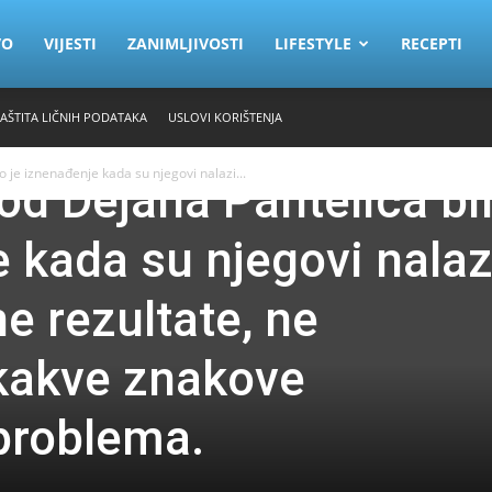
VO
VIJESTI
ZANIMLJIVOSTI
LIFESTYLE
RECEPTI
ZAŠTITA LIČNIH PODATAKA
USLOVI KORIŠTENJA
o je iznenađenje kada su njegovi nalazi...
od Dejana Pantelića bi
e kada su njegovi nalaz
ne rezultate, ne
kakve znakove
problema.