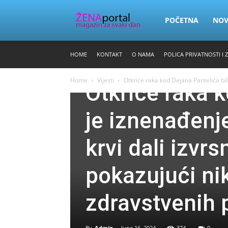
Zena
POČETNA
NO
HOME
KONTAKT
O NAMA
POLICA PRIVATNOSTI I 
Portal
Vijesti
Zdravlje
Home
Vijesti
Otkriće raka kod Dejana Pantelića bil
Otkriće raka k
je iznenađenj
krvi dali izvrs
pokazujući ni
zdravstvenih 
By
Admin
-
June 16, 2024
374
0