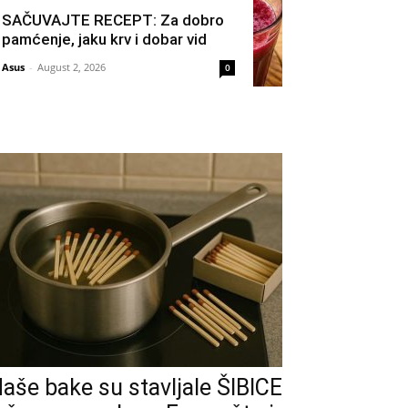
SAČUVAJTE RECEPT: Za dobro
pamćenje, jaku krv i dobar vid
Asus
-
August 2, 2026
0
aše bake su stavljale ŠIBICE