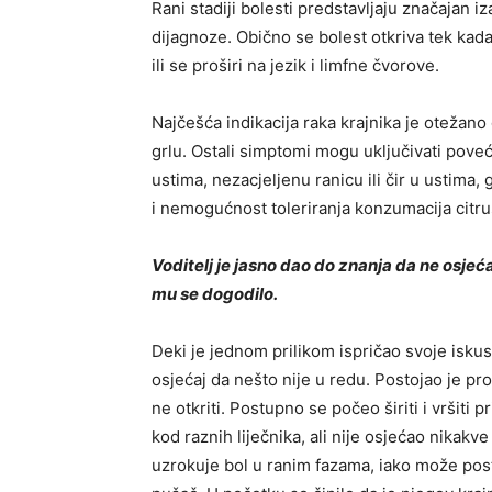
Rani stadiji bolesti predstavljaju značajan i
dijagnoze. Obično se bolest otkriva tek kad
ili se proširi na jezik i limfne čvorove.
Najčešća indikacija raka krajnika je otežan
grlu. Ostali simptomi mogu uključivati ​​poveć
ustima, nezacjeljenu ranicu ili čir u ustima,
i nemogućnost toleriranja konzumacija citr
Voditelj je jasno dao do znanja da ne osje
mu se dogodilo.
Deki je jednom prilikom ispričao svoje iskust
osjećaj da nešto nije u redu. Postojao je pr
ne otkriti. Postupno se počeo širiti i vršiti 
kod raznih liječnika, ali nije osjećao nikak
uzrokuje bol u ranim fazama, iako može post