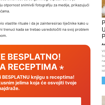
 otpornost snimivši fotografiju za medije, prikazujući
aćama.
P
io vlastite rituale i da je zainteresirao liječnike kako u
U
učni trenuci kada se trebao usredotočiti na svoj problem
P
imom.
As
Vi
E BESPLATNO!
Sv
na
SA RECEPTIMA ⋆
se
is
mi BESPLATNU knjigu s receptima!
usnim jelima koja će osvojiti tvoje
najdraže.