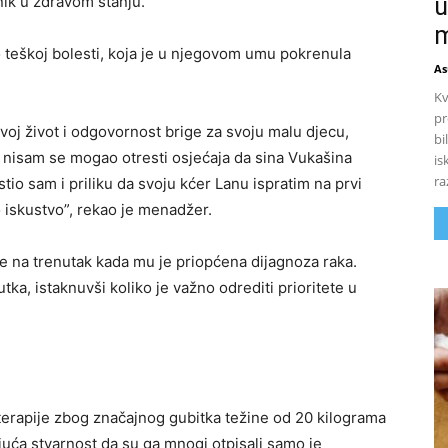
u
nik u zdravom stanju.
m
o teškoj bolesti, koja je u njegovom umu pokrenula
As
Kv
pr
voj život i odgovornost brige za svoju malu djecu,
bi
me nisam se mogao otresti osjećaja da sina Vukašina
is
ra
io sam i priliku da svoju kćer Lanu ispratim na prvi
o iskustvo”, rekao je menadžer.
se na trenutak kada mu je priopćena dijagnoza raka.
tka, istaknuvši koliko je važno odrediti prioritete u
 terapije zbog značajnog gubitka težine od 20 kilograma
uća stvarnost da su ga mnogi otpisali samo je