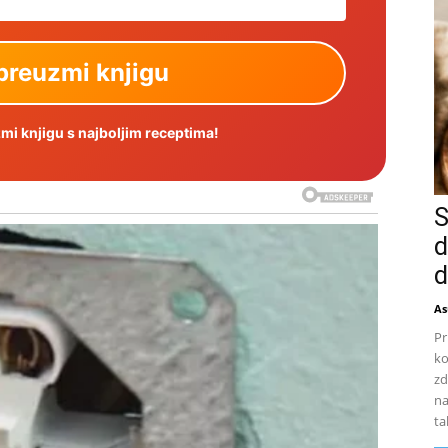
i knjigu s najboljim receptima!
S
d
d
As
Pr
ko
zd
na
ta