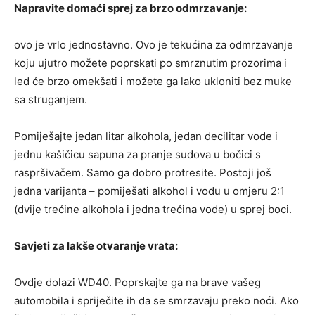
Napravite domaći sprej za brzo odmrzavanje:
ovo je vrlo jednostavno. Ovo je tekućina za odmrzavanje
koju ujutro možete poprskati po smrznutim prozorima i
led će brzo omekšati i možete ga lako ukloniti bez muke
sa struganjem.
Pomiješajte jedan litar alkohola, jedan decilitar vode i
jednu kašičicu sapuna za pranje sudova u bočici s
raspršivačem. Samo ga dobro protresite. Postoji još
jedna varijanta – pomiješati alkohol i vodu u omjeru 2:1
(dvije trećine alkohola i jedna trećina vode) u sprej boci.
Savjeti za lakše otvaranje vrata:
Ovdje dolazi WD40. Poprskajte ga na brave vašeg
automobila i spriječite ih da se smrzavaju preko noći. Ako