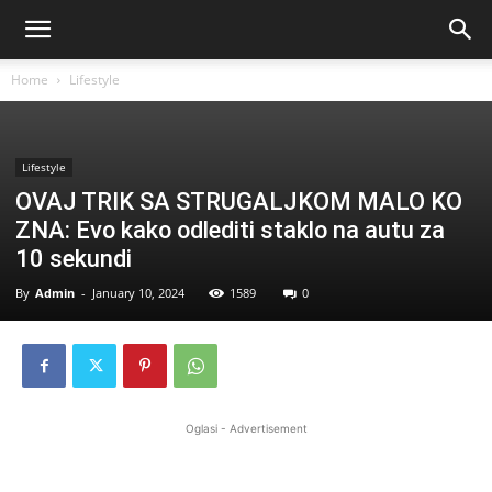
Home
Lifestyle
Lifestyle
OVAJ TRIK SA STRUGALJKOM MALO KO
ZNA: Evo kako odlediti staklo na autu za
10 sekundi
By
Admin
-
January 10, 2024
1589
0
Oglasi - Advertisement