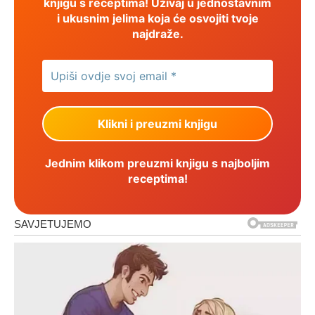
knjigu s receptima! Uživaj u jednostavnim
i ukusnim jelima koja će osvojiti tvoje
najdraže.
Jednim klikom preuzmi knjigu s najboljim
receptima!