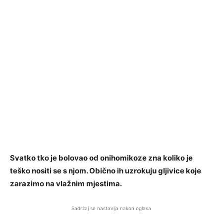
Svatko tko je bolovao od onihomikoze zna koliko je
teško nositi se s njom. Obično ih uzrokuju gljivice koje
zarazimo na vlažnim mjestima.
Sadržaj se nastavlja nakon oglasa