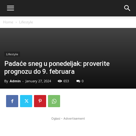
Home
Lifestyle
Lifestyle
Padaće sneg u ponedeljak: proverite
prognozu do 9. februara
By
Admin
-
January 27, 2024
653
0
Oglasi - Advertisement