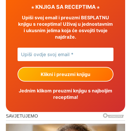
⋆ KNJIGA SA RECEPTIMA ⋆
Upiši svoj email i preuzmi BESPLATNU
knjigu s receptima! Uživaj u jednostavnim
i ukusnim jelima koja će osvojiti tvoje
najdraže.
Jednim klikom preuzmi knjigu s najboljim
receptima!