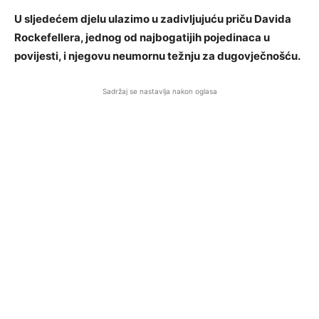
U sljedećem djelu ulazimo u zadivljujuću priču Davida
Rockefellera, jednog od najbogatijih pojedinaca u
povijesti, i njegovu neumornu težnju za dugovječnošću.
Sadržaj se nastavlja nakon oglasa