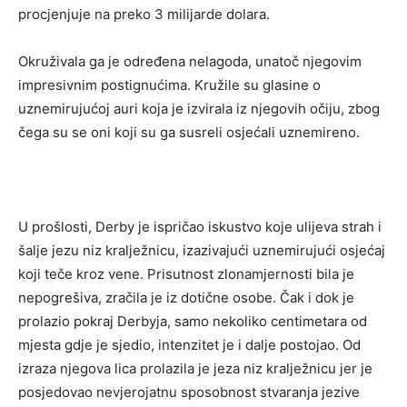
procjenjuje na preko 3 milijarde dolara.
Okruživala ga je određena nelagoda, unatoč njegovim
impresivnim postignućima. Kružile su glasine o
uznemirujućoj auri koja je izvirala iz njegovih očiju, zbog
čega su se oni koji su ga susreli osjećali uznemireno.
U prošlosti, Derby je ispričao iskustvo koje ulijeva strah i
šalje jezu niz kralježnicu, izazivajući uznemirujući osjećaj
koji teče kroz vene. Prisutnost zlonamjernosti bila je
nepogrešiva, zračila je iz dotične osobe. Čak i dok je
prolazio pokraj Derbyja, samo nekoliko centimetara od
mjesta gdje je sjedio, intenzitet je i dalje postojao. Od
izraza njegova lica prolazila je jeza niz kralježnicu jer je
posjedovao nevjerojatnu sposobnost stvaranja jezive