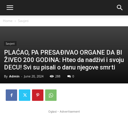
Home
Savjeti
Savjeti
PLAĆAO, PA PRESAĐIVAO ORGANE DA BI
ŽIVEO 200 GODINA: Hteo da nadživi i svoju
DECU! Svi su pisali o danu njegove smrti
By
Admin
-
June 20, 2024
288
0
Oglasi - Advertisement