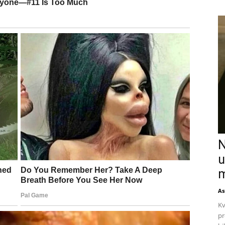
N
u
m
As
Kv
pr