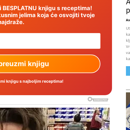
A
mi BESPLATNU knjigu s receptima!
p
usnim jelima koja će osvojiti tvoje
As
najdraže.
Ut
ka
kl
Vr
va
ka
i knjigu s najboljim receptima!