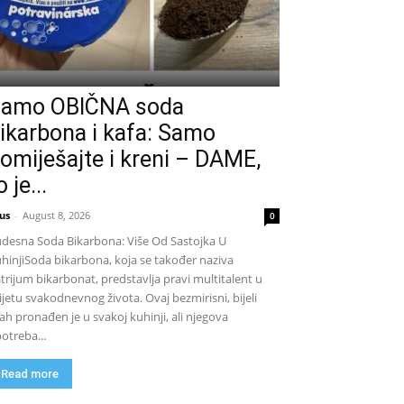
amo OBIČNA soda
ikarbona i kafa: Samo
omiješajte i kreni – DAME,
o je...
us
-
August 8, 2026
0
desna Soda Bikarbona: Više Od Sastojka U
hinjiSoda bikarbona, koja se također naziva
trijum bikarbonat, predstavlja pravi multitalent u
ijetu svakodnevnog života. Ovaj bezmirisni, bijeli
ah pronađen je u svakoj kuhinji, ali njegova
otreba...
Read more