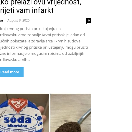
ko prelazi ovu vrijednost,
rijeti vam infarkt
us
-
August 8, 2026
0
icaj krvnog pritiska pri ustajanju na
rdiovaskularno zdravlje Krvni pritisak je jedan od
jučnih pokazatelja zdravlja srca i krvnih sudova.
ijednosti krvnog pritiska pri ustajanju mogu pružiti
žne informacije o mogućim rizicima od ozbiljnijih
rdiovaskularnih...
Read more