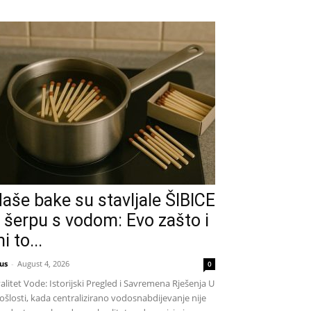
aše bake su stavljale ŠIBICE
 šerpu s vodom: Evo zašto i
i to...
us
-
August 4, 2026
0
alitet Vode: Istorijski Pregled i Savremena Rješenja U
ošlosti, kada centralizirano vodosnabdijevanje nije