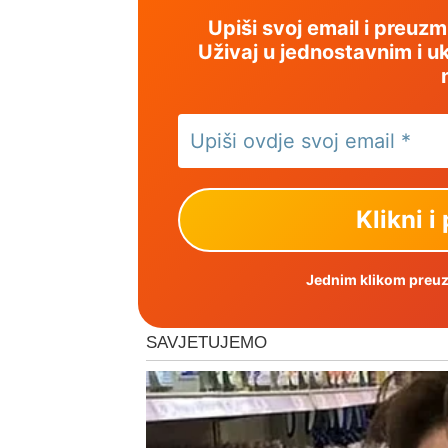
Upiši svoj email i preuz
Uživaj u jednostavnim i uk
Jednim klikom preuzm