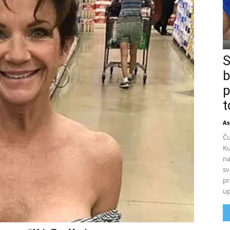
S
b
p
t
As
Ču
Ku
na
sv
pr
up