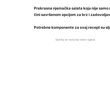
Prekrasna njemačka salata koja nije samo n
čini savršenom opcijom za brz i zadovoljav
Potrebne komponente za ovaj recept su sl
Sadržaj se nastavlja nakon oglasa