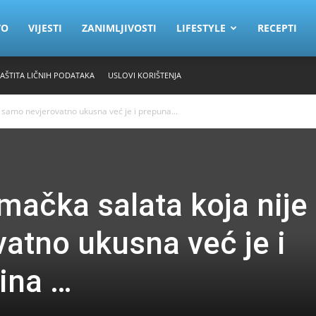
VO
VIJESTI
ZANIMLJIVOSTI
LIFESTYLE
RECEPTI
ZAŠTITA LIČNIH PODATAKA
USLOVI KORIŠTENJA
 samo nevjerovatno ukusna već je i prepuna...
mačka salata koja nije
atno ukusna već je i
ina …