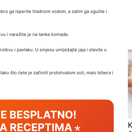
dobro ga isperite hladnom vodom, a zatim ga ogulite i
vu i narežite je na tanke komade.
rotkvu i pavlaku. U smjesu umiješajte jaja i stavite u
tako što ćete je začiniti prstohvatom soli, malo bibera i
E BESPLATNO!
SA RECEPTIMA ⋆
K