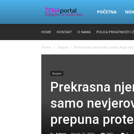
Zena
POČETNA
NO
HOME
KONTAKT
O NAMA
POLICA PRIVATNOSTI I 
Portal
Home
Savjeti
Prekrasna njemačka salata koja nije
Savjeti
Prekrasna nje
samo nevjerov
prepuna prote
By
Admin
-
March 22, 2024
7401
0