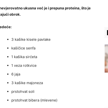
evjerovatno ukusna već je i prepuna proteina, što je
ajući obrok.
jedeće:
3 kašike kisele pavlake
kašičice senfa
1 kašika sirćeta
1 veza rotkvice
6 jaja
3 kašike majoneza
prstohvat soli
prstohvat bibera (mlevene)