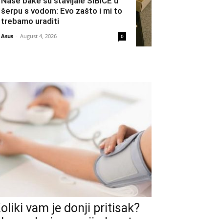
Naše bake su stavljale ŠIBICE u
šerpu s vodom: Evo zašto i mi to
trebamo uraditi
Asus
-
August 4, 2026
0
oliki vam je donji pritisak?