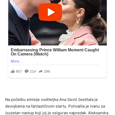
Na početku emisije voditeljka Ana Sević čestitala je
devojkama na fantastičnom startu. Pohvalila je Ivanu za
izuzetan nastup koji joj je osigurao napredak. Aleksandra