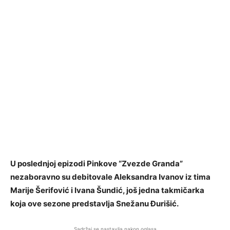
U poslednjoj epizodi Pinkove “Zvezde Granda”
nezaboravno su debitovale Aleksandra Ivanov iz tima
Marije Šerifović i Ivana Šundić, još jedna takmičarka
koja ove sezone predstavlja Snežanu Đurišić.
Sadržaj se nastavlja nakon oglasa