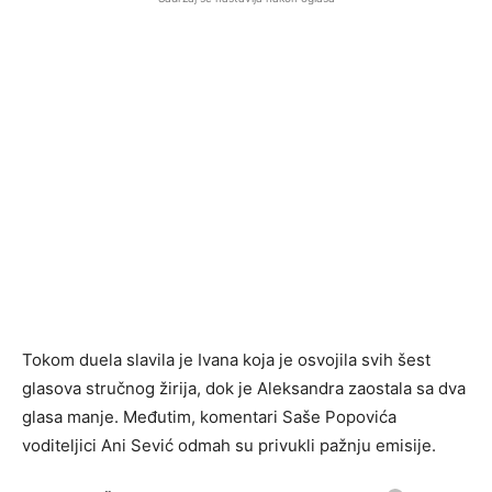
Tokom duela slavila je Ivana koja je osvojila svih šest
glasova stručnog žirija, dok je Aleksandra zaostala sa dva
glasa manje. Međutim, komentari Saše Popovića
voditeljici Ani Sević odmah su privukli pažnju emisije.