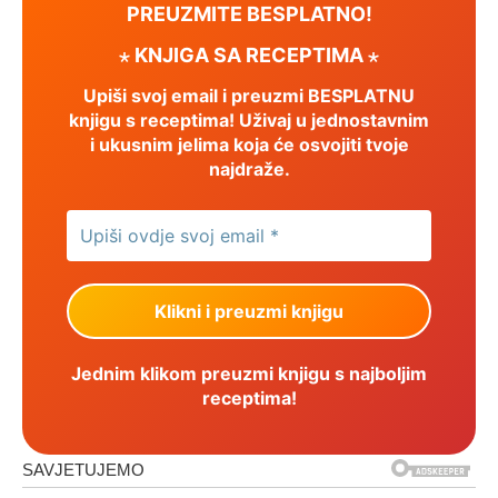
PREUZMITE BESPLATNO!
⋆ KNJIGA SA RECEPTIMA ⋆
Upiši svoj email i preuzmi BESPLATNU
knjigu s receptima! Uživaj u jednostavnim
i ukusnim jelima koja će osvojiti tvoje
najdraže.
Jednim klikom preuzmi knjigu s najboljim
receptima!