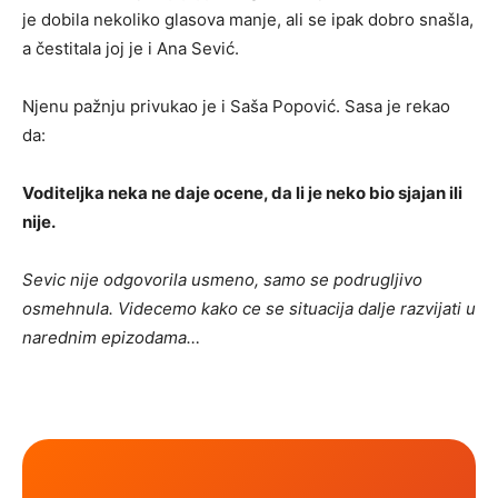
je dobila nekoliko glasova manje, ali se ipak dobro snašla,
a čestitala joj je i Ana Sević.
Njenu pažnju privukao je i Saša Popović. Sasa je rekao
da:
Voditeljka neka ne daje ocene, da li je neko bio sjajan ili
nije.
Sevic nije odgovorila usmeno, samo se podrugljivo
osmehnula. Videcemo kako ce se situacija dalje razvijati u
narednim epizodama…