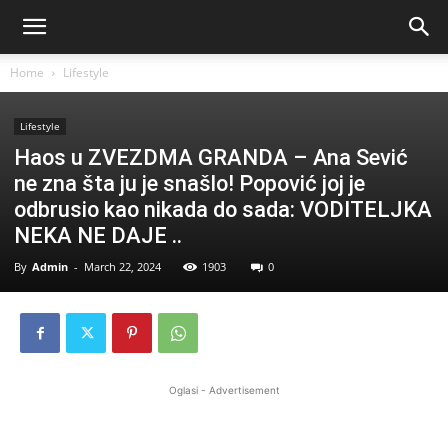
Home
Lifestyle
Lifestyle
Haos u ZVEZDMA GRANDA – Ana Sević
ne zna šta ju je snašlo! Popović joj je
odbrusio kao nikada do sada: VODITELJKA
NEKA NE DAJE ..
By
Admin
-
March 22, 2024
1903
0
Oglasi - Advertisement