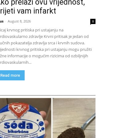
ko prelazi ovu vrijednost,
rijeti vam infarkt
us
-
August 8, 2026
0
icaj krvnog pritiska pri ustajanju na
rdiovaskularno zdravlje Krvni pritisak je jedan od
jučnih pokazatelja zdravlja srca i krvnih sudova.
ijednosti krvnog pritiska pri ustajanju mogu pružiti
žne informacije o mogućim rizicima od ozbiljnijih
rdiovaskularnih...
Read more