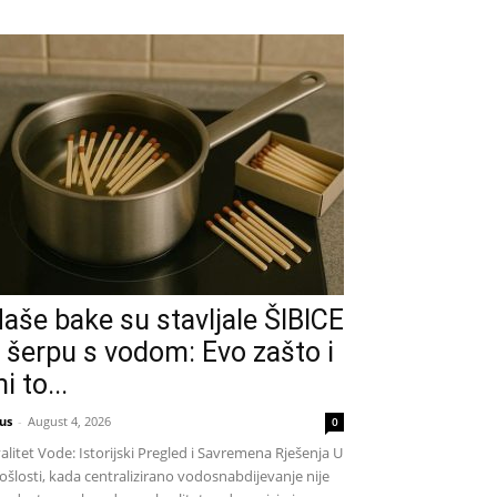
aše bake su stavljale ŠIBICE
 šerpu s vodom: Evo zašto i
i to...
us
-
August 4, 2026
0
alitet Vode: Istorijski Pregled i Savremena Rješenja U
ošlosti, kada centralizirano vodosnabdijevanje nije