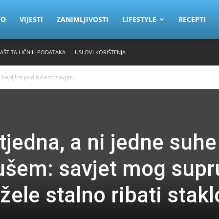
VO
VIJESTI
ZANIMLJIVOSTI
LIFESTYLE
RECEPTI
ZAŠTITA LIČNIH PODATAKA
USLOVI KORIŠTENJA
 kapljice pod tušem: savjet...
tjedna, a ni jedne suhe
tušem: savjet mog sup
žele stalno ribati stakl