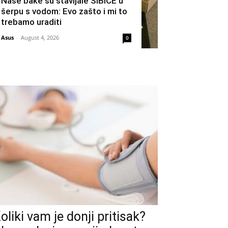
Naše bake su stavljale ŠIBICE u
šerpu s vodom: Evo zašto i mi to
trebamo uraditi
Asus
-
August 4, 2026
0
oliki vam je donji pritisak?