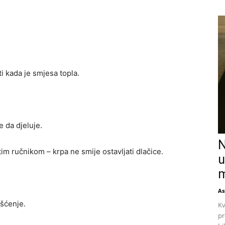
i kada je smjesa topla.
e da djeluje.
N
tim ručnikom – krpa ne smije ostavljati dlačice.
u
m
As
išćenje.
Kv
pr