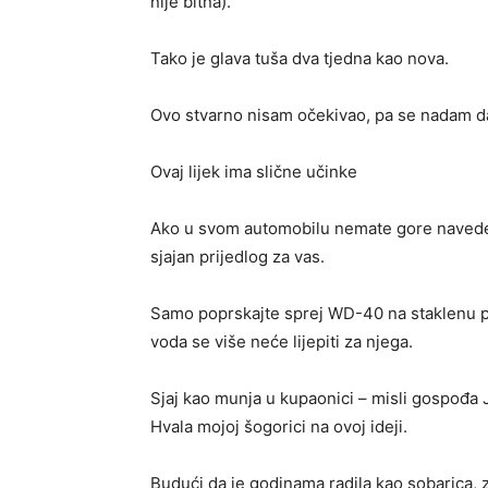
nije bitna).
Tako je glava tuša dva tjedna kao nova.
Ovo stvarno nisam očekivao, pa se nadam 
Ovaj lijek ima slične učinke
Ako u svom automobilu nemate gore navede
sjajan prijedlog za vas.
Samo poprskajte sprej WD-40 na staklenu p
voda se više neće lijepiti za njega.
Sjaj kao munja u kupaonici – misli gospođa 
Hvala mojoj šogorici na ovoj ideji.
Budući da je godinama radila kao sobarica, 