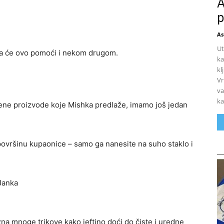
A
p
As
Ut
da će ovo pomoći i nekom drugom.
ka
kl
Vr
va
ka
ne proizvode koje Mishka predlaže, imamo još jedan
ovršinu kupaonice – samo ga nanesite na suho staklo i
Janka
zna mnoge trikove kako jeftino doći do čiste i uredne