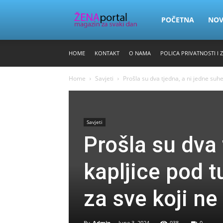
Zena
POČETNA
NO
HOME
KONTAKT
O NAMA
POLICA PRIVATNOSTI I 
Portal
Home
Savjeti
Prošla su dva tjedna, a ni jedne suhe
Savjeti
Prošla su dva 
kapljice pod 
za sve koji ne 
By
Admin
-
June 3, 2024
938
0