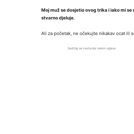
Moj muž se dosjetio ovog trika i iako mi se
stvarno djeluje.
Ali za početak, ne očekujte nikakav ocat ili 
Sadržaj se nastavlja nakon oglasa