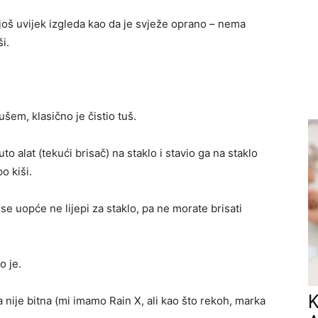
još uvijek izgleda kao da je svježe oprano – nema
i.
šem, klasično je čistio tuš.
o alat (tekući brisač) na staklo i stavio ga na staklo
o kiši.
 se uopće ne lijepi za staklo, pa ne morate brisati
o je.
K
 nije bitna (mi imamo Rain X, ali kao što rekoh, marka