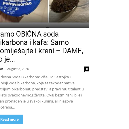
amo OBIČNA soda
ikarbona i kafa: Samo
omiješajte i kreni – DAME,
o je...
us
-
August 8, 2026
0
desna Soda Bikarbona: Više Od Sastojka U
hinjiSoda bikarbona, koja se također naziva
trijum bikarbonat, predstavlja pravi multitalent u
ijetu svakodnevnog života. Ovaj bezmirisni, bijeli
ah pronađen je u svakoj kuhinji, ali njegova
otreba...
Read more