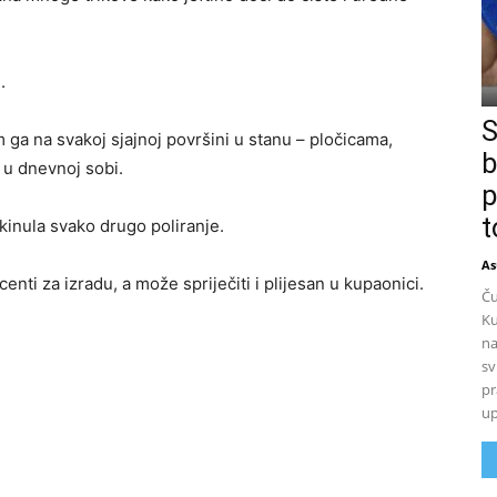
.
S
m ga na svakoj sjajnoj površini u stanu – pločicama,
b
 u dnevnoj sobi.
p
t
kinula svako drugo poliranje.
As
ti za izradu, a može spriječiti i plijesan u kupaonici.
Ču
Ku
na
sv
pr
up