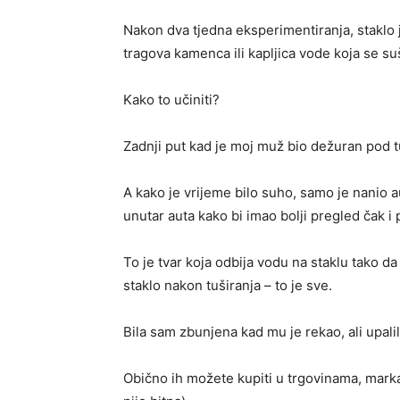
Nakon dva tjedna eksperimentiranja, staklo 
tragova kamenca ili kapljica vode koja se suš
Kako to učiniti?
Zadnji put kad je moj muž bio dežuran pod tu
A kako je vrijeme bilo suho, samo je nanio aut
unutar auta kako bi imao bolji pregled čak i p
To je tvar koja odbija vodu na staklu tako da
staklo nakon tuširanja – to je sve.
Bila sam zbunjena kad mu je rekao, ali upalil
Obično ih možete kupiti u trgovinama, marka