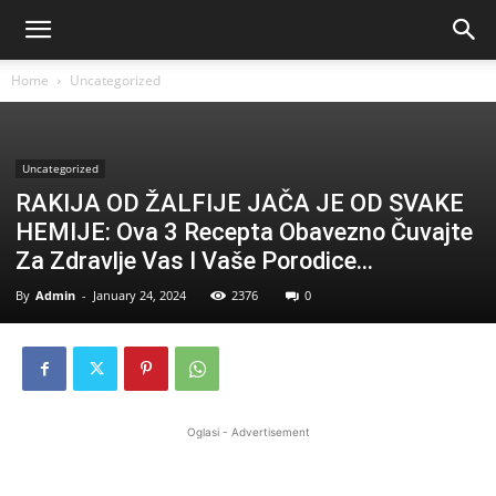
Home
Uncategorized
Uncategorized
RAKIJA OD ŽALFIJE JAČA JE OD SVAKE
HEMIJE: Ova 3 Recepta Obavezno Čuvajte
Za Zdravlje Vas I Vaše Porodice…
By
Admin
-
January 24, 2024
2376
0
Oglasi - Advertisement