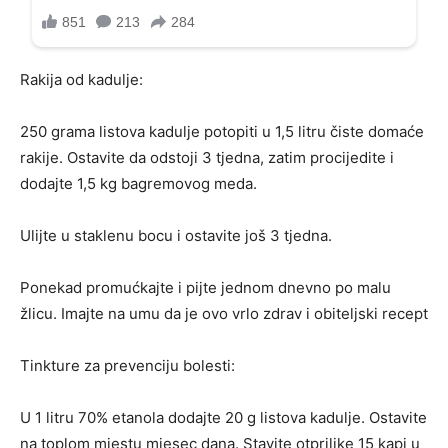
Rakija od kadulje:
250 grama listova kadulje potopiti u 1,5 litru čiste domaće
rakije. Ostavite da odstoji 3 tjedna, zatim procijedite i
dodajte 1,5 kg bagremovog meda.
Ulijte u staklenu bocu i ostavite još 3 tjedna.
Ponekad promućkajte i pijte jednom dnevno po malu
žlicu. Imajte na umu da je ovo vrlo zdrav i obiteljski recept
Tinkture za prevenciju bolesti:
U 1 litru 70% etanola dodajte 20 g listova kadulje. Ostavite
na toplom mjestu mjesec dana. Stavite otprilike 15 kapi u