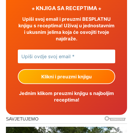
⋆ KNJIGA SA RECEPTIMA ⋆
Upiši svoj email i preuzmi BESPLATNU
knjigu s receptima! Uživaj u jednostavnim
i ukusnim jelima koja će osvojiti tvoje
najdraže.
Jednim klikom preuzmi knjigu s najboljim
receptima!