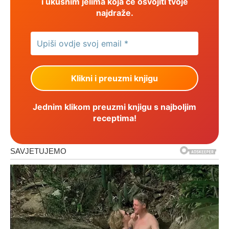
i ukusnim jelima koja će osvojiti tvoje
najdraže.
Jednim klikom preuzmi knjigu s najboljim
receptima!