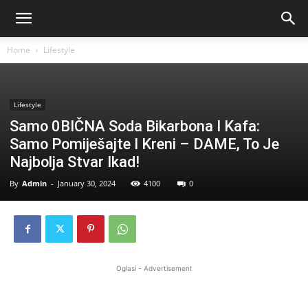
Home
Lifestyle
Lifestyle
Samo 0BIČNA Soda Bikarbona I Kafa:
Samo Pomiješajte I Kreni – DAME, To Je
Najbolja Stvar Ikad!
By
Admin
-
January 30, 2024
4100
0
Oglasi - Advertisement