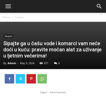
Home
Savjeti
Savjeti
Sipajte ga u čašu vode i komarci vam neće
doći u kuću: pravite moćan alat za uživanje
u ljetnim večerima!
By
Admin
-
May 9, 2024
671
0
Oglasi - Advertisement