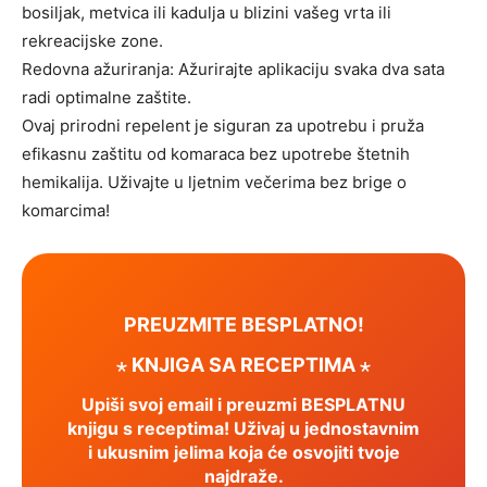
bosiljak, metvica ili kadulja u blizini vašeg vrta ili
rekreacijske zone.
Redovna ažuriranja: Ažurirajte aplikaciju svaka dva sata
radi optimalne zaštite.
Ovaj prirodni repelent je siguran za upotrebu i pruža
efikasnu zaštitu od komaraca bez upotrebe štetnih
hemikalija. Uživajte u ljetnim večerima bez brige o
komarcima!
PREUZMITE BESPLATNO!
⋆ KNJIGA SA RECEPTIMA ⋆
Upiši svoj email i preuzmi BESPLATNU
knjigu s receptima! Uživaj u jednostavnim
i ukusnim jelima koja će osvojiti tvoje
najdraže.