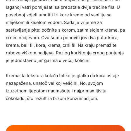
laganoj vatri pomiješati sa preostale dvije trećine fila. U
posebnoj zdjeli umutiti tri kore kreme od vanilije sa
mlijekom ili kiselom vodom. Sada je vrijeme za
sastavljanje pite: počnite s korom, zatim slojem kreme, pa
crnim nadjevom. Ovu šemu ponoviti još dva puta: kora,
krema, beli fil, kora, krema, crni fil. Na kraju premažite
rubove viškom nadjeva. Razlog korištenja crnog punjenja
je jednostavno jer ga ima u većoj količini.
Kremasta tekstura kolača toliko je glatka da kora ostaje
nezapažena, unatoč velikoj veličini. No, svojom
izuzetnom ljepotom nadmašuje i najprimamljiviju
čokoladu, što rezultira brzom konzumacijom.