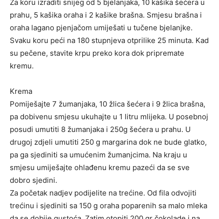
Za koru izraditi snijeg od 5 bjelanjaka, 10 kašika šećera u
prahu, 5 kašika oraha i 2 kašike brašna. Smjesu brašna i
oraha lagano pjenjačom umiješati u tučene bjelanjke.
Svaku koru peći na 180 stupnjeva otprilike 25 minuta. Kad
su pečene, stavite krpu preko kora dok pripremate
kremu.
Krema
Pomiješajte 7 žumanjaka, 10 žlica šećera i 9 žlica brašna,
pa dobivenu smjesu ukuhajte u 1 litru mlijeka. U posebnoj
posudi umutiti 8 žumanjaka i 250g šećera u prahu. U
drugoj zdjeli umutiti 250 g margarina dok ne bude glatko,
pa ga sjediniti sa umućenim žumanjcima. Na kraju u
smjesu umiješajte ohlađenu kremu pazeći da se sve
dobro sjedini.
Za početak nadjev podijelite na trećine. Od fila odvojiti
trećinu i sjediniti sa 150 g oraha poparenih sa malo mleka
da se dobije gustoća. Zatim otopiti 200 gr čokolade i na