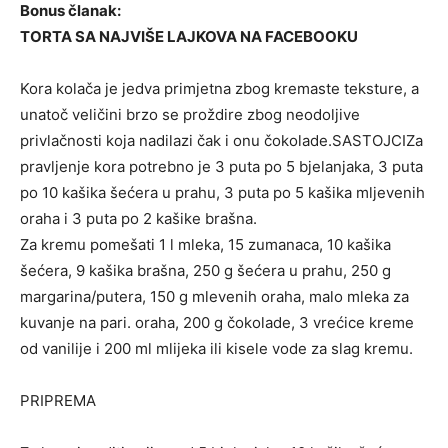
Bonus članak:
TORTA SA NAJVIŠE LAJKOVA NA FACEBOOKU
Kora kolača je jedva primjetna zbog kremaste teksture, a
unatoč veličini brzo se proždire zbog neodoljive
privlačnosti koja nadilazi čak i onu čokolade.
SASTOJCIZa
pravljenje kora potrebno je 3 puta po 5 bjelanjaka, 3 puta
po 10 kašika šećera u prahu, 3 puta po 5 kašika mljevenih
oraha i 3 puta po 2 kašike brašna.
Za kremu pomešati 1 l mleka, 15 zumanaca, 10 kašika
šećera, 9 kašika brašna, 250 g šećera u prahu, 250 g
margarina/putera, 150 g mlevenih oraha, malo mleka za
kuvanje na pari. oraha, 200 g čokolade, 3 vrećice kreme
od vanilije i 200 ml mlijeka ili kisele vode za slag kremu.
PRIPREMA