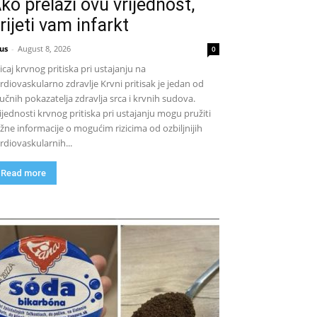
ko prelazi ovu vrijednost,
rijeti vam infarkt
us
-
August 8, 2026
0
icaj krvnog pritiska pri ustajanju na
rdiovaskularno zdravlje Krvni pritisak je jedan od
jučnih pokazatelja zdravlja srca i krvnih sudova.
ijednosti krvnog pritiska pri ustajanju mogu pružiti
žne informacije o mogućim rizicima od ozbiljnijih
rdiovaskularnih...
Read more