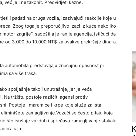
, već je i nezakonit. Predvidjeti kazne.
jeti i padati na druga vozila, izazivajući reakcije koje u
eća. Zbog toga je preporučljivo izaći iz kuće nekoliko
e motor zagrije“, saopštila je ranije agencija, ističući da
ne od 3.000 do 10.000 NT$ za ovakve prekršaje dinara.
la automobila predstavljaju značajnu opasnost pri
ima sa više traka.
ko spoljašnje tako i unutrašnje, jer je veća
 Na tržištu postoje različiti agensi protiv
ni. Postoje i maramice i krpe koje služe za ista
 eliminišete zamagljivanje.Vozači se često pitaju koja
tome što isušuje vazduh i sprečava zamagljivanje stakala
K
saobraćaja.