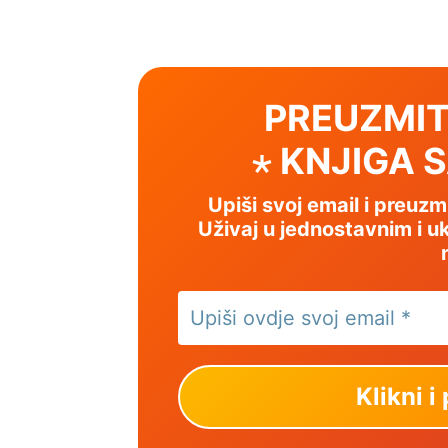
PREUZMIT
⋆ KNJIGA 
Upiši svoj email i preuz
Uživaj u jednostavnim i uk