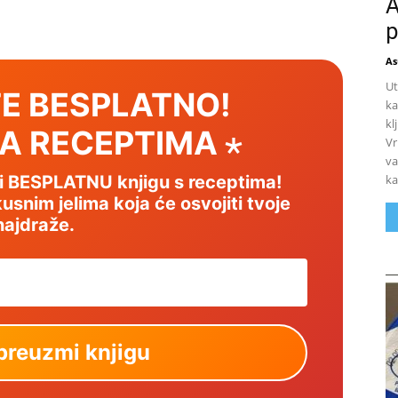
A
p
As
Ut
E BESPLATNO!
ka
kl
SA RECEPTIMA ⋆
Vr
va
ka
mi BESPLATNU knjigu s receptima!
usnim jelima koja će osvojiti tvoje
najdraže.