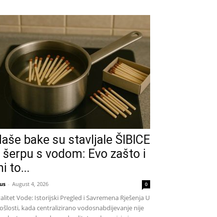
aše bake su stavljale ŠIBICE
 šerpu s vodom: Evo zašto i
i to...
us
-
August 4, 2026
0
alitet Vode: Istorijski Pregled i Savremena Rješenja U
ošlosti, kada centralizirano vodosnabdijevanje nije