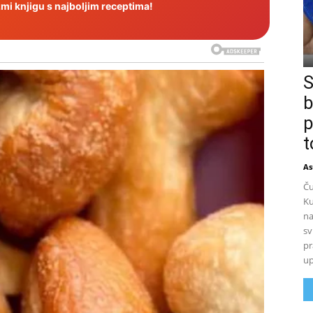
i knjigu s najboljim receptima!
S
b
p
t
As
Ču
Ku
na
sv
pr
up