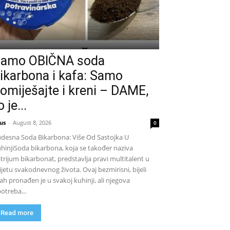
amo OBIČNA soda
ikarbona i kafa: Samo
omiješajte i kreni – DAME,
o je...
us
-
August 8, 2026
0
desna Soda Bikarbona: Više Od Sastojka U
hinjiSoda bikarbona, koja se također naziva
trijum bikarbonat, predstavlja pravi multitalent u
ijetu svakodnevnog života. Ovaj bezmirisni, bijeli
ah pronađen je u svakoj kuhinji, ali njegova
otreba...
Read more