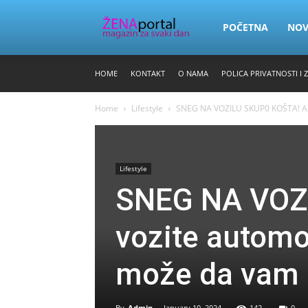
Zena
POČETNA
NO
HOME
KONTAKT
O NAMA
POLICA PRIVATNOSTI I 
Portal
Home
Lifestyle
SNEG NA VOZILU SKUP0 KOŠTA! Ako v
Lifestyle
SNEG NA VOZ
vozite automob
može da vam s
By
Admin
-
January 10, 2024
142
0