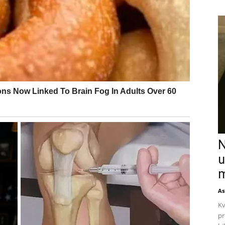
N
u
m
As
Kv
pr