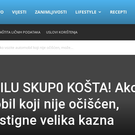
VO
VIJESTI
ZANIMLJIVOSTI
LIFESTYLE
RECEPTI
ZAŠTITA LIČNIH PODATAKA
USLOVI KORIŠTENJA
ozite automobil koji nije očišćen, može...
ILU SKUP0 KOŠTA! Ak
il koji nije očišćen,
tigne velika kazna