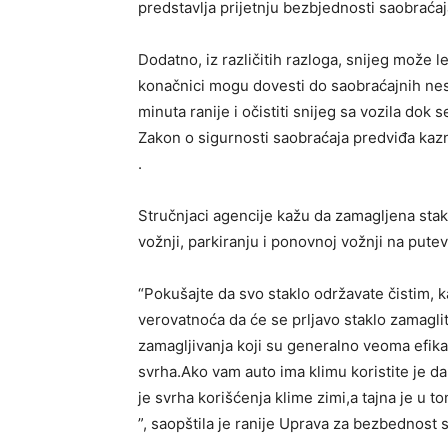
predstavlja prijetnju bezbjednosti saobraćaja
Dodatno, iz različitih razloga, snijeg može let
konačnici mogu dovesti do saobraćajnih nesr
minuta ranije i očistiti snijeg sa vozila dok s
Zakon o sigurnosti saobraćaja predviđa kaz
.
Stručnjaci agencije kažu da zamagljena stak
vožnji, parkiranju i ponovnoj vožnji na putev
“Pokušajte da svo staklo održavate čistim, ka
verovatnoća da će se prljavo staklo zamagliti.
zamagljivanja koji su generalno veoma efikas
svrha.Ako vam auto ima klimu koristite je da
je svrha korišćenja klime zimi,a tajna je u 
”, saopštila je ranije Uprava za bezbednost 