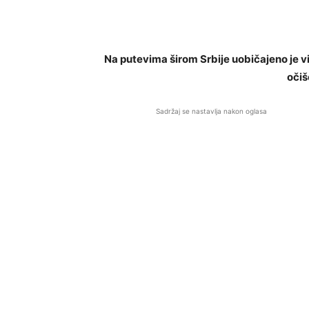
Na putevima širom Srbije uobičajeno je vi
očiš
Sadržaj se nastavlja nakon oglasa