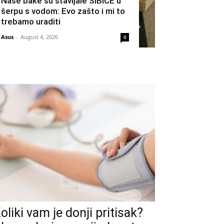
Naše bake su stavljale ŠIBICE u
šerpu s vodom: Evo zašto i mi to
trebamo uraditi
Asus
-
August 4, 2026
0
oliki vam je donji pritisak?