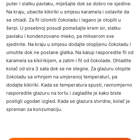
puter i slatku pavlaku, miješajte dok se dobro ne sjedine.
Na kraju, ubacite kikiriki u smjesu karamela i ostavite da
se ohladi. Za fil izlomiti čokoladu i lagano je otopiti u
šerpi. U posebnoj posudi pomešajte krem ​​sir, slatku
pavlaku i kondenzovano mleko, pa mikserom sve
sjedinite. Na kraju u smjesu dodajte otopljenu čokoladu i
umutite dok ne postane glatka. Na kalup rasporedite fil od
karamela sa kikirikijem, a zatim i fil od čokolade. Ohladite
kolač od sira 3 sata dok se ne stegne. Za glazuru otopite
čokoladu sa vrhnjem na umjerenoj temperaturi, pa
dodajte kikiriki. Kada se temperatura spusti, ravnomjerno
rasporedite glazuru na tortu i zagladite je kako biste
postigli ugodan izgled. Kada se glazura stvrdne, kolač je
spreman za konzumaciju.