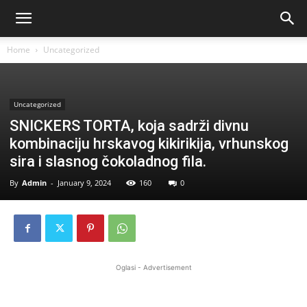
Home
Uncategorized
Uncategorized
SNICKERS TORTA, koja sadrži divnu
kombinaciju hrskavog kikirikija, vrhunskog
sira i slasnog čokoladnog fila.
By
Admin
-
January 9, 2024
160
0
Oglasi - Advertisement