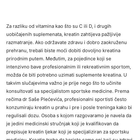
Za razliku od vitamina kao što su C ili D, i drugih
uobičajenih suplemenata, kreatin zahtijeva pažljivije
razmatranje. Ako održavate zdravu i dobro zaokruženu
prehranu, trebali biste moći dobiti dovoljno kreatina
prirodnim putem. Međutim, za pojedince koji se
intenzivno bave profesionalnim ili rekreativnim sportom,
možda će biti potrebno uzimati suplemente kreatina. U
takvim slučajevima važno je prije nego što to učinite
konsultovati sa specijalistom sportske medicine. Prema
rečima dr Saše Plećevića, profesionalni sportisti često
konzumiraju kreatin u prahu i pre i posle treninga kako bi
regulisali dozu. Osoba s kojom razgovaramo je navela da
je jedini medicinski stručnjak koji je kvalifikovan da
prepisuje kreatin ljekar koji je specijaliziran za sportsku
medicinu. Kreatin treba da koriste samo oni koji su zdravi