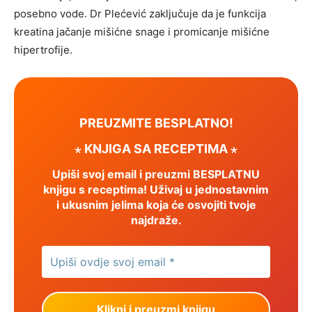
posebno vode. Dr Plećević zaključuje da je funkcija
kreatina jačanje mišićne snage i promicanje mišićne
hipertrofije.
PREUZMITE BESPLATNO!
⋆ KNJIGA SA RECEPTIMA ⋆
Upiši svoj email i preuzmi BESPLATNU
knjigu s receptima! Uživaj u jednostavnim
i ukusnim jelima koja će osvojiti tvoje
najdraže.