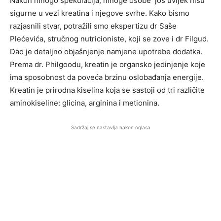
Nakon mnogo spekulacija, mnoge osobe još uvijek nisu
sigurne u vezi kreatina i njegove svrhe. Kako bismo
razjasnili stvar, potražili smo ekspertizu dr Saše
Plećevića, stručnog nutricioniste, koji se zove i dr Filgud.
Dao je detaljno objašnjenje namjene upotrebe dodatka.
Prema dr. Philgoodu, kreatin je organsko jedinjenje koje
ima sposobnost da poveća brzinu oslobađanja energije.
Kreatin je prirodna kiselina koja se sastoji od tri različite
aminokiseline: glicina, arginina i metionina.
Sadržaj se nastavlja nakon oglasa