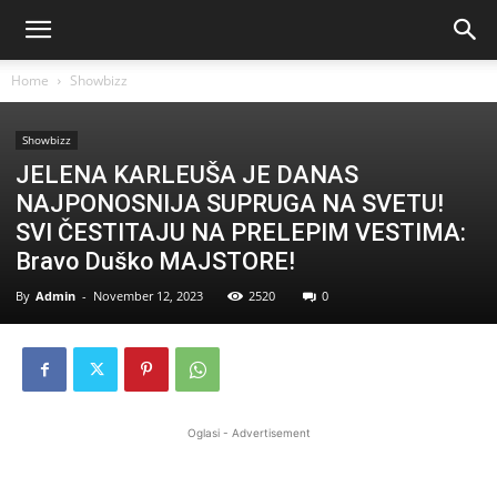
Home
Showbizz
Showbizz
JELENA KARLEUŠA JE DANAS
NAJPONOSNIJA SUPRUGA NA SVETU!
SVI ČESTITAJU NA PRELEPIM VESTIMA:
Bravo Duško MAJSTORE!
By
Admin
-
November 12, 2023
2520
0
Oglasi - Advertisement