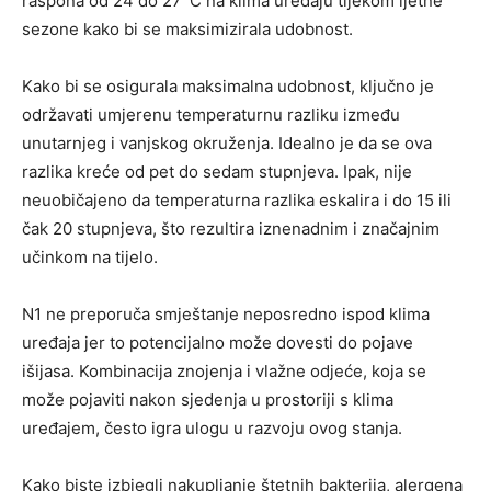
raspona od 24 do 27°C na klima uređaju tijekom ljetne
sezone kako bi se maksimizirala udobnost.
Kako bi se osigurala maksimalna udobnost, ključno je
održavati umjerenu temperaturnu razliku između
unutarnjeg i vanjskog okruženja. Idealno je da se ova
razlika kreće od pet do sedam stupnjeva. Ipak, nije
neuobičajeno da temperaturna razlika eskalira i do 15 ili
čak 20 stupnjeva, što rezultira iznenadnim i značajnim
učinkom na tijelo.
N1 ne preporuča smještanje neposredno ispod klima
uređaja jer to potencijalno može dovesti do pojave
išijasa. Kombinacija znojenja i vlažne odjeće, koja se
može pojaviti nakon sjedenja u prostoriji s klima
uređajem, često igra ulogu u razvoju ovog stanja.
Kako biste izbjegli nakupljanje štetnih bakterija, alergena