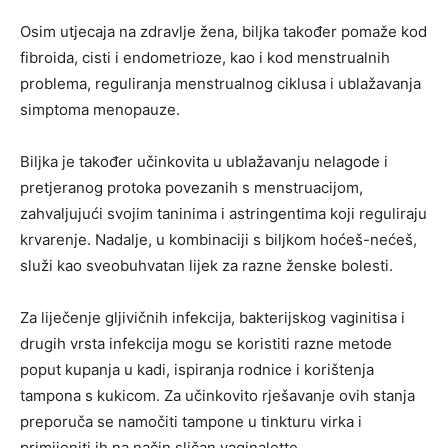
Osim utjecaja na zdravlje žena, biljka također pomaže kod
fibroida, cisti i endometrioze, kao i kod menstrualnih
problema, reguliranja menstrualnog ciklusa i ublažavanja
simptoma menopauze.
Biljka je također učinkovita u ublažavanju nelagode i
pretjeranog protoka povezanih s menstruacijom,
zahvaljujući svojim taninima i astringentima koji reguliraju
krvarenje. Nadalje, u kombinaciji s biljkom hoćeš-nećeš,
služi kao sveobuhvatan lijek za razne ženske bolesti.
Za liječenje gljivičnih infekcija, bakterijskog vaginitisa i
drugih vrsta infekcija mogu se koristiti razne metode
poput kupanja u kadi, ispiranja rodnice i korištenja
tampona s kukicom. Za učinkovito rješavanje ovih stanja
preporuča se namočiti tampone u tinkturu virka i
primijeniti ih na način sličan vaginalette.