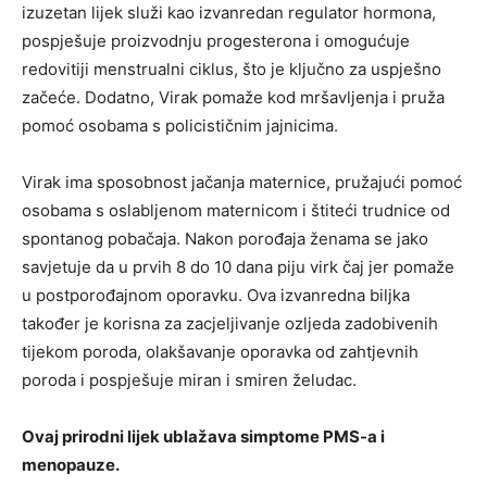
izuzetan lijek služi kao izvanredan regulator hormona,
pospješuje proizvodnju progesterona i omogućuje
redovitiji menstrualni ciklus, što je ključno za uspješno
začeće. Dodatno, Virak pomaže kod mršavljenja i pruža
pomoć osobama s policističnim jajnicima.
Virak ima sposobnost jačanja maternice, pružajući pomoć
osobama s oslabljenom maternicom i štiteći trudnice od
spontanog pobačaja. Nakon porođaja ženama se jako
savjetuje da u prvih 8 do 10 dana piju virk čaj jer pomaže
u postporođajnom oporavku. Ova izvanredna biljka
također je korisna za zacjeljivanje ozljeda zadobivenih
tijekom poroda, olakšavanje oporavka od zahtjevnih
poroda i pospješuje miran i smiren želudac.
Ovaj prirodni lijek ublažava simptome PMS-a i
menopauze.