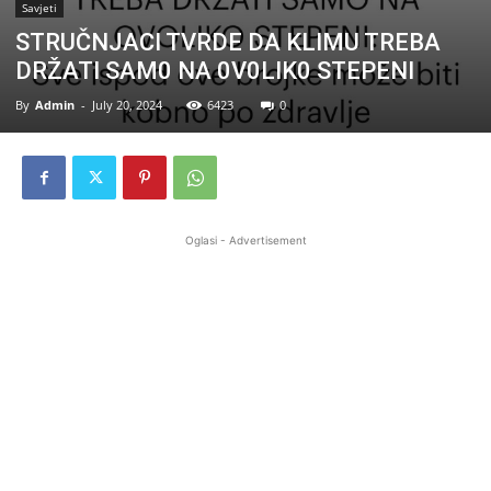
Savjeti
STRUČNJACI TVRDE DA KLIMU TREBA
DRŽATI SAM0 NA 0V0LIK0 STEPENI
By
Admin
-
July 20, 2024
6423
0
Oglasi - Advertisement