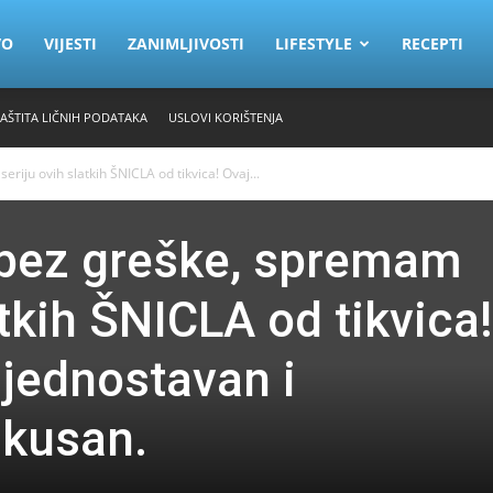
VO
VIJESTI
ZANIMLJIVOSTI
LIFESTYLE
RECEPTI
ZAŠTITA LIČNIH PODATAKA
USLOVI KORIŠTENJA
riju ovih slatkih ŠNICLA od tikvica! Ovaj...
 bez greške, spremam
atkih ŠNICLA od tikvica!
 jednostavan i
ukusan.