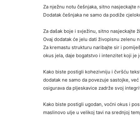
Za nježnu notu češnjaka, sitno nasjeckajte r
Dodatak češnjaka ne samo da podiže cjelokupn
Za dašak boje i svježinu, sitno nasjeckajte ž
Ovaj dodatak će jelu dati živopisnu zelenu ni
Za kremastu strukturu naribajte sir i pomije
okus jela, daje bogatstvo i intenzitet koji je
Kako biste postigli kohezivniju i čvršću teks
dodatak ne samo da povezuje sastojke, već t
osigurava da pljeskavice zadrže svoj integri
Kako biste postigli ugodan, voćni okus i pos
maslinovo ulje u velikoj tavi na srednjoj tem