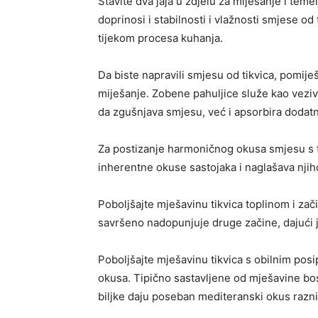
Stavite dva jaja u zdjelu za miješanje i teme
doprinosi i stabilnosti i vlažnosti smjese od
tijekom procesa kuhanja.
Da biste napravili smjesu od tikvica, pomiješ
miješanje. Zobene pahuljice služe kao vezi
da zgušnjava smjesu, već i apsorbira dodatn
Za postizanje harmoničnog okusa smjesu s ti
inherentne okuse sastojaka i naglašava njih
Poboljšajte mješavinu tikvica toplinom i za
savršeno nadopunjuje druge začine, dajući j
Poboljšajte mješavinu tikvica s obilnim posip
okusa. Tipično sastavljene od mješavine bosi
biljke daju poseban mediteranski okus razn