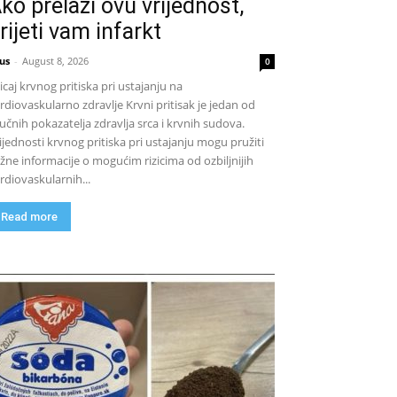
ko prelazi ovu vrijednost,
rijeti vam infarkt
us
-
August 8, 2026
0
icaj krvnog pritiska pri ustajanju na
rdiovaskularno zdravlje Krvni pritisak je jedan od
jučnih pokazatelja zdravlja srca i krvnih sudova.
ijednosti krvnog pritiska pri ustajanju mogu pružiti
žne informacije o mogućim rizicima od ozbiljnijih
rdiovaskularnih...
Read more