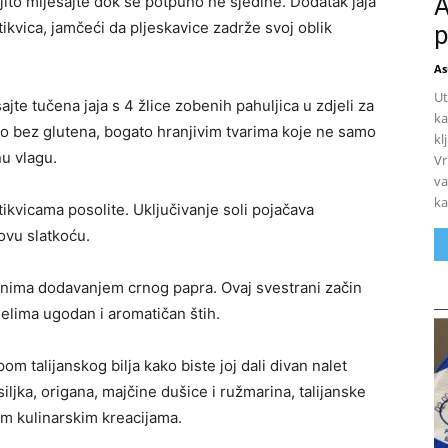
A
ljito miješajte dok se potpuno ne sjedine. Dodatak jaja
 tikvica, jamčeći da pljeskavice zadrže svoj oblik
p
As
Ut
ajte tučena jaja s 4 žlice zobenih pahuljica u zdjeli za
ka
vo bez glutena, bogato hranjivim tvarima koje ne samo
kl
u vlagu.
Vr
va
ka
kvicama posolite. Uključivanje soli pojačava
ovu slatkoću.
činima dodavanjem crnog papra. Ovaj svestrani začin
elima ugodan i aromatičan štih.
om talijanskog bilja kako biste joj dali divan nalet
ljka, origana, majčine dušice i ružmarina, talijanske
im kulinarskim kreacijama.