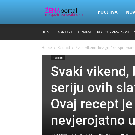
Zena
POČETNA
NO
HOME
KONTAKT
O NAMA
POLICA PRIVATNOSTI I 
Portal
Home
Recepti
Svaki vikend, bez greške, spremam se
Recepti
Svaki vikend,
seriju ovih sl
Ovaj recept je
nevjerojatno 
By
Admin
-
May 26, 2024
18255
0