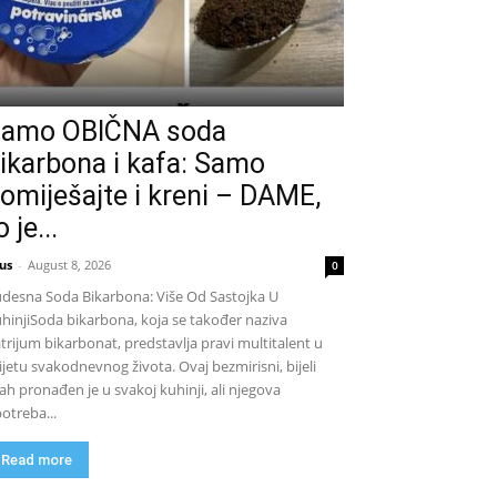
amo OBIČNA soda
ikarbona i kafa: Samo
omiješajte i kreni – DAME,
o je...
us
-
August 8, 2026
0
desna Soda Bikarbona: Više Od Sastojka U
hinjiSoda bikarbona, koja se također naziva
trijum bikarbonat, predstavlja pravi multitalent u
ijetu svakodnevnog života. Ovaj bezmirisni, bijeli
ah pronađen je u svakoj kuhinji, ali njegova
otreba...
Read more