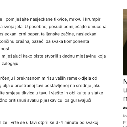
e i pomiješajte nasjeckane tikvice, mrkvu i krumpir
u za svoja jela. U posebnoj posudi pomiješajte umućena
sjeckani crni papar, talijanske začine, nasjeckani
u količinu brašna, pazeći da svaka komponenta
dnost.
h miješajući kako biste stvorili skladnu mješavinu koja
 zalogaju.
vrčenju i prekrasnom mirisu vaših remek-djela od
N
 ulja u prostranoj tavi postavljenoj na srednje jaku
u
 smjesu tikvica u tavu i vješto ih oblikujte u slatke
m
ežno pritisnuli svaku pljeskavicu, osiguravajući
As
Kv
pr
lize i vrte se u tavi otprilike 3-4 minute po svakoj