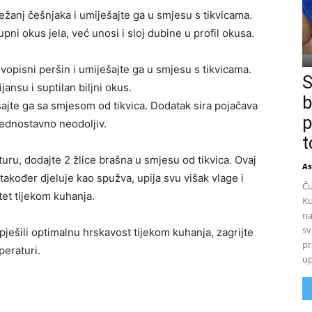
ežanj češnjaka i umiješajte ga u smjesu s tikvicama.
i okus jela, već unosi i sloj dubine u profil okusa.
ivopisni peršin i umiješajte ga u smjesu s tikvicama.
S
jansu i suptilan biljni okus.
b
šajte ga sa smjesom od tikvica. Dodatak sira pojačava
p
 jednostavno neodoljiv.
t
turu, dodajte 2 žlice brašna u smjesu od tikvica. Ovaj
As
akođer djeluje kao spužva, upija svu višak vlage i
Ču
tet tijekom kuhanja.
Ku
na
sv
pješili optimalnu hrskavost tijekom kuhanja, zagrijte
pr
peraturi.
up