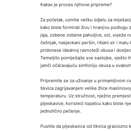
Kakav je proces njihove pripreme?
Za početak, uzmite veliku zdjelu za miješanj
kako biste formirali živu i hranjivu podlog
jaja, zobene zobene pahuljice, sol, svježe na
češnjak, nasjeckani peršin, ribani sir i mal
pridonese idealnoj ravnoteži okusa i doslje
Temeljito pomiješajte sve sastojke, vješto i
jamči očaravajuću simfoniju okusa u svakom
Pripremite se za uživanje u primamljivom c
tikvica zagrijavanjem velike žlice maslinovog
temperaturu. Uz stručnost, nježno premjestite
pljeskavice, koristeći lopaticu kako biste nj
jednolično pečenje.
Pustite da pljeskavice od tikvica graciozno k