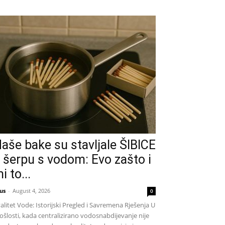
aše bake su stavljale ŠIBICE
 šerpu s vodom: Evo zašto i
i to...
us
-
August 4, 2026
0
alitet Vode: Istorijski Pregled i Savremena Rješenja U
ošlosti, kada centralizirano vodosnabdijevanje nije