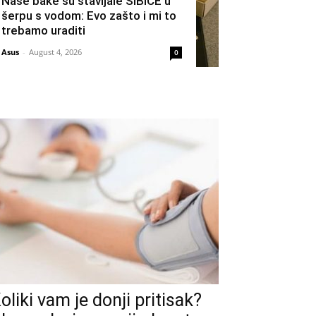
Naše bake su stavljale ŠIBICE u
šerpu s vodom: Evo zašto i mi to
trebamo uraditi
Asus
-
August 4, 2026
0
oliki vam je donji pritisak?