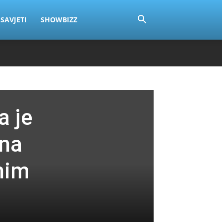
SAVJETI
SHOWBIZZ
a je
 na
snim