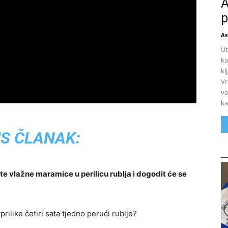
A
p
As
Ut
ka
kl
Vr
va
ka
S ČLANAK:
ite vlažne maramice u perilicu rublja i dogodit će se
rilike četiri sata tjedno perući rublje?