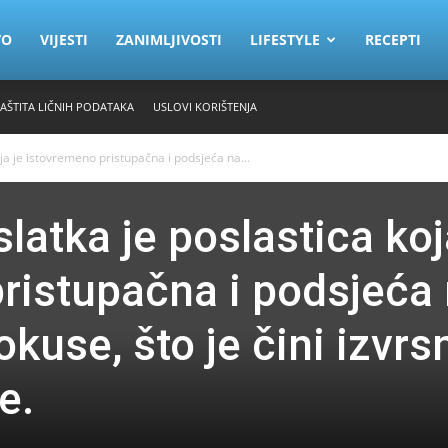
VO
VIJESTI
ZANIMLJIVOSTI
LIFESTYLE
RECEPTI
ZAŠTITA LIČNIH PODATAKA
USLOVI KORIŠTENJA
oja je istovremeno pristupačna i podsjeća na...
slatka je poslastica koj
ristupačna i podsjeća
okuse, što je čini izvr
e.