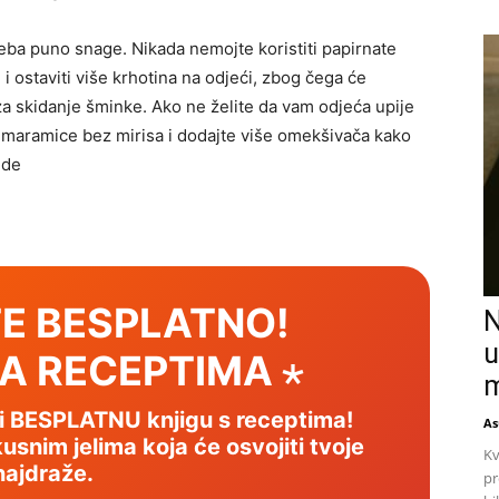
reba puno snage. Nikada nemojte koristiti papirnate
i ostaviti više krhotina na odjeći, zbog čega će
a skidanje šminke. Ako ne želite da vam odjeća upije
li maramice bez mirisa i dodajte više omekšivača kako
ide
E BESPLATNO!
N
u
SA RECEPTIMA ⋆
m
mi BESPLATNU knjigu s receptima!
As
usnim jelima koja će osvojiti tvoje
Kv
najdraže.
pr