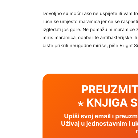
Dovoljno su moćni ako ne uspijete ili vam t
ručnike umjesto maramica jer će se raspasti 
izgledati još gore. Ne pomažu ni maramice z
miris maramica, odaberite antibakterijske i
biste prikrili neugodne mirise, piše Bright S
PREUZMIT
⋆ KNJIGA 
Upiši svoj email i preuz
Uživaj u jednostavnim i uk