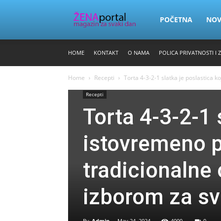
Zena
POČETNA
NO
HOME
KONTAKT
O NAMA
POLICA PRIVATNOSTI I 
Portal
Home
Recepti
Torta 4-3-2-1 slatka je poslastica k
Recepti
Torta 4-3-2-1 
istovremeno p
tradicionalne 
izborom za sv
By
Admin
-
May 24, 2024
4000
0