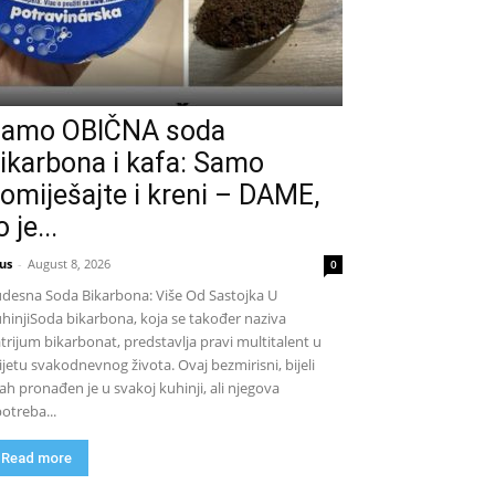
amo OBIČNA soda
ikarbona i kafa: Samo
omiješajte i kreni – DAME,
o je...
us
-
August 8, 2026
0
desna Soda Bikarbona: Više Od Sastojka U
hinjiSoda bikarbona, koja se također naziva
trijum bikarbonat, predstavlja pravi multitalent u
ijetu svakodnevnog života. Ovaj bezmirisni, bijeli
ah pronađen je u svakoj kuhinji, ali njegova
otreba...
Read more