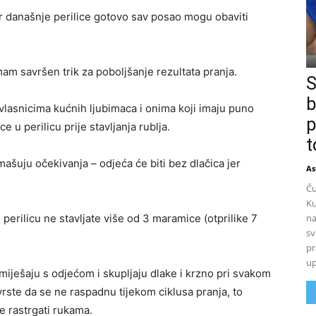
er današnje perilice gotovo sav posao mogu obaviti
m savršen trik za poboljšanje rezultata pranja.
S
b
 vlasnicima kućnih ljubimaca i onima koji imaju puno
p
 u perilicu prije stavljanja rublja.
t
dmašuju očekivanja – odjeća će biti bez dlačica jer
As
Ču
Ku
u perilicu ne stavljate više od 3 maramice (otprilike 7
na
sv
pr
up
iješaju s odjećom i skupljaju dlake i krzno pri svakom
rste da se ne raspadnu tijekom ciklusa pranja, to
e rastrgati rukama.