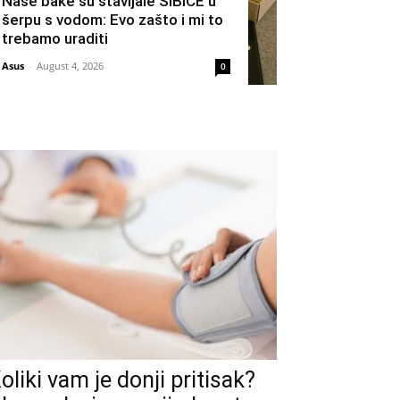
Naše bake su stavljale ŠIBICE u
šerpu s vodom: Evo zašto i mi to
trebamo uraditi
Asus
-
August 4, 2026
0
oliki vam je donji pritisak?