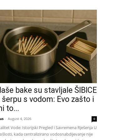
aše bake su stavljale ŠIBICE
 šerpu s vodom: Evo zašto i
i to...
us
-
August 4, 2026
0
alitet Vode: Istorijski Pregled i Savremena Rješenja U
ošlosti, kada centralizirano vodosnabdijevanje nije