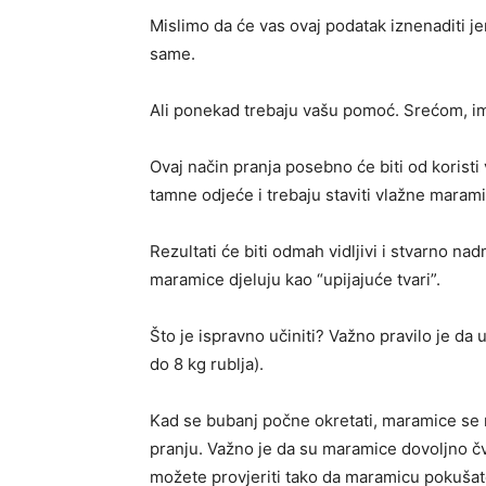
Mislimo da će vas ovaj podatak iznenaditi j
same.
Ali ponekad trebaju vašu pomoć. Srećom, ima
Ovaj način pranja posebno će biti od koristi
tamne odjeće i trebaju staviti vlažne maramice
Rezultati će biti odmah vidljivi i stvarno na
maramice djeluju kao “upijajuće tvari”.
Što je ispravno učiniti? Važno pravilo je da 
do 8 kg rublja).
Kad se bubanj počne okretati, maramice se m
pranju. Važno je da su maramice dovoljno čv
možete provjeriti tako da maramicu pokušat