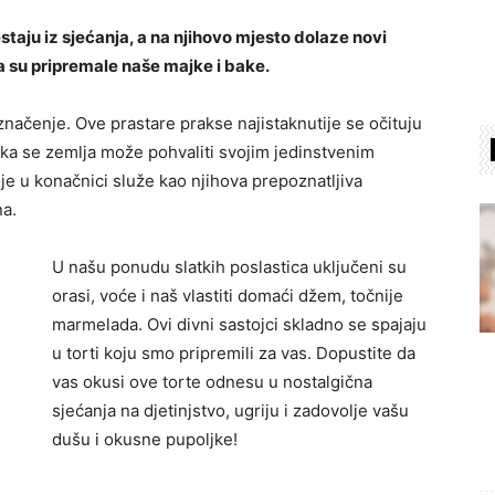
staju iz sjećanja, a na njihovo mjesto dolaze novi
oja su pripremale naše majke i bake.
značenje. Ove prastare prakse najistaknutije se očituju
aka se zemlja može pohvaliti svojim jedinstvenim
je u konačnici služe kao njihova prepoznatljiva
na.
U našu ponudu slatkih poslastica uključeni su
orasi, voće i naš vlastiti domaći džem, točnije
marmelada. Ovi divni sastojci skladno se spajaju
u torti koju smo pripremili za vas. Dopustite da
vas okusi ove torte odnesu u nostalgična
sjećanja na djetinjstvo, ugriju i zadovolje vašu
dušu i okusne pupoljke!