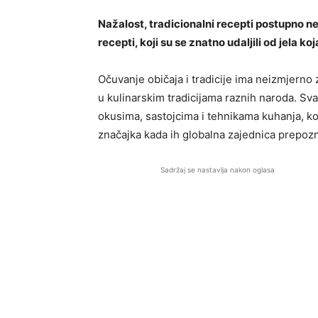
Nažalost, tradicionalni recepti postupno ne
recepti, koji su se znatno udaljili od jela k
Očuvanje običaja i tradicije ima neizmjerno 
u kulinarskim tradicijama raznih naroda. Sv
okusima, sastojcima i tehnikama kuhanja, ko
značajka kada ih globalna zajednica prepoz
Sadržaj se nastavlja nakon oglasa