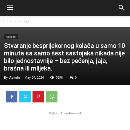
Home
Recepti
Recepti
Stvaranje besprijekornog kolača u samo 10
minuta sa samo šest sastojaka nikada nije
bilo jednostavnije – bez pečenja, jaja,
brašna ili mlijeka.
By
Admin
-
May 24, 2024
7696
0
Oglasi - Advertisement