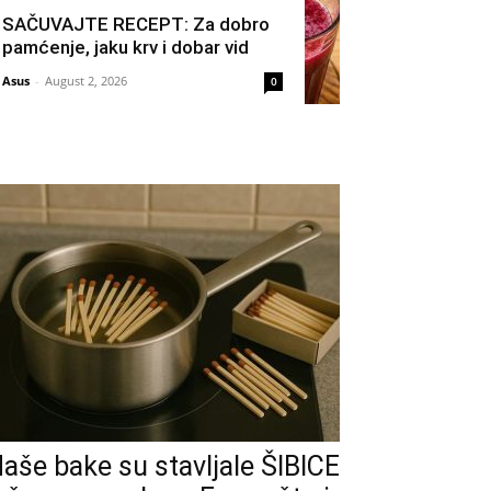
SAČUVAJTE RECEPT: Za dobro
pamćenje, jaku krv i dobar vid
Asus
-
August 2, 2026
0
aše bake su stavljale ŠIBICE