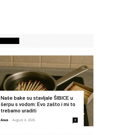
Izdvojeno
Naše bake su stavljale ŠIBICE u
šerpu s vodom: Evo zašto i mi to
trebamo uraditi
Asus
-
August 4, 2026
0