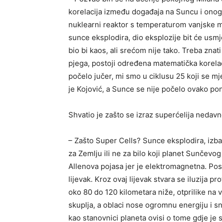
korelacija između događaja na Suncu i onog
nuklearni reaktor s temperaturom vanjske 
sunce eksplodira, dio eksplozije bit će usm
bio bi kaos, ali srećom nije tako. Treba znat
pjega, postoji određena matematička korelac
počelo jučer, mi smo u ciklusu 25 koji se mj
je Kojović, a Sunce se nije počelo ovako pon
Shvatio je zašto se izraz superćelija nedavno
– Zašto Super Cells? Sunce eksplodira, izbac
za Zemlju ili ne za bilo koji planet Sunčevo
Allenova pojasa jer je elektromagnetna. Posto
lijevak. Kroz ovaj lijevak stvara se iluzija p
oko 80 do 120 kilometara niže, otprilike na v
skuplja, a oblaci nose ogromnu energiju i sn
kao stanovnici planeta ovisi o tome gdje je s