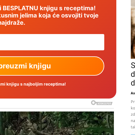
mi BESPLATNU knjigu s receptima!
usnim jelima koja će osvojiti tvoje
najdraže.
S
d
d
i knjigu s najboljim receptima!
As
Pr
ko
zd
na
ta