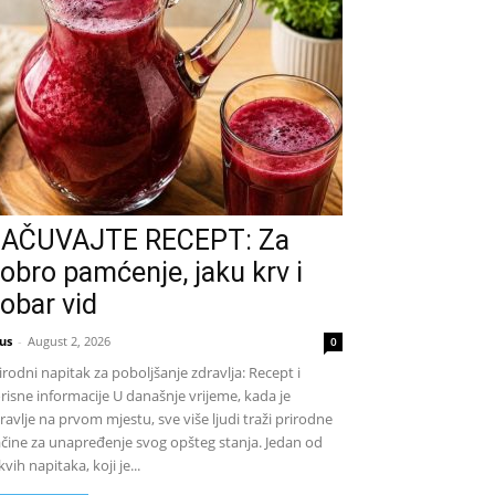
AČUVAJTE RECEPT: Za
obro pamćenje, jaku krv i
obar vid
us
-
August 2, 2026
0
irodni napitak za poboljšanje zdravlja: Recept i
risne informacije U današnje vrijeme, kada je
ravlje na prvom mjestu, sve više ljudi traži prirodne
čine za unapređenje svog opšteg stanja. Jedan od
kvih napitaka, koji je...