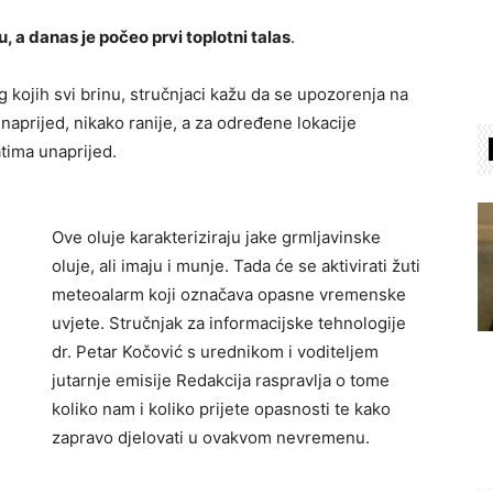
u, a danas je počeo prvi toplotni talas
.
g kojih svi brinu, stručnjaci kažu da se upozorenja na
naprijed, nikako ranije, a za određene lokacije
tima unaprijed.
Ove oluje karakteriziraju jake grmljavinske
oluje, ali imaju i munje. Tada će se aktivirati žuti
meteoalarm koji označava opasne vremenske
uvjete. Stručnjak za informacijske tehnologije
dr. Petar Kočović s urednikom i voditeljem
jutarnje emisije Redakcija raspravlja o tome
koliko nam i koliko prijete opasnosti te kako
zapravo djelovati u ovakvom nevremenu.