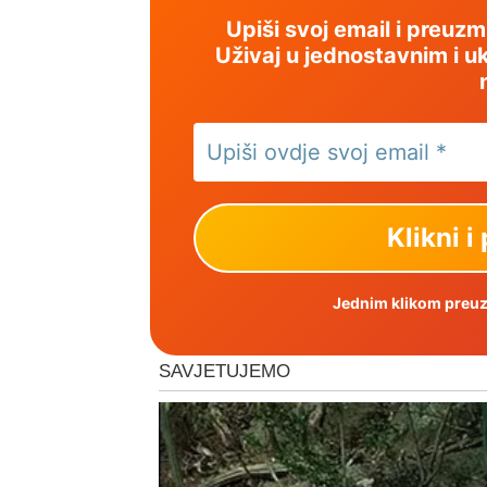
Upiši svoj email i preuz
Uživaj u jednostavnim i uk
Jednim klikom preuzm