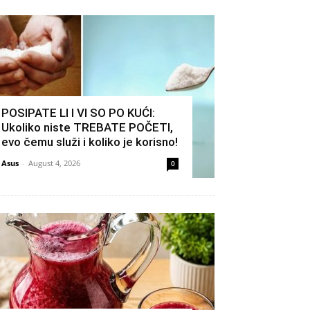
POSIPATE LI I VI SO PO KUĆI:
Ukoliko niste TREBATE POČETI,
evo čemu služi i koliko je korisno!
Asus
-
August 4, 2026
0