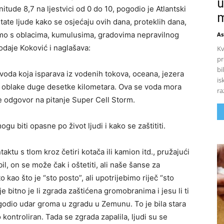
u
tude 8,7 na ljestvici od 0 do 10, pogodio je Atlantski
m
itate ljude kako se osjećaju ovih dana, proteklih dana,
mo s oblacima, kumulusima, gradovima nepravilnog
As
dodaje Koković i naglašava:
Kv
pr
bi
 voda koja isparava iz vodenih tokova, oceana, jezera
is
ći oblake duge desetke kilometara. Ova se voda mora
ra
je odgovor na pitanje Super Cell Storm.
u biti opasne po život ljudi i kako se zaštititi.
aktu s tlom kroz četiri kotača ili kamion itd., pružajući
l, on se može čak i oštetiti, ali naše šanse za
o kao što je “sto posto”, ali upotrijebimo riječ “sto
e bitno je li zgrada zaštićena gromobranima i jesu li ti
odio udar groma u zgradu u Zemunu. To je bila stara
 kontroliran. Tada se zgrada zapalila, ljudi su se