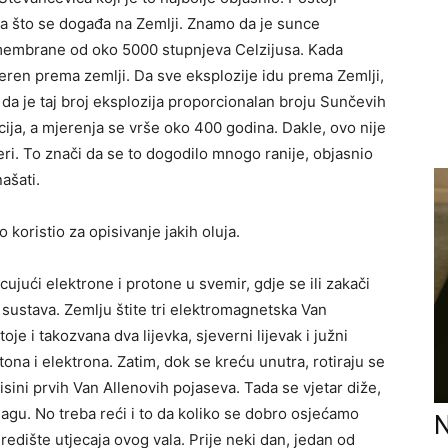
a što se događa na Zemlji. Znamo da je sunce
membrane od oko 5000 stupnjeva Celzijusa. Kada
jeren prema zemlji. Da sve eksplozije idu prema Zemlji,
i da je taj broj eksplozija proporcionalan broju Sunčevih
ija, a mjerenja se vrše oko 400 godina. Dakle, ovo nije
eri. To znači da se to dogodilo mnogo ranije, objasnio
ašati.
 koristio za opisivanje jakih oluja.
ujući elektrone i protone u svemir, gdje se ili zakači
g sustava. Zemlju štite tri elektromagnetska Van
je i takozvana dva lijevka, sjeverni lijevak i južni
rotona i elektrona. Zatim, dok se kreću unutra, rotiraju se
isini prvih Van Allenovih pojaseva. Tada se vjetar diže,
agu. No treba reći i to da koliko se dobro osjećamo
N
redište utjecaja ovog vala. Prije neki dan, jedan od