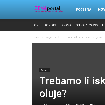
Zena
POČETNA
NO
HOME
KONTAKT
O NAMA
POLICA PRIVATNOSTI I 
Portal
Home
Savjeti
Trebamo li isključiti opremu tijekom 
Savjeti
Trebamo li isk
oluje?
By
Admin
-
June 8, 2024
181
0