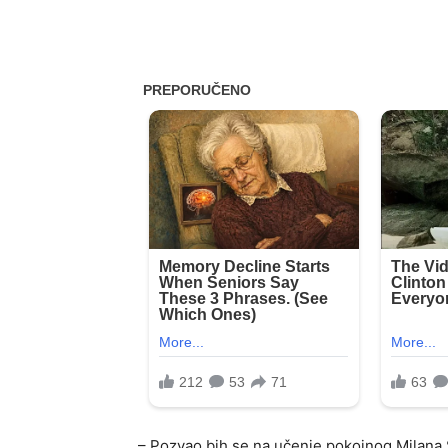
– Pozvao bih se na učenje pokojnog Milana St