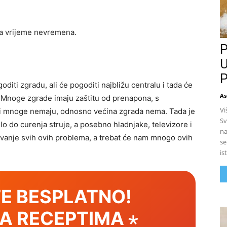
 za vrijeme nevremena.
P
U
P
diti zgradu, ali će pogoditi najbližu centralu i tada će
As
. Mnoge zgrade imaju zaštitu od prenapona, s
Vi
 ali mnoge nemaju, odnosno većina zgrada nema. Tada je
Sv
šlo do curenja struje, a posebno hladnjake, televizore i
na
avanje svih ovih problema, a trebat će nam mnogo ovih
se
is
E BESPLATNO!
SA RECEPTIMA ⋆