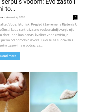
 šerpu s vodom: Evo zašto i
i to...
us
-
August 4, 2026
0
alitet Vode: Istorijski Pregled i Savremena Rješenja U
ošlosti, kada centralizirano vodosnabdijevanje nije
lo dostupno kao danas, kvalitet vode zavisio je
ključivo od prirodnih izvora. Ljudi su se suočavali s
znim izazovima u potrazi za...
Read more