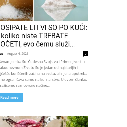
OSIPATE LI I VI SO PO KUĆI:
koliko niste TREBATE
OČETI, evo čemu služi...
us
-
August 4, 2026
0
šenamjenska So: Čudesna Svojstva i Primenjivost u
akodnevnom Životu So je jedan od najstarijih i
jčešće korišćenih začina na svetu, ali njena upotreba
 ne ograničava samo na kulinarstvo. U ovom članku,
tražićemo raznovrsne načine...
Read more