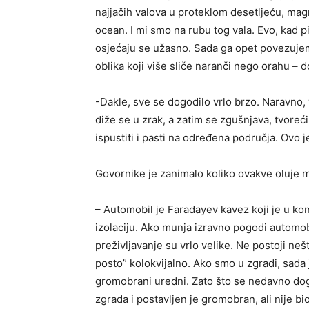
najjačih valova u proteklom desetljeću, magni
ocean. I mi smo na rubu tog vala. Evo, kad p
osjećaju se užasno. Sada ga opet povezuje
oblika koji više sliče naranči nego orahu – 
-Dakle, sve se dogodilo vrlo brzo. Naravno,
diže se u zrak, a zatim se zgušnjava, tvore
ispustiti i pasti na određena područja. Ovo 
Govornike je zanimalo koliko ovakve oluje mog
– Automobil je Faradayev kavez koji je u kont
izolaciju. Ako munja izravno pogodi automobi
preživljavanje su vrlo velike. Ne postoji nešt
posto” kolokvijalno. Ako smo u zgradi, sada j
gromobrani uredni. Zato što se nedavno dog
zgrada i postavljen je gromobran, ali nije bio