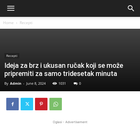
Home
Recepti
Recepti
Ideja za brz i ukusan ručak koji se može
pripremiti za samo tridesetak minuta
By
Admin
-
June 8, 2024
1031
0
Oglasi - Advertisement