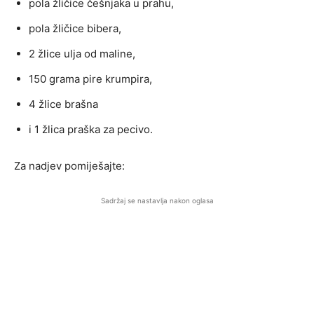
pola žličice češnjaka u prahu,
pola žličice bibera,
2 žlice ulja od maline,
150 grama pire krumpira,
4 žlice brašna
i 1 žlica praška za pecivo.
Za nadjev pomiješajte:
Sadržaj se nastavlja nakon oglasa