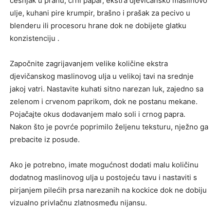
češnjak u prahu, crni papar, ekstra djevičansko maslinovo
ulje, kuhani pire krumpir, brašno i prašak za pecivo u
blenderu ili procesoru hrane dok ne dobijete glatku
konzistenciju .
Započnite zagrijavanjem velike količine ekstra
djevičanskog maslinovog ulja u velikoj tavi na srednje
jakoj vatri. Nastavite kuhati sitno narezan luk, zajedno sa
zelenom i crvenom paprikom, dok ne postanu mekane.
Pojačajte okus dodavanjem malo soli i crnog papra.
Nakon što je povrće poprimilo željenu teksturu, nježno ga
prebacite iz posude.
Ako je potrebno, imate mogućnost dodati malu količinu
dodatnog maslinovog ulja u postojeću tavu i nastaviti s
pirjanjem pilećih prsa narezanih na kockice dok ne dobiju
vizualno privlačnu zlatnosmeđu nijansu.